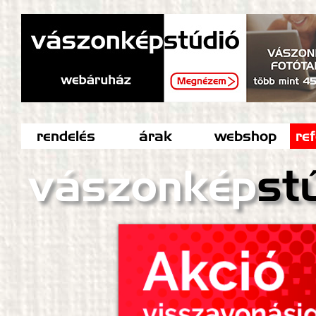
rendelés
árak
webshop
re
vászonkép
st