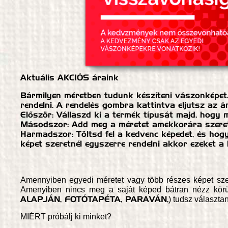
Aktuális AKCIÓS áraink
Bármilyen méretben tudunk készíteni vászonképet. 
rendelni. A rendelés gombra kattintva eljutsz az 
Először: Vállaszd ki a termék típusát majd, hogy 
Másodszor: Add meg a méretet amekkorára szeretn
Harmadszor: Töltsd fel a kedvenc képedet, és hog
képet szeretnél egyszerre rendelni akkor ezeket a 
Amennyiben egyedi méretet vagy több részes képet sze
Amenyiben nincs meg a saját képed bátran nézz kör
ALAPJÁN,
FOTÓTAPÉTA,
PARAVÁN,
) tudsz választan
MIÉRT próbálj ki minket?