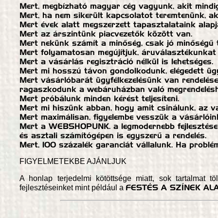
Mert, megbízható magyar cég vagyunk, akit mindig 
Mert, ha nem sikerült kapcsolatot teremtenünk, a
Mert évek alatt megszerzett tapasztalataink alap
Mert az árszintünk piacvezetők között van.
Mert nekünk számít a minőség, csak jó minőségű 
Mert folyamatosan megújítjuk, áruválasztékunkat a
Mert a vásárlás regisztráció nélkül is lehetséges.
Mert mi hosszú távon gondolkodunk, elégedett ügy
Mert vásárlóbarát ügyfélkezelésünk van rendelés
ragaszkodunk a webáruházban való megrendelésh
Mert próbálunk minden kérést teljesíteni.
Mert mi hiszünk abban, hogy amit csinálunk, az va
Mert maximálisan, figyelembe vesszük a vásárlóink 
Mert a
WEBSHOPUNK.
a legmodernebb fejlesztések
és asztali számítógépen is egyszerű a rendelés.
Mert, 100 százalék garanciát vállalunk. Ha problém
FIGYELMETEKBE AJÁNLJUK
A honlap terjedelmi kötöttsége miatt, sok tartalmat t
FESTÉS A SZÍNEK A
fejlesztéseinket mint például a