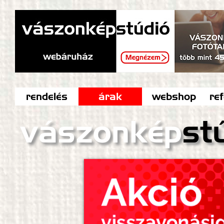
rendelés
árak
webshop
re
vászonkép
st