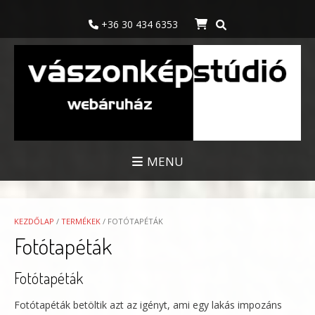
Skip
to
+36 30 434 6353
content
MENU
KEZDŐLAP
/
TERMÉKEK
/ FOTÓTAPÉTÁK
Fotótapéták
Fotótapéták
Fotótapéták betöltik azt az igényt, ami egy lakás impozáns