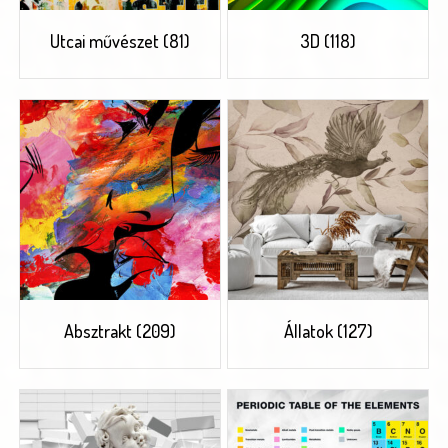
Utcai művészet
(81)
3D
(118)
Absztrakt
(209)
Állatok
(127)