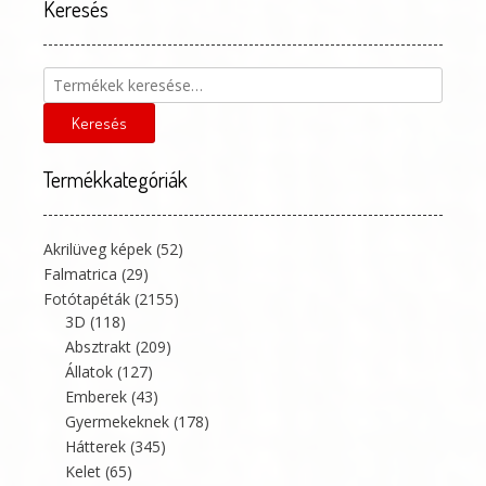
Keresés
Keresés
a
következőre:
Keresés
Termékkategóriák
Akrilüveg képek
(52)
Falmatrica
(29)
Fotótapéták
(2155)
3D
(118)
Absztrakt
(209)
Állatok
(127)
Emberek
(43)
Gyermekeknek
(178)
Hátterek
(345)
Kelet
(65)