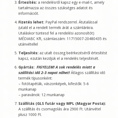
Értesítés:
a rendelésről kapsz egy e-mail-t, amely
tartalmazza az összes szükséges adatot és
információt.
Fizetés lehet:
PayPal rendszerrel. Átutalással
(utald el a rendelt termék árát a számlánkra.
Utaláskor tüntesd fel a rendelési azonosítót)
MÉDIABC Kft
, számlaszám: 11715007-20480435 és
utánvétellel
Teljesítés:
az utalt összeg beérkezéséről értesítést
kapsz, ezután kezdjük el a rendelés teljesítését.
Gyártás:
FIGYELEM! A sok rendelés miatt a
szállítási idő 2-3 napot nőhet!
Átlagos szállítási idő
termék típusonként:
– fotótapéták, vászonképek, kifestők: 5-6
munkanap
– paravánok: 12 munkanap
Szállítás (GLS futár vagy MPL (Magyar Posta):
A szállítás és csomagolás ára 2900 Ft. Utánvétel
plusz 1000 Ft.