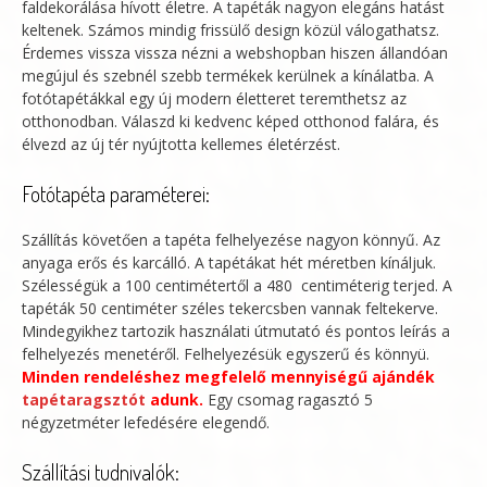
faldekorálása hívott életre. A tapéták nagyon elegáns hatást
keltenek. Számos mindig frissülő design közül válogathatsz.
Érdemes vissza vissza nézni a webshopban hiszen állandóan
megújul és szebnél szebb termékek kerülnek a kínálatba. A
fotótapétákkal egy új modern életteret teremthetsz az
otthonodban. Válaszd ki kedvenc képed otthonod falára, és
élvezd az új tér nyújtotta kellemes életérzést.
Fotótapéta paraméterei:
Szállítás követően a tapéta felhelyezése nagyon könnyű. Az
anyaga erős és karcálló. A tapétákat hét méretben kínáljuk.
Szélességük a 100 centimétertől a 480 centiméterig terjed. A
tapéták 50 centiméter széles tekercsben vannak feltekerve.
Mindegyikhez tartozik használati útmutató és pontos leírás a
felhelyezés menetéről. Felhelyezésük egyszerű és könnyü.
Minden rendeléshez megfelelő mennyiségű ajándék
tapétaragsztót
adunk.
Egy csomag ragasztó 5
négyzetméter lefedésére elegendő.
Szállítási tudnivalók: