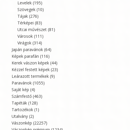
Levelek
(195)
Szövegek
(10)
Tájak
(276)
Térképei
(83)
Utcai művészet
(81)
Városok
(111)
Virágok
(314)
Japán paravánok
(64)
Képek parafán
(116)
Kerek vászon képek
(44)
Kézzel festett képek
(23)
Leárazott termékek
(9)
Paravánok
(1055)
Saját kép
(4)
Számfestő
(463)
Tapéták
(128)
Tartozékok
(1)
Utalvány
(2)
Vászonkép
(22257)
Vászonkép prémium
(1234)