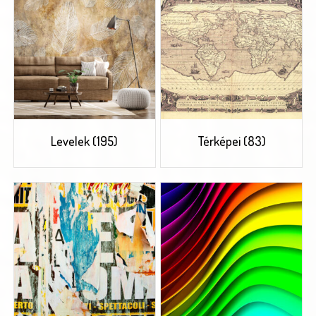
Levelek
(195)
Térképei
(83)