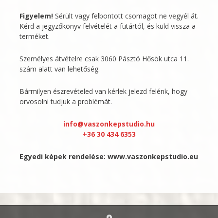
Figyelem!
Sérült vagy felbontott csomagot ne vegyél át.
Kérd a jegyzőkönyv felvételét a futártól, és küld vissza a
terméket.
Személyes átvételre csak 3060 Pásztó Hősök utca 11.
szám alatt van lehetőség.
Bármilyen észrevételed van kérlek jelezd felénk, hogy
orvosolni tudjuk a problémát.
info@vaszonkepstudio.hu
+36 30 434 6353
Egyedi képek rendelése:
www.vaszonkepstudio.eu