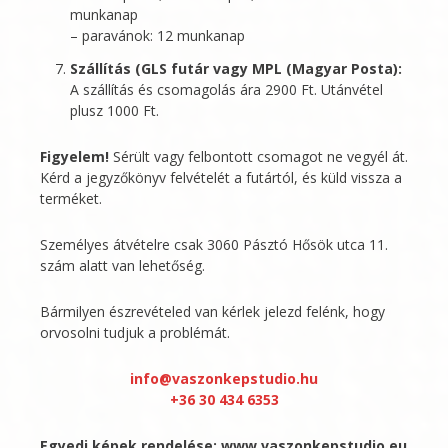
munkanap
– paravánok: 12 munkanap
Szállítás (GLS futár vagy MPL (Magyar Posta):
A szállítás és csomagolás ára 2900 Ft. Utánvétel
plusz 1000 Ft.
Figyelem!
Sérült vagy felbontott csomagot ne vegyél át.
Kérd a jegyzőkönyv felvételét a futártól, és küld vissza a
terméket.
Személyes átvételre csak 3060 Pásztó Hősök utca 11.
szám alatt van lehetőség.
Bármilyen észrevételed van kérlek jelezd felénk, hogy
orvosolni tudjuk a problémát.
info@vaszonkepstudio.hu
+36 30 434 6353
Egyedi képek rendelése:
www.vaszonkepstudio.eu