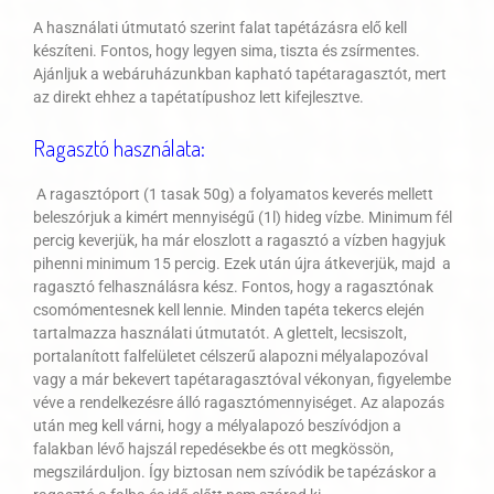
A használati útmutató szerint falat tapétázásra elő kell
készíteni. Fontos, hogy legyen sima, tiszta és zsírmentes.
Ajánljuk a webáruházunkban kapható tapétaragasztót, mert
az direkt ehhez a tapétatípushoz lett kifejlesztve.
Ragasztó használata:
A ragasztóport (1 tasak 50g) a folyamatos keverés mellett
beleszórjuk a kimért mennyiségű (1l) hideg vízbe. Minimum fél
percig keverjük, ha már eloszlott a ragasztó a vízben hagyjuk
pihenni minimum 15 percig. Ezek után újra átkeverjük, majd a
ragasztó felhasználásra kész. Fontos, hogy a ragasztónak
csomómentesnek kell lennie. Minden tapéta tekercs elején
tartalmazza használati útmutatót. A glettelt, lecsiszolt,
portalanított falfelületet célszerű alapozni mélyalapozóval
vagy a már bekevert tapétaragasztóval vékonyan, figyelembe
véve a rendelkezésre álló ragasztómennyiséget. Az alapozás
után meg kell várni, hogy a mélyalapozó beszívódjon a
falakban lévő hajszál repedésekbe és ott megkössön,
megszilárduljon. Így biztosan nem szívódik be tapézáskor a