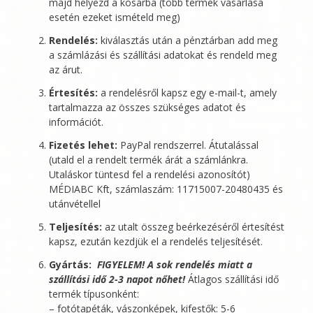
majd helyezd a kosárba (több termék vásárlása
esetén ezeket ismételd meg)
Rendelés:
kiválasztás után a pénztárban add meg
a számlázási és szállítási adatokat és rendeld meg
az árut.
Értesítés:
a rendelésről kapsz egy e-mail-t, amely
tartalmazza az összes szükséges adatot és
információt.
Fizetés lehet:
PayPal rendszerrel. Átutalással
(utald el a rendelt termék árát a számlánkra.
Utaláskor tüntesd fel a rendelési azonosítót)
MÉDIABC Kft
, számlaszám: 11715007-20480435 és
utánvétellel
Teljesítés:
az utalt összeg beérkezéséről értesítést
kapsz, ezután kezdjük el a rendelés teljesítését.
Gyártás:
FIGYELEM! A sok rendelés miatt a
szállítási idő 2-3 napot nőhet!
Átlagos szállítási idő
termék típusonként:
– fotótapéták, vászonképek, kifestők: 5-6