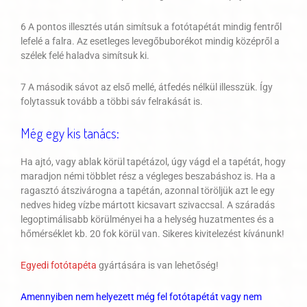
6 A pontos illesztés után simítsuk a fotótapétát mindig fentről
lefelé a falra. Az esetleges levegőbuborékot mindig középről a
szélek felé haladva simítsuk ki.
7 A második sávot az első mellé, átfedés nélkül illesszük. Így
folytassuk tovább a többi sáv felrakását is.
Még egy kis tanács:
Ha ajtó, vagy ablak körül tapétázol, úgy vágd el a tapétát, hogy
maradjon némi többlet rész a végleges beszabáshoz is. Ha a
ragasztó átszivárogna a tapétán, azonnal töröljük azt le egy
nedves hideg vízbe mártott kicsavart szivaccsal. A száradás
legoptimálisabb körülményei ha a helység huzatmentes és a
hőmérséklet kb. 20 fok körül van. Sikeres kivitelezést kívánunk!
Egyedi fotótapéta
gyártására is van lehetőség!
Amennyiben nem helyezett még fel fotótapétát vagy nem