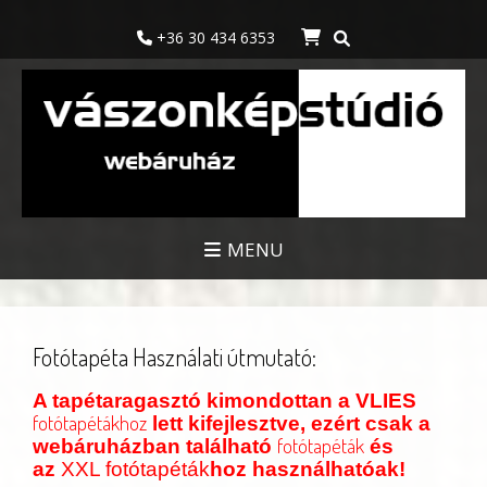
+36 30 434 6353
MENU
Fotótapéta Használati útmutató:
A tapétaragasztó kimondottan a VLIES
fotótapétákhoz
lett kifejlesztve, ezért csak a
fotótapéták
webáruházban található
és
az
XXL fotótapéták
hoz használhatóak!