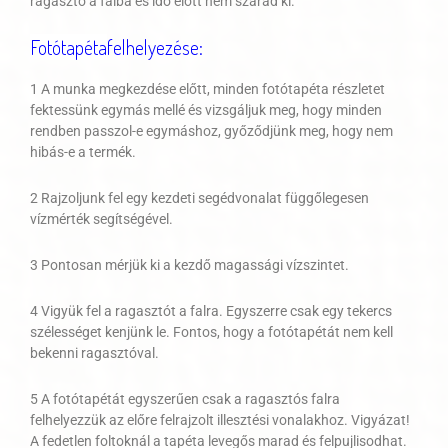
ragasztó a falba és idő előtt nem szárad ki.
Fotótapéta
felhelyezése
:
1 A munka megkezdése előtt, minden fotótapéta részletet
fektessünk egymás mellé és vizsgáljuk meg, hogy minden
rendben passzol-e egymáshoz, győződjünk meg, hogy nem
hibás-e a termék.
2 Rajzoljunk fel egy kezdeti segédvonalat függőlegesen
vízmérték segítségével.
3 Pontosan mérjük ki a kezdő magassági vízszintet.
4 Vigyük fel a ragasztót a falra. Egyszerre csak egy tekercs
szélességet kenjünk le. Fontos, hogy a fotótapétát nem kell
bekenni ragasztóval.
5 A fotótapétát egyszerűen csak a ragasztós falra
felhelyezzük az előre felrajzolt illesztési vonalakhoz. Vigyázat!
A fedetlen foltoknál a tapéta levegős marad és felpujlisodhat.