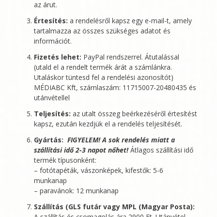
az árut.
Értesítés:
a rendelésről kapsz egy e-mail-t, amely
tartalmazza az összes szükséges adatot és
információt.
Fizetés lehet:
PayPal rendszerrel. Átutalással
(utald el a rendelt termék árát a számlánkra.
Utaláskor tüntesd fel a rendelési azonosítót)
MÉDIABC Kft
, számlaszám: 11715007-20480435 és
utánvétellel
Teljesítés:
az utalt összeg beérkezéséről értesítést
kapsz, ezután kezdjük el a rendelés teljesítését.
Gyártás:
FIGYELEM! A sok rendelés miatt a
szállítási idő 2-3 napot nőhet!
Átlagos szállítási idő
termék típusonként:
– fotótapéták, vászonképek, kifestők: 5-6
munkanap
– paravánok: 12 munkanap
Szállítás (GLS futár vagy MPL (Magyar Posta):
A szállítás és csomagolás ára 2900 Ft. Utánvétel