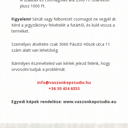
plusz 1000 Ft.
Figyelem!
Sérült vagy felbontott csomagot ne vegyél át.
Kérd a jegyzőkönyv felvételét a futártól, és küld vissza a
terméket.
Személyes átvételre csak 3060 Pásztó Hősök utca 11.
szám alatt van lehetőség.
Bármilyen észrevételed van kérlek jelezd felénk, hogy
orvosolni tudjuk a problémát.
info@vaszonkepstudio.hu
+36 30 434 6353
Egyedi képek rendelése:
www.vaszonkepstudio.eu