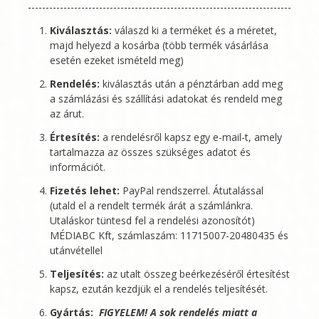
Kiválasztás:
válaszd ki a terméket és a méretet,
majd helyezd a kosárba (több termék vásárlása
esetén ezeket ismételd meg)
Rendelés:
kiválasztás után a pénztárban add meg
a számlázási és szállítási adatokat és rendeld meg
az árut.
Értesítés:
a rendelésről kapsz egy e-mail-t, amely
tartalmazza az összes szükséges adatot és
információt.
Fizetés lehet:
PayPal rendszerrel. Átutalással
(utald el a rendelt termék árát a számlánkra.
Utaláskor tüntesd fel a rendelési azonosítót)
MÉDIABC Kft
, számlaszám: 11715007-20480435 és
utánvétellel
Teljesítés:
az utalt összeg beérkezéséről értesítést
kapsz, ezután kezdjük el a rendelés teljesítését.
Gyártás:
FIGYELEM! A sok rendelés miatt a