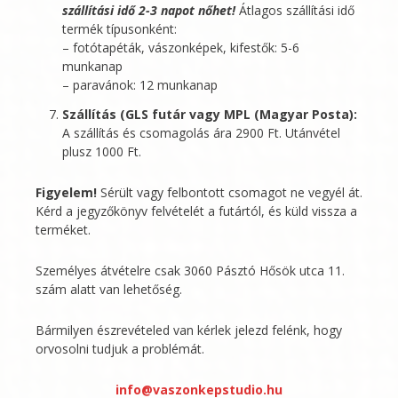
szállítási idő 2-3 napot nőhet!
Átlagos szállítási idő
termék típusonként:
– fotótapéták, vászonképek, kifestők: 5-6
munkanap
– paravánok: 12 munkanap
Szállítás (GLS futár vagy MPL (Magyar Posta):
A szállítás és csomagolás ára 2900 Ft. Utánvétel
plusz 1000 Ft.
Figyelem!
Sérült vagy felbontott csomagot ne vegyél át.
Kérd a jegyzőkönyv felvételét a futártól, és küld vissza a
terméket.
Személyes átvételre csak 3060 Pásztó Hősök utca 11.
szám alatt van lehetőség.
Bármilyen észrevételed van kérlek jelezd felénk, hogy
orvosolni tudjuk a problémát.
info@vaszonkepstudio.hu