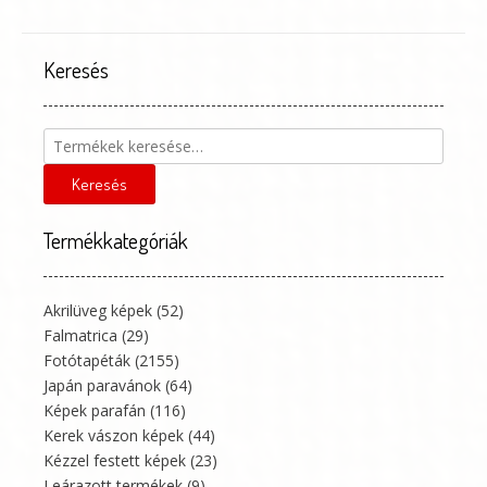
Keresés
Keresés
a
következőre:
Keresés
Termékkategóriák
Akrilüveg képek
(52)
Falmatrica
(29)
Fotótapéták
(2155)
Japán paravánok
(64)
Képek parafán
(116)
Kerek vászon képek
(44)
Kézzel festett képek
(23)
Leárazott termékek
(9)