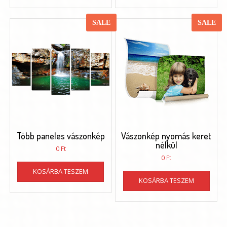
SALE
SALE
Több paneles vászonkép
Vászonkép nyomás keret
nélkül
0
Ft
0
Ft
KOSÁRBA TESZEM
KOSÁRBA TESZEM