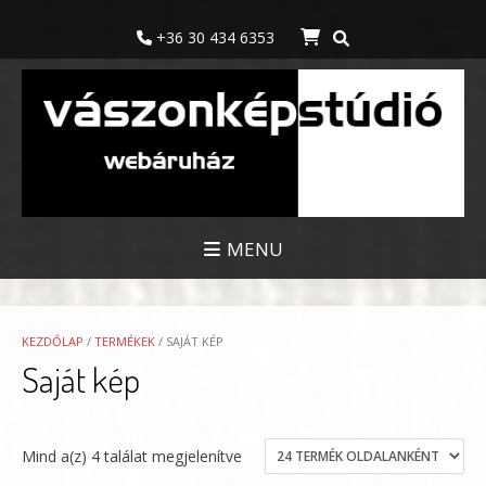
Skip
to
+36 30 434 6353
content
MENU
KEZDŐLAP
/
TERMÉKEK
/ SAJÁT KÉP
Saját kép
Mind a(z) 4 találat megjelenítve