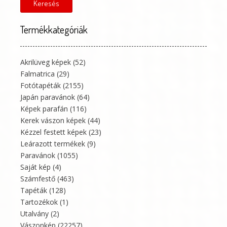
következőre:
Keresés
Termékkategóriák
Akrilüveg képek
(52)
Falmatrica
(29)
Fotótapéták
(2155)
Japán paravánok
(64)
Képek parafán
(116)
Kerek vászon képek
(44)
Kézzel festett képek
(23)
Leárazott termékek
(9)
Paravánok
(1055)
Saját kép
(4)
Számfestő
(463)
Tapéták
(128)
Tartozékok
(1)
Utalvány
(2)
Vászonkép
(22257)