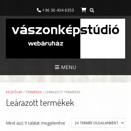
Skip
to
+36 30 434 6353
content
MENU
KEZDŐLAP
/
TERMÉKEK
/ LEÁRAZOTT TERMÉKEK
Leárazott termékek
Mind a(z) 9 találat megjelenítve