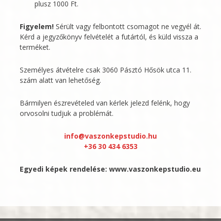
plusz 1000 Ft.
Figyelem!
Sérült vagy felbontott csomagot ne vegyél át.
Kérd a jegyzőkönyv felvételét a futártól, és küld vissza a
terméket.
Személyes átvételre csak 3060 Pásztó Hősök utca 11.
szám alatt van lehetőség.
Bármilyen észrevételed van kérlek jelezd felénk, hogy
orvosolni tudjuk a problémát.
info@vaszonkepstudio.hu
+36 30 434 6353
Egyedi képek rendelése:
www.vaszonkepstudio.eu