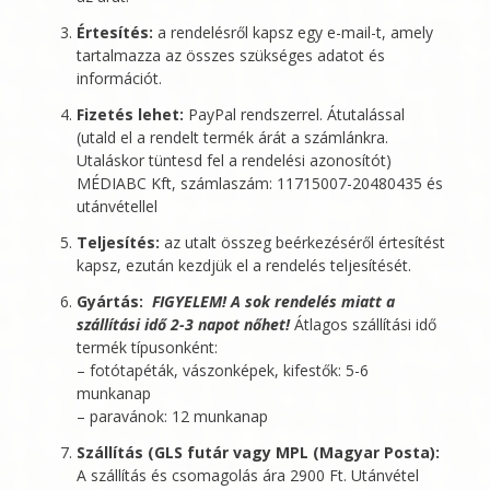
Értesítés:
a rendelésről kapsz egy e-mail-t, amely
tartalmazza az összes szükséges adatot és
információt.
Fizetés lehet:
PayPal rendszerrel. Átutalással
(utald el a rendelt termék árát a számlánkra.
Utaláskor tüntesd fel a rendelési azonosítót)
MÉDIABC Kft
, számlaszám: 11715007-20480435 és
utánvétellel
Teljesítés:
az utalt összeg beérkezéséről értesítést
kapsz, ezután kezdjük el a rendelés teljesítését.
Gyártás:
FIGYELEM! A sok rendelés miatt a
szállítási idő 2-3 napot nőhet!
Átlagos szállítási idő
termék típusonként:
– fotótapéták, vászonképek, kifestők: 5-6
munkanap
– paravánok: 12 munkanap
Szállítás (GLS futár vagy MPL (Magyar Posta):
A szállítás és csomagolás ára 2900 Ft. Utánvétel