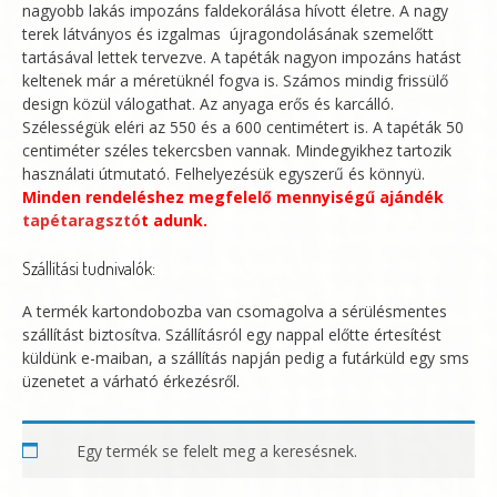
nagyobb lakás impozáns faldekorálása hívott életre. A nagy
terek látványos és izgalmas újragondolásának szemelőtt
tartásával lettek tervezve. A tapéták nagyon impozáns hatást
keltenek már a méretüknél fogva is. Számos mindig frissülő
design közül válogathat. Az anyaga erős és karcálló.
Szélességük eléri az 550 és a 600 centimétert is. A tapéták 50
centiméter széles tekercsben vannak. Mindegyikhez tartozik
használati útmutató. Felhelyezésük egyszerű és könnyü.
Minden rendeléshez megfelelő mennyiségű ajándék
tapétaragsztó
t adunk.
Szállítási tudnivalók:
A termék kartondobozba van csomagolva a sérülésmentes
szállítást biztosítva. Szállításról egy nappal előtte értesítést
küldünk e-maiban, a szállítás napján pedig a futárküld egy sms
üzenetet a várható érkezésről.
Egy termék se felelt meg a keresésnek.