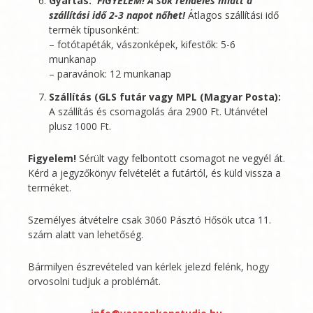
Gyártás:
FIGYELEM! A sok rendelés miatt a
szállítási idő 2-3 napot nőhet!
Átlagos szállítási idő
termék típusonként:
– fotótapéták, vászonképek, kifestők: 5-6
munkanap
– paravánok: 12 munkanap
Szállítás (GLS futár vagy MPL (Magyar Posta):
A szállítás és csomagolás ára 2900 Ft. Utánvétel
plusz 1000 Ft.
Figyelem!
Sérült vagy felbontott csomagot ne vegyél át.
Kérd a jegyzőkönyv felvételét a futártól, és küld vissza a
terméket.
Személyes átvételre csak 3060 Pásztó Hősök utca 11.
szám alatt van lehetőség.
Bármilyen észrevételed van kérlek jelezd felénk, hogy
orvosolni tudjuk a problémát.