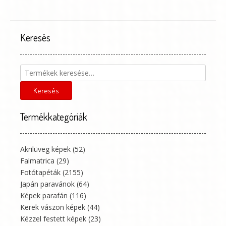
Keresés
Keresés
a
következőre:
Keresés
Termékkategóriák
Akrilüveg képek
(52)
Falmatrica
(29)
Fotótapéták
(2155)
Japán paravánok
(64)
Képek parafán
(116)
Kerek vászon képek
(44)
Kézzel festett képek
(23)