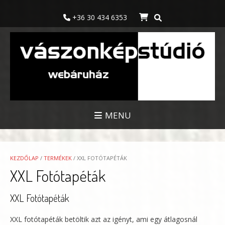
Skip
to
+36 30 434 6353
content
MENU
KEZDŐLAP
/
TERMÉKEK
/ XXL FOTÓTAPÉTÁK
XXL Fotótapéták
XXL Fotótapéták
XXL fotótapéták betöltik azt az igényt, ami egy átlagosnál