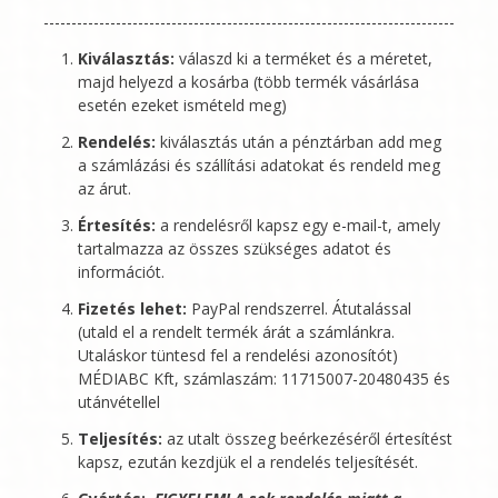
Kiválasztás:
válaszd ki a terméket és a méretet,
majd helyezd a kosárba (több termék vásárlása
esetén ezeket ismételd meg)
Rendelés:
kiválasztás után a pénztárban add meg
a számlázási és szállítási adatokat és rendeld meg
az árut.
Értesítés:
a rendelésről kapsz egy e-mail-t, amely
tartalmazza az összes szükséges adatot és
információt.
Fizetés lehet:
PayPal rendszerrel. Átutalással
(utald el a rendelt termék árát a számlánkra.
Utaláskor tüntesd fel a rendelési azonosítót)
MÉDIABC Kft
, számlaszám: 11715007-20480435 és
utánvétellel
Teljesítés:
az utalt összeg beérkezéséről értesítést
kapsz, ezután kezdjük el a rendelés teljesítését.