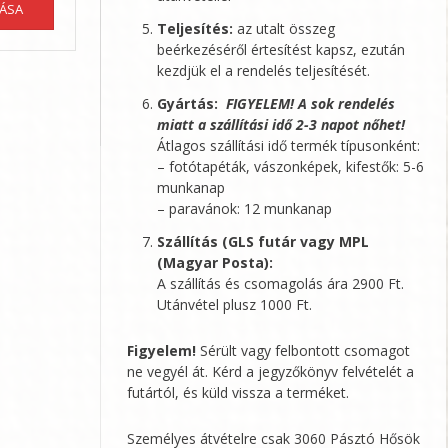
TÁSA
a
62070 Ft
Teljesítés:
az utalt összeg
terméknek
beérkezéséről értesítést kapsz, ezután
több
kezdjük el a rendelés teljesítését.
variációja
van.
Gyártás:
FIGYELEM! A sok rendelés
A
miatt a szállítási idő 2-3 napot nőhet!
változatok
Átlagos szállítási idő termék típusonként:
a
– fotótapéták, vászonképek, kifestők: 5-6
termékoldalon
munkanap
választhatók
– paravánok: 12 munkanap
ki
Szállítás (GLS futár vagy MPL
(Magyar Posta):
A szállítás és csomagolás ára 2900 Ft.
Utánvétel plusz 1000 Ft.
Figyelem!
Sérült vagy felbontott csomagot
ne vegyél át. Kérd a jegyzőkönyv felvételét a
futártól, és küld vissza a terméket.
Személyes átvételre csak 3060 Pásztó Hősök