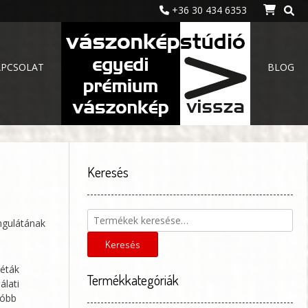
+36 30 434 6353
APCSOLAT
BLOG
Keresés
Keresés
ngulátának
a
következőre:
Keresés
péták
Termékkategóriák
álati
róbb