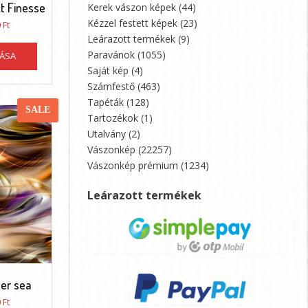
ct Finesse
Kerek vászon képek
(44)
Kézzel festett képek
(23)
Ártartomány:
0
Ft
13650 Ft
Leárazott termékek
(9)
Ennek
-
Paravánok
(1055)
TÁSA
a
89050 Ft
Saját kép
(4)
terméknek
Számfestő
(463)
több
variációja
Tapéták
(128)
SALE
van.
Tartozékok
(1)
A
Utalvány
(2)
változatok
Vászonkép
(22257)
a
Vászonkép prémium
(1234)
termékoldalon
választhatók
Leárazott termékek
ki
er sea
Ártartomány:
0
Ft