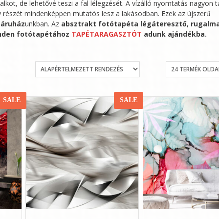
lkot, de lehetővé teszi a fal lélegzését. A vízálló nyomtatás nagyon t
gy részét mindenképpen mutatós lesz a lakásodban. Ezek az újszerű
áruház
unkban. Az
absztrakt
fotótapéta
légáteresztő, rugalm
nden fotótapétához
TAPÉTARAGASZTÓT
adunk ajándékba.
SALE
SALE