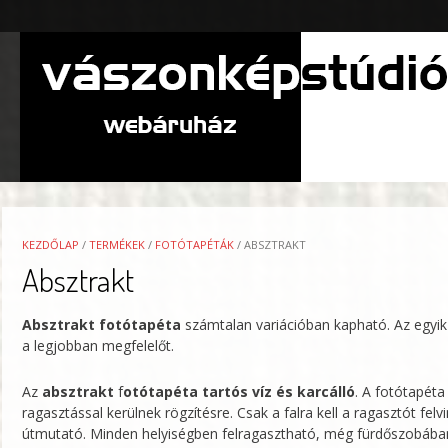
Skip
to
content
KEZDŐLAP
/
TERMÉKEK
/
FOTÓTAPÉTÁK
/ ABSZTRAKT
Absztrakt
Absztrakt fotótapéta
számtalan variációban kapható. Az egyik
a legjobban megfelelőt.
Az
absztrakt
f
otótapéta tartós víz és karcálló
. A fotótapéta
ragasztással kerülnek rögzítésre. Csak a falra kell a ragasztót fe
útmutató. Minden helyiségben felragasztható, még fürdőszobában