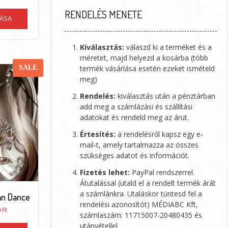
13650 Ft
Ennek
RENDELÉS MENETE
-
TÁSA
a
73120 Ft
terméknek
több
Kiválasztás:
válaszd ki a terméket és a
variációja
méretet, majd helyezd a kosárba (több
van.
termék vásárlása esetén ezeket ismételd
SALE
A
meg)
változatok
a
Rendelés:
kiválasztás után a pénztárban
termékoldalon
add meg a számlázási és szállítási
választhatók
adatokat és rendeld meg az árut.
ki
Értesítés:
a rendelésről kapsz egy e-
mail-t, amely tartalmazza az összes
szükséges adatot és információt.
Fizetés lehet:
PayPal rendszerrel.
Átutalással (utald el a rendelt termék árát
a számlánkra. Utaláskor tüntesd fel a
mn Dance
rendelési azonosítót)
MÉDIABC Kft
,
Ártartomány:
0
Ft
számlaszám: 11715007-20480435 és
16900 Ft
Ennek
utánvétellel
-