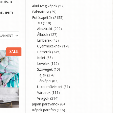
artós, a
Akrilüveg képek
(52)
Falmatrica
(29)
as, nem
Fotótapéták
(2155)
3D
(118)
Absztrakt
(209)
Állatok
(127)
Emberek
(43)
Gyermekeknek
(178)
Hátterek
(345)
SALE
Kelet
(65)
Levelek
(195)
Szövegek
(10)
Tájak
(276)
Térképei
(83)
Utcai művészet
(81)
Városok
(111)
Virágok
(314)
Japán paravánok
(64)
Képek parafán
(116)