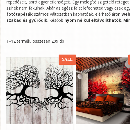
repedéseit, apró egyenetlenségeit. Egy melegítő szigetelő réteget a
színek nem fakulnak. Akár az egész falat lefedheted vagy csak e
fotótapéták
számos változatban kaphatóak, elérhető áron
web
szakad és gyűrődik
. Később
nyom nélkül eltávolíthatók
.
Mi
1–12 termék, összesen 209 db
SALE