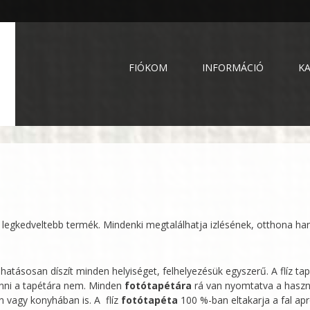
FIÓKOM
INFORMÁCIÓ
K
 legkedveltebb termék. Mindenki megtalálhatja izlésének, otthona ha
 hatásosan díszít minden helyiséget, felhelyezésük egyszerű. A flíz ta
lvinni a tapétára nem. Minden
fotótapétára
rá van nyomtatva a haszn
 vagy konyhában is. A flíz
fotótapéta
100 %-ban eltakarja a fal ap