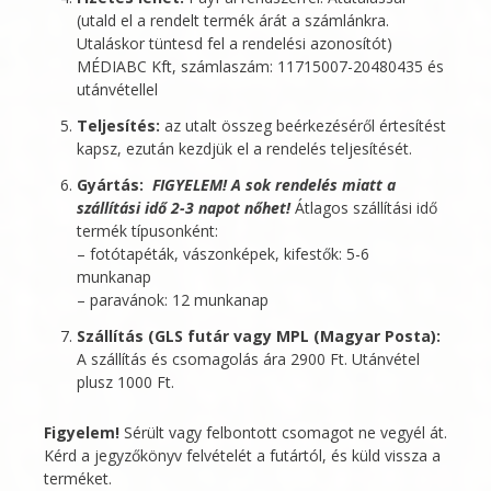
(utald el a rendelt termék árát a számlánkra.
Utaláskor tüntesd fel a rendelési azonosítót)
MÉDIABC Kft
, számlaszám: 11715007-20480435 és
utánvétellel
Teljesítés:
az utalt összeg beérkezéséről értesítést
kapsz, ezután kezdjük el a rendelés teljesítését.
Gyártás:
FIGYELEM! A sok rendelés miatt a
szállítási idő 2-3 napot nőhet!
Átlagos szállítási idő
termék típusonként:
– fotótapéták, vászonképek, kifestők: 5-6
munkanap
– paravánok: 12 munkanap
Szállítás (GLS futár vagy MPL (Magyar Posta):
A szállítás és csomagolás ára 2900 Ft. Utánvétel
plusz 1000 Ft.
Figyelem!
Sérült vagy felbontott csomagot ne vegyél át.
Kérd a jegyzőkönyv felvételét a futártól, és küld vissza a
terméket.