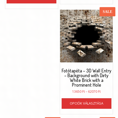
73120 Ft
terméknek
töb
több
vari
SALE
variációja
van.
van.
A
A
vál
változatok
a
a
ter
termékoldalon
vál
választhatók
ki
ki
Fotótapéta – 3D Wall Entry
– Background with Dirty
White Brick with a
Prominent Hole
Ártartomán
13650
Ft
–
62070
Ft
13650 Ft
Enn
-
OPCIÓK VÁLASZTÁSA
a
62070 Ft
ter
töb