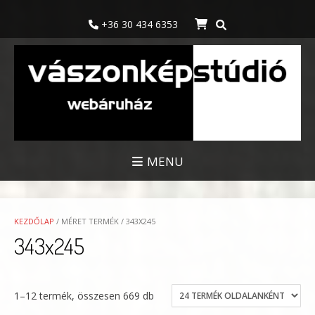
Skip
to
+36 30 434 6353
content
MENU
KEZDŐLAP
/ MÉRET TERMÉK / 343X245
343x245
1–12 termék, összesen 669 db