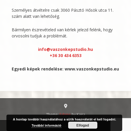
Személyes átvételre csak 3060 Pásztó Hősök utca 11.
szám alatt van lehetőség.
Bármilyen észrevételed van kérlek jelezd felénk, hogy
orvosolni tudjuk a problémát.
info@vaszonkepstudio.hu
+36 30 434 6353
Egyedi képek rendelése:
www.vaszonkepstudio.eu
Theme:
Sabino
by Kaira
A honlap további használatához a sütik használatát el kell fogadni.
Elfogad
További információ
FIÓKOM
INFORMÁCIÓ
KAPCSOLAT