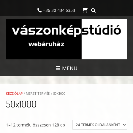
Skip
to
+36 30 434 6353
content
MENU
KEZDŐLAP
/ MÉRET TERMÉK / 50X1000
50x1000
1–12 termék, összesen 128 db