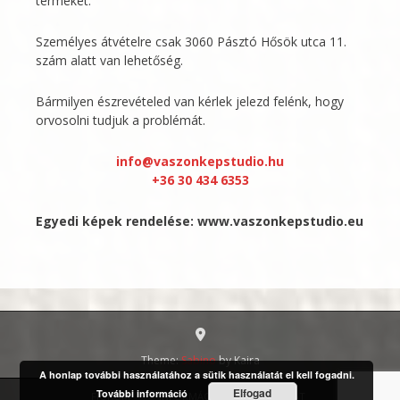
terméket.
Személyes átvételre csak 3060 Pásztó Hősök utca 11.
szám alatt van lehetőség.
Bármilyen észrevételed van kérlek jelezd felénk, hogy
orvosolni tudjuk a problémát.
info@vaszonkepstudio.hu
+36 30 434 6353
Egyedi képek rendelése:
www.vaszonkepstudio.eu
Theme:
Sabino
by Kaira
A honlap további használatához a sütik használatát el kell fogadni.
Elfogad
További információ
FIÓKOM
INFORMÁCIÓ
KAPCSOLAT