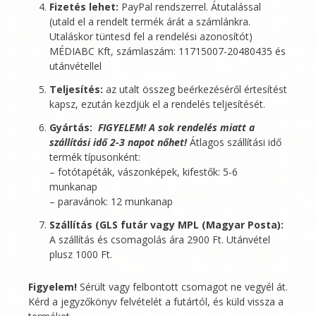
Fizetés lehet:
PayPal rendszerrel. Átutalással
(utald el a rendelt termék árát a számlánkra.
Utaláskor tüntesd fel a rendelési azonosítót)
MÉDIABC Kft
, számlaszám: 11715007-20480435 és
utánvétellel
Teljesítés:
az utalt összeg beérkezéséről értesítést
kapsz, ezután kezdjük el a rendelés teljesítését.
Gyártás:
FIGYELEM! A sok rendelés miatt a
szállítási idő 2-3 napot nőhet!
Átlagos szállítási idő
termék típusonként:
– fotótapéták, vászonképek, kifestők: 5-6
munkanap
– paravánok: 12 munkanap
Szállítás (GLS futár vagy MPL (Magyar Posta):
A szállítás és csomagolás ára 2900 Ft. Utánvétel
plusz 1000 Ft.
Figyelem!
Sérült vagy felbontott csomagot ne vegyél át.
Kérd a jegyzőkönyv felvételét a futártól, és küld vissza a