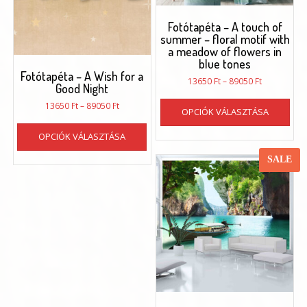
választhatók
ki
Fotótapéta – A touch of
summer – floral motif with
a meadow of flowers in
blue tones
Fotótapéta – A Wish for a
Ártartomán
13650
Ft
–
89050
Ft
Good Night
13650 Ft
Enn
Ártartomány:
-
13650
Ft
–
89050
Ft
OPCIÓK VÁLASZTÁSA
a
13650 Ft
89050 Ft
Ennek
ter
-
OPCIÓK VÁLASZTÁSA
a
töb
89050 Ft
terméknek
vari
SALE
több
van.
variációja
A
van.
vál
A
a
változatok
ter
a
vál
termékoldalon
ki
választhatók
ki