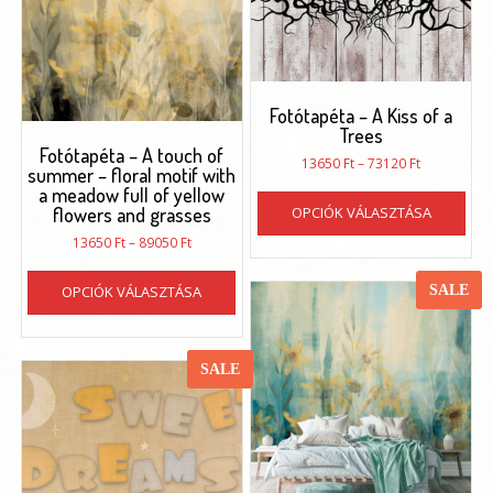
vál
termékoldalon
ki
választhatók
ki
Fotótapéta – A Kiss of a
Trees
Fotótapéta – A touch of
Ártartomán
13650
Ft
–
73120
Ft
summer – floral motif with
13650 Ft
Enn
a meadow full of yellow
-
OPCIÓK VÁLASZTÁSA
flowers and grasses
a
73120 Ft
ter
Ártartomány:
13650
Ft
–
89050
Ft
töb
13650 Ft
Ennek
-
vari
SALE
OPCIÓK VÁLASZTÁSA
a
89050 Ft
van.
terméknek
A
több
vál
variációja
SALE
a
van.
ter
A
vál
változatok
ki
a
termékoldalon