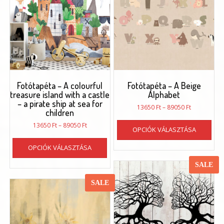
vál
a
ter
vál
ki
Fotótapéta – A colourful
Fotótapéta – A Beige
treasure island with a castle
Alphabet
– a pirate ship at sea for
Ártartomán
13650
Ft
–
89050
Ft
children
13650 Ft
Enn
Ártartomány:
-
13650
Ft
–
89050
Ft
OPCIÓK VÁLASZTÁSA
a
13650 Ft
89050 Ft
Ennek
ter
-
OPCIÓK VÁLASZTÁSA
a
töb
89050 Ft
terméknek
vari
SALE
több
van.
variációja
SALE
A
van.
vál
A
a
változatok
ter
a