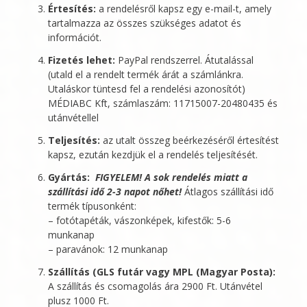
Értesítés:
a rendelésről kapsz egy e-mail-t, amely
tartalmazza az összes szükséges adatot és
információt.
Fizetés lehet:
PayPal rendszerrel. Átutalással
(utald el a rendelt termék árát a számlánkra.
Utaláskor tüntesd fel a rendelési azonosítót)
MÉDIABC Kft
, számlaszám: 11715007-20480435 és
utánvétellel
Teljesítés:
az utalt összeg beérkezéséről értesítést
kapsz, ezután kezdjük el a rendelés teljesítését.
Gyártás:
FIGYELEM! A sok rendelés miatt a
szállítási idő 2-3 napot nőhet!
Átlagos szállítási idő
termék típusonként:
– fotótapéták, vászonképek, kifestők: 5-6
munkanap
– paravánok: 12 munkanap
Szállítás (GLS futár vagy MPL (Magyar Posta):
A szállítás és csomagolás ára 2900 Ft. Utánvétel
plusz 1000 Ft.