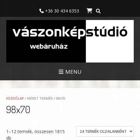
Skip
to
+36 30 434 6353
content
MENU
KEZDŐLAP
/ MÉRET TERMÉK / 98X70
98x70
1–12 termék, összesen 1815
db