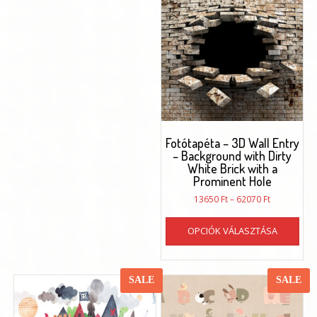
van.
A
A
vál
változatok
a
a
ter
termékoldalon
vál
választhatók
ki
ki
Fotótapéta – 3D Wall Entry
– Background with Dirty
White Brick with a
Prominent Hole
Ártartomán
13650
Ft
–
62070
Ft
13650 Ft
Enn
-
OPCIÓK VÁLASZTÁSA
a
62070 Ft
ter
töb
vari
SALE
SALE
van.
A