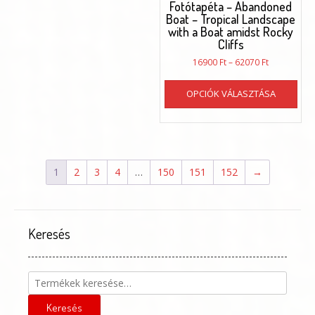
Fotótapéta – Abandoned
Boat – Tropical Landscape
with a Boat amidst Rocky
Cliffs
Ártartomán
16900
Ft
–
62070
Ft
16900 Ft
Enn
-
OPCIÓK VÁLASZTÁSA
a
62070 Ft
ter
töb
vari
van.
A
1
2
3
4
…
150
151
152
→
vál
a
ter
vál
Keresés
ki
Keresés
a
következőre:
Keresés