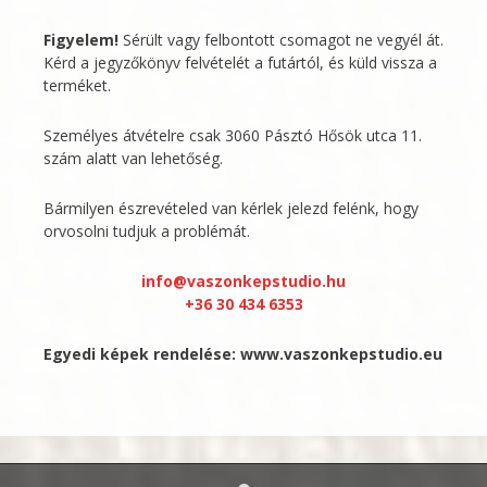
Figyelem!
Sérült vagy felbontott csomagot ne vegyél át.
Kérd a jegyzőkönyv felvételét a futártól, és küld vissza a
terméket.
Személyes átvételre csak 3060 Pásztó Hősök utca 11.
szám alatt van lehetőség.
Bármilyen észrevételed van kérlek jelezd felénk, hogy
orvosolni tudjuk a problémát.
info@vaszonkepstudio.hu
+36 30 434 6353
Egyedi képek rendelése:
www.vaszonkepstudio.eu