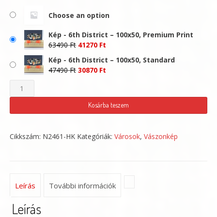
-
Choose an option
41270 Ft
Kép - 6th District – 100x50, Premium Print
Original
Current
63490
Ft
41270
Ft
price
price
Kép - 6th District – 100x50, Standard
was:
is:
Original
Current
47490
Ft
30870
Ft
63490 Ft.
41270 Ft.
price
price
Kép
was:
is:
-
47490 Ft.
30870 Ft.
Kosárba teszem
6th
District
Cikkszám:
N2461-HK
Kategóriák:
Városok
,
Vászonkép
mennyiség
Leírás
További információk
Leírás