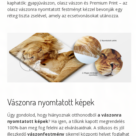
kaphatók: gyapjúvászon, olasz vászon és Premium Print – az
olasz vászonra nyomtatott festményt kézzel bevonják egy
réteg tiszta zselével, amely az ecsetvonásokat utánozza.
Vászonra nyomtatott képek
Úgy gondolod, hogy hiányoznak otthonodból
a vászonra
nyomtatott képek
? Ha igen, a tőlünk kapott megrendelés
100%-ban meg fog felelni az elvárásaidnak. A stílusos és jól
illeszkedő
vászonfestmény
sikerrel központi helyet foglalhat