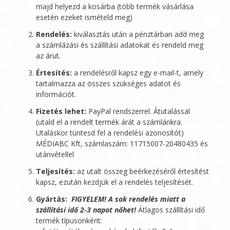
majd helyezd a kosárba (több termék vásárlása
esetén ezeket ismételd meg)
Rendelés:
kiválasztás után a pénztárban add meg
a számlázási és szállítási adatokat és rendeld meg
az árut.
Értesítés:
a rendelésről kapsz egy e-mail-t, amely
tartalmazza az összes szükséges adatot és
információt.
Fizetés lehet:
PayPal rendszerrel. Átutalással
(utald el a rendelt termék árát a számlánkra.
Utaláskor tüntesd fel a rendelési azonosítót)
MÉDIABC Kft
, számlaszám: 11715007-20480435 és
utánvétellel
Teljesítés:
az utalt összeg beérkezéséről értesítést
kapsz, ezután kezdjük el a rendelés teljesítését.
Gyártás:
FIGYELEM! A sok rendelés miatt a
szállítási idő 2-3 napot nőhet!
Átlagos szállítási idő
termék típusonként: