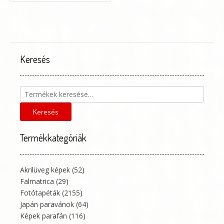
több
variációja
van.
A
változatok
a
Keresés
termékoldalon
választhatók
ki
Keresés
a
következőre:
Keresés
Termékkategóriák
Akrilüveg képek
(52)
Falmatrica
(29)
Fotótapéták
(2155)
Japán paravánok
(64)
Képek parafán
(116)