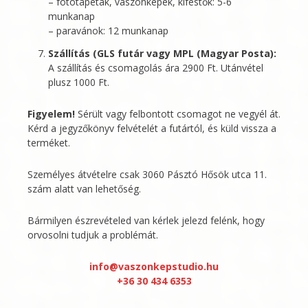
– fotótapéták, vászonképek, kifestők: 5-6
munkanap
– paravánok: 12 munkanap
Szállítás (GLS futár vagy MPL (Magyar Posta):
A szállítás és csomagolás ára 2900 Ft. Utánvétel
plusz 1000 Ft.
Figyelem!
Sérült vagy felbontott csomagot ne vegyél át.
Kérd a jegyzőkönyv felvételét a futártól, és küld vissza a
terméket.
Személyes átvételre csak 3060 Pásztó Hősök utca 11.
szám alatt van lehetőség.
Bármilyen észrevételed van kérlek jelezd felénk, hogy
orvosolni tudjuk a problémát.
info@vaszonkepstudio.hu
+36 30 434 6353