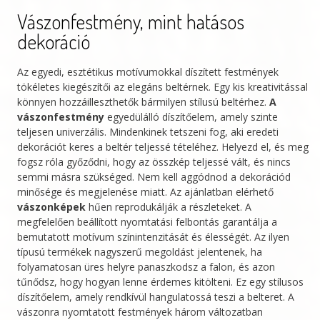
Vászonfestmény, mint hatásos
dekoráció
Az egyedi, esztétikus motívumokkal díszített festmények
tökéletes kiegészítői az elegáns beltérnek. Egy kis kreativitással
könnyen hozzáilleszthetők bármilyen stílusú beltérhez.
A
vászonfestmény
egyedülálló díszítőelem, amely szinte
teljesen univerzális. Mindenkinek tetszeni fog, aki eredeti
dekorációt keres a beltér teljessé tételéhez. Helyezd el, és meg
fogsz róla győződni, hogy az összkép teljessé vált, és nincs
semmi másra szükséged. Nem kell aggódnod a dekorációd
minősége és megjelenése miatt. Az ajánlatban elérhető
vászonképek
hűen reprodukálják a részleteket. A
megfelelően beállított nyomtatási felbontás garantálja a
bemutatott motívum színintenzitását és élességét. Az ilyen
típusú termékek nagyszerű megoldást jelentenek, ha
folyamatosan üres helyre panaszkodsz a falon, és azon
tűnődsz, hogy hogyan lenne érdemes kitölteni. Ez egy stílusos
díszítőelem, amely rendkívül hangulatossá teszi a belteret. A
vászonra nyomtatott festmények három változatban