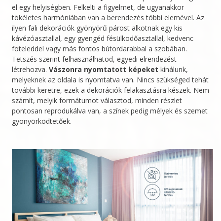
el egy helyiségben. Felkelti a figyelmet, de ugyanakkor
tökéletes harmóniában van a berendezés többi elemével. Az
ilyen fali dekorációk gyönyörű párost alkotnak egy kis
kávézóasztallal, egy gyengéd fésülködőasztallal, kedvenc
foteleddel vagy más fontos bútordarabbal a szobában.
Tetszés szerint felhasználhatod, egyedi elrendezést
létrehozva.
Vászonra nyomtatott képeket
kínálunk,
melyeknek az oldala is nyomtatva van. Nincs szükséged tehát
további keretre, ezek a dekorációk felakasztásra készek. Nem
számít, melyik formátumot választod, minden részlet
pontosan reprodukálva van, a színek pedig mélyek és szemet
gyönyörködtetőek.