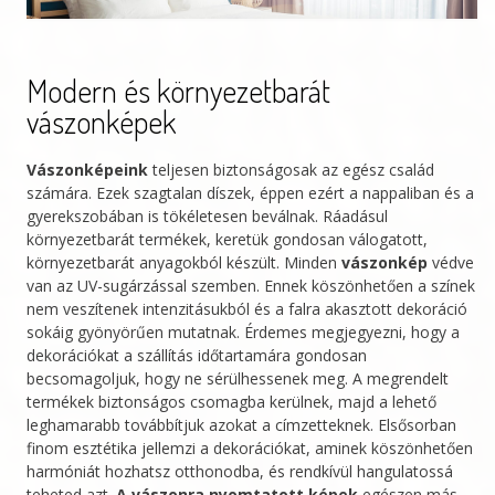
Modern és környezetbarát
vászonképek
Vászonképeink
teljesen biztonságosak az egész család
számára. Ezek szagtalan díszek, éppen ezért a nappaliban és a
gyerekszobában is tökéletesen beválnak. Ráadásul
környezetbarát termékek, keretük gondosan válogatott,
környezetbarát anyagokból készült. Minden
vászonkép
védve
van az UV-sugárzással szemben. Ennek köszönhetően a színek
nem veszítenek intenzitásukból és a falra akasztott dekoráció
sokáig gyönyörűen mutatnak. Érdemes megjegyezni, hogy a
dekorációkat a szállítás időtartamára gondosan
becsomagoljuk, hogy ne sérülhessenek meg. A megrendelt
termékek biztonságos csomagba kerülnek, majd a lehető
leghamarabb továbbítjuk azokat a címzetteknek. Elsősorban
finom esztétika jellemzi a dekorációkat, aminek köszönhetően
harmóniát hozhatsz otthonodba, és rendkívül hangulatossá
teheted azt.
A vászonra nyomtatott képek
egészen más,