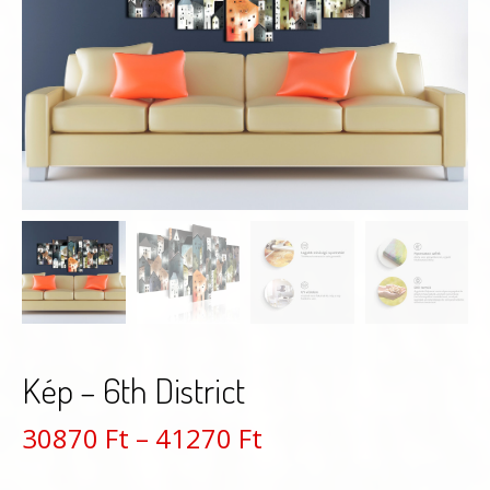
Kép – 6th District
Ártartomány:
30870
Ft
–
41270
Ft
30870 Ft