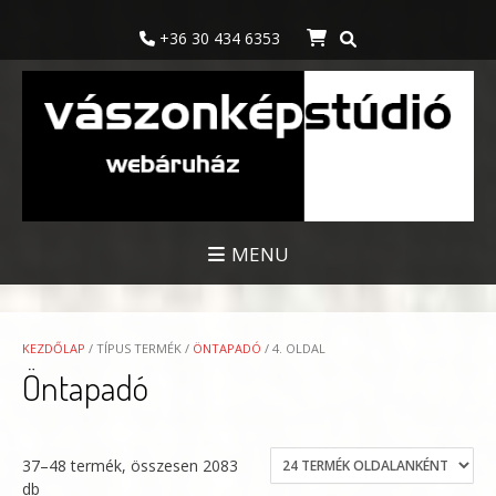
Skip
to
+36 30 434 6353
content
MENU
KEZDŐLAP
/ TÍPUS TERMÉK /
ÖNTAPADÓ
/ 4. OLDAL
Öntapadó
37–48 termék, összesen 2083
db