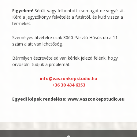
Figyelem!
Sérült vagy felbontott csomagot ne vegyél át.
Kérd a jegyzőkönyv felvételét a futártól, és küld vissza a
terméket.
Személyes átvételre csak 3060 Pásztó Hősök utca 11.
szám alatt van lehetőség.
Bármilyen észrevételed van kérlek jelezd felénk, hogy
orvosolni tudjuk a problémát.
info@vaszonkepstudio.hu
+36 30 434 6353
Egyedi képek rendelése:
www.vaszonkepstudio.eu