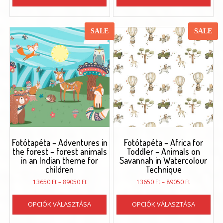
89050 Ft
89050 Ft
terméknek
ter
több
töb
variációja
vari
SALE
SALE
van.
van.
A
A
változatok
vál
a
a
termékoldalon
ter
választhatók
vál
ki
ki
Fotótapéta – Adventures in
Fotótapéta – Africa for
the forest – forest animals
Toddler – Animals on
in an Indian theme for
Savannah in Watercolour
children
Technique
Ártartomány:
Ártartomán
13650
Ft
–
89050
Ft
13650
Ft
–
89050
Ft
13650 Ft
13650 Ft
Ennek
Enn
-
-
OPCIÓK VÁLASZTÁSA
OPCIÓK VÁLASZTÁSA
a
a
89050 Ft
89050 Ft
terméknek
ter