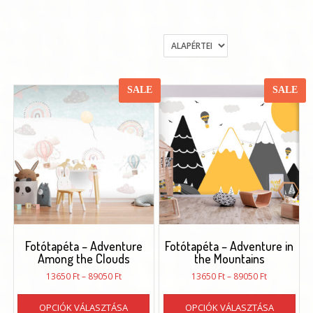
SALE
SALE
Fotótapéta – Adventure
Fotótapéta – Adventure in
Among the Clouds
the Mountains
Ártartomány:
Ártartomán
13650
Ft
–
89050
Ft
13650
Ft
–
89050
Ft
13650 Ft
13650 Ft
Ennek
Enn
-
-
OPCIÓK VÁLASZTÁSA
OPCIÓK VÁLASZTÁSA
a
a