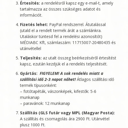
Értesítés:
a rendelésről kapsz egy e-mail-t, amely
tartalmazza az összes szükséges adatot és
információt.
Fizetés lehet:
PayPal rendszerrel. Átutalással
(utald el a rendelt termék árát a számlánkra.
Utaláskor tüntesd fel a rendelési azonosítót)
MÉDIABC Kft
, számlaszám: 11715007-20480435 és
utánvétellel
Teljesítés:
az utalt összeg beérkezéséről értesítést
kapsz, ezután kezdjük el a rendelés teljesítését.
Gyártás:
FIGYELEM! A sok rendelés miatt a
szállítási idő 2-3 napot nőhet!
Átlagos szállítási idő
termék típusonként:
– fotótapéták, vászonképek, kifestők: 5-6
munkanap
– paravánok: 12 munkanap
Szállítás (GLS futár vagy MPL (Magyar Posta):
A szállítás és csomagolás ára 2900 Ft. Utánvétel
plusz 1000 Ft.