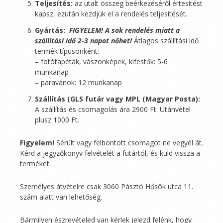
Teljesítés:
az utalt összeg beérkezéséről értesítést
kapsz, ezután kezdjük el a rendelés teljesítését.
Gyártás:
FIGYELEM! A sok rendelés miatt a
szállítási idő 2-3 napot nőhet!
Átlagos szállítási idő
termék típusonként:
– fotótapéták, vászonképek, kifestők: 5-6
munkanap
– paravánok: 12 munkanap
Szállítás (GLS futár vagy MPL (Magyar Posta):
A szállítás és csomagolás ára 2900 Ft. Utánvétel
plusz 1000 Ft.
Figyelem!
Sérült vagy felbontott csomagot ne vegyél át.
Kérd a jegyzőkönyv felvételét a futártól, és küld vissza a
terméket.
Személyes átvételre csak 3060 Pásztó Hősök utca 11.
szám alatt van lehetőség.
Bármilyen észrevételed van kérlek jelezd felénk, hogy