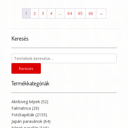
vari
van.
A
1
2
3
4
…
64
65
66
→
vál
a
ter
vál
Keresés
ki
Keresés
a
következőre:
Keresés
Termékkategóriák
Akrilüveg képek
(52)
Falmatrica
(29)
Fotótapéták
(2155)
Japán paravánok
(64)
Képek parafán
(116)