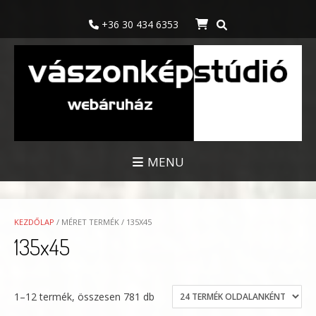
Skip
to
+36 30 434 6353
content
MENU
KEZDŐLAP
/ MÉRET TERMÉK / 135X45
135x45
1–12 termék, összesen 781 db