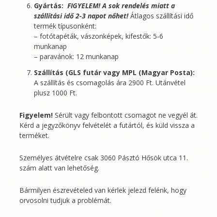
Gyártás:
FIGYELEM! A sok rendelés miatt a
szállítási idő 2-3 napot nőhet!
Átlagos szállítási idő
termék típusonként:
– fotótapéták, vászonképek, kifestők: 5-6
munkanap
– paravánok: 12 munkanap
Szállítás (GLS futár vagy MPL (Magyar Posta):
A szállítás és csomagolás ára 2900 Ft. Utánvétel
plusz 1000 Ft.
Figyelem!
Sérült vagy felbontott csomagot ne vegyél át.
Kérd a jegyzőkönyv felvételét a futártól, és küld vissza a
terméket.
Személyes átvételre csak 3060 Pásztó Hősök utca 11.
szám alatt van lehetőség.
Bármilyen észrevételed van kérlek jelezd felénk, hogy
orvosolni tudjuk a problémát.