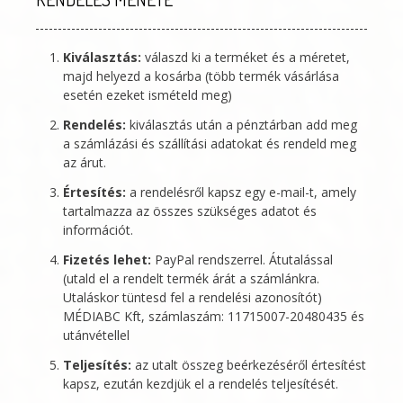
Kiválasztás:
válaszd ki a terméket és a méretet,
majd helyezd a kosárba (több termék vásárlása
esetén ezeket ismételd meg)
Rendelés:
kiválasztás után a pénztárban add meg
a számlázási és szállítási adatokat és rendeld meg
az árut.
Értesítés:
a rendelésről kapsz egy e-mail-t, amely
tartalmazza az összes szükséges adatot és
információt.
Fizetés lehet:
PayPal rendszerrel. Átutalással
(utald el a rendelt termék árát a számlánkra.
Utaláskor tüntesd fel a rendelési azonosítót)
MÉDIABC Kft
, számlaszám: 11715007-20480435 és
utánvétellel
Teljesítés:
az utalt összeg beérkezéséről értesítést
kapsz, ezután kezdjük el a rendelés teljesítését.