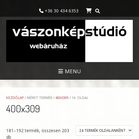
Skip
to
+36 30 434 6353
content
MENU
KEZDŐLAP
/ MÉRET TERMÉK /
400X309
/ 16. OLDAL
400x309
181–192 termék, összesen 203
db