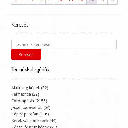
vál
a
ter
vál
Keresés
ki
Keresés
a
következőre:
Keresés
Termékkategóriák
Akrilüveg képek
(52)
Falmatrica
(29)
Fotótapéták
(2155)
Japán paravánok
(64)
Képek parafán
(116)
Kerek vászon képek
(44)
Kézzel festett képek
(23)