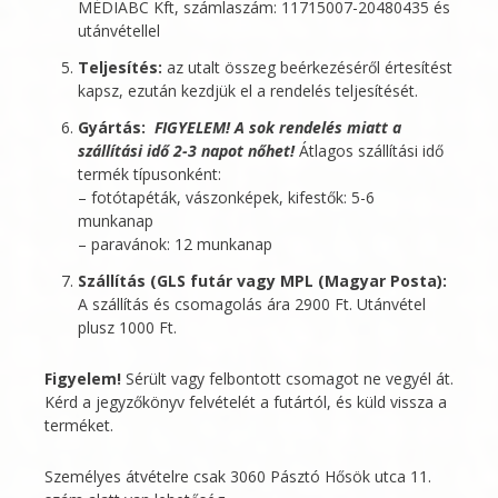
MÉDIABC Kft
, számlaszám: 11715007-20480435 és
utánvétellel
Teljesítés:
az utalt összeg beérkezéséről értesítést
kapsz, ezután kezdjük el a rendelés teljesítését.
Gyártás:
FIGYELEM! A sok rendelés miatt a
szállítási idő 2-3 napot nőhet!
Átlagos szállítási idő
termék típusonként:
– fotótapéták, vászonképek, kifestők: 5-6
munkanap
– paravánok: 12 munkanap
Szállítás (GLS futár vagy MPL (Magyar Posta):
A szállítás és csomagolás ára 2900 Ft. Utánvétel
plusz 1000 Ft.
Figyelem!
Sérült vagy felbontott csomagot ne vegyél át.
Kérd a jegyzőkönyv felvételét a futártól, és küld vissza a
terméket.
Személyes átvételre csak 3060 Pásztó Hősök utca 11.