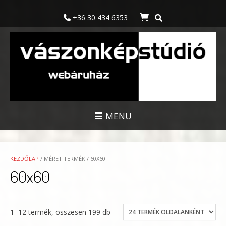
Skip
to
+36 30 434 6353
content
MENU
KEZDŐLAP
/ MÉRET TERMÉK / 60X60
60x60
1–12 termék, összesen 199 db