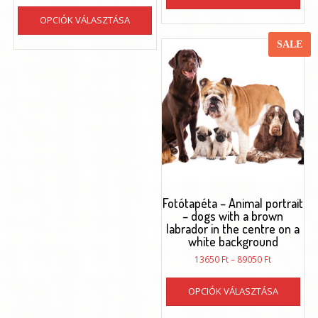
13650 Ft
73120 Ft
Ennek
ter
-
OPCIÓK VÁLASZTÁSA
a
töb
89050 Ft
terméknek
vari
SALE
több
van.
variációja
A
van.
vál
A
a
változatok
ter
a
vál
termékoldalon
ki
választhatók
ki
Fotótapéta – Animal portrait
– dogs with a brown
labrador in the centre on a
white background
Ártartomán
13650
Ft
–
89050
Ft
13650 Ft
Enn
-
OPCIÓK VÁLASZTÁSA
a
89050 Ft
ter