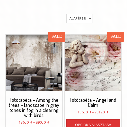
SALE
SALE
Fotótapéta – Among the
Fotótapéta – Angel and
trees – landscape in grey
Calm
tones in fog in a clearing
Ártartomán
13650
Ft
–
73120
Ft
with birds
13650 Ft
Enn
Ártartomány:
-
13650
Ft
–
89050
Ft
OPCIÓK VÁLASZTÁSA
a