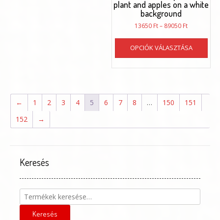
plant and apples on a white
background
Ártartomán
13650
Ft
–
89050
Ft
13650 Ft
Enn
-
OPCIÓK VÁLASZTÁSA
a
89050 Ft
ter
töb
vari
van.
A
←
1
2
3
4
5
6
7
8
…
150
151
vál
152
→
a
ter
vál
ki
Keresés
Keresés
a
következőre:
Keresés