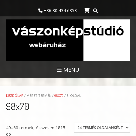
Skip
to
+36 30 434 6353
content
MENU
KEZDŐLAP
/ MÉRET TERMÉK /
98X70
/ 5. OLDAL
98x70
49–60 termék, összesen 1815
db