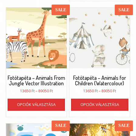
töb
vari
SALE
SALE
van.
A
vál
a
ter
vál
ki
Fotótapéta – Animals From
Fotótapéta – Animals for
Jungle Vector Illustration
Children (Watercolour)
Ártartomány:
Ártartomán
13650
Ft
–
89050
Ft
13650
Ft
–
89050
Ft
13650 Ft
13650 Ft
Ennek
Enn
-
-
OPCIÓK VÁLASZTÁSA
OPCIÓK VÁLASZTÁSA
a
a
89050 Ft
89050 Ft
terméknek
ter
több
töb
variációja
vari
SALE
SALE
van.
van.