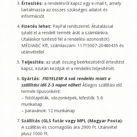
Értesítés:
a rendelésről kapsz egy e-mail-t, amely
tartalmazza az összes szükséges adatot és
információt.
Fizetés lehet:
PayPal rendszerrel. Átutalással
(utald el a rendelt termék árát a számlánkra.
Utaláskor tüntesd fel a rendelési azonosítót)
MÉDIABC Kft
, számlaszám: 11715007-20480435 és
utánvétellel
Teljesítés:
az utalt összeg beérkezéséről értesítést
kapsz, ezután kezdjük el a rendelés teljesítését.
Gyártás:
FIGYELEM! A sok rendelés miatt a
szállítási idő 2-3 napot nőhet!
Átlagos szállítási idő
termék típusonként:
– fotótapéták, vászonképek, kifestők: 5-6
munkanap
– paravánok: 12 munkanap
Szállítás (GLS futár vagy MPL (Magyar Posta):
A szállítás és csomagolás ára 2900 Ft. Utánvétel
plusz 1000 Ft.