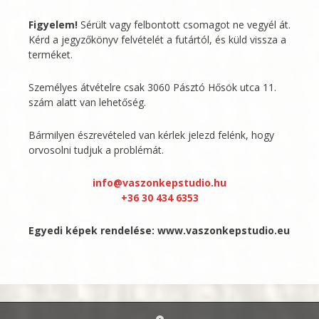
Figyelem!
Sérült vagy felbontott csomagot ne vegyél át.
Kérd a jegyzőkönyv felvételét a futártól, és küld vissza a
terméket.
Személyes átvételre csak 3060 Pásztó Hősök utca 11.
szám alatt van lehetőség.
Bármilyen észrevételed van kérlek jelezd felénk, hogy
orvosolni tudjuk a problémát.
info@vaszonkepstudio.hu
+36 30 434 6353
Egyedi képek rendelése:
www.vaszonkepstudio.eu