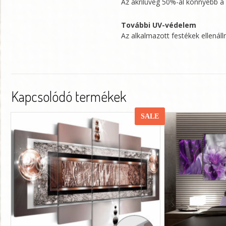
Az akrilüveg 50%-al könnyebb 
További UV-védelem
Az alkalmazott festékek ellenál
Kapcsolódó termékek
SALE