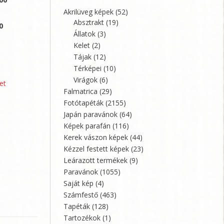
Akrilüveg képek
(52)
Absztrakt
(19)
0
Állatok
(3)
Kelet
(2)
Tájak
(12)
Térképei
(10)
Virágok
(6)
et
Falmatrica
(29)
Fotótapéták
(2155)
Japán paravánok
(64)
Képek parafán
(116)
Kerek vászon képek
(44)
Kézzel festett képek
(23)
Leárazott termékek
(9)
Paravánok
(1055)
Saját kép
(4)
Számfestő
(463)
Tapéták
(128)
Tartozékok
(1)