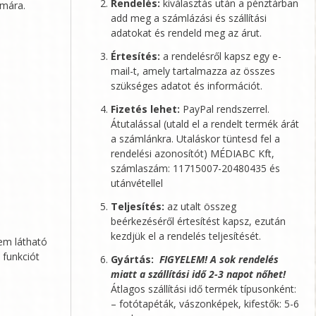
Rendelés:
kiválasztás után a pénztárban
ámára.
add meg a számlázási és szállítási
adatokat és rendeld meg az árut.
Értesítés:
a rendelésről kapsz egy e-
mail-t, amely tartalmazza az összes
szükséges adatot és információt.
Fizetés lehet:
PayPal rendszerrel.
Átutalással (utald el a rendelt termék árát
a számlánkra. Utaláskor tüntesd fel a
rendelési azonosítót)
MÉDIABC Kft
,
számlaszám: 11715007-20480435 és
utánvétellel
Teljesítés:
az utalt összeg
beérkezéséről értesítést kapsz, ezután
kezdjük el a rendelés teljesítését.
nem látható
 funkciót
Gyártás:
FIGYELEM! A sok rendelés
miatt a szállítási idő 2-3 napot nőhet!
Átlagos szállítási idő termék típusonként:
– fotótapéták, vászonképek, kifestők: 5-6