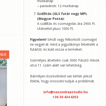
munkanap
– paravánok: 12 munkanap
Szállítás (GLS futár vagy MPL
(Magyar Posta):
A szállítás és csomagolás ára 2900 Ft.
Utánvétel plusz 1000 Ft.
Figyelem!
Sérült vagy felbontott csomagot
ne vegyél át. Kérd a jegyzőkönyv felvételét a
futártól, és küld vissza a terméket.
SALE
Személyes átvételre csak 3060 Pásztó Hősök
utca 11. szám alatt van lehetőség.
Bármilyen észrevételed van kérlek jelezd
felénk, hogy orvosolni tudjuk a problémát.
info@vaszonkepstudio.hu
+36 30 434 6353