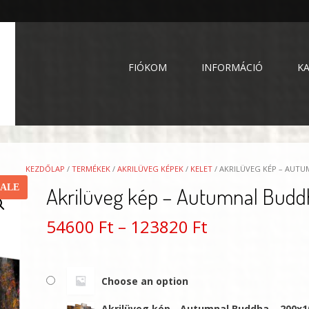
FIÓKOM
INFORMÁCIÓ
K
KEZDŐLAP
/
TERMÉKEK
/
AKRILÜVEG KÉPEK
/
KELET
/ AKRILÜVEG KÉP – AUT
SALE
Akrilüveg kép – Autumnal Bud
Ártartomány
54600
Ft
–
123820
Ft
54600 Ft
-
Choose an option
123820 Ft
Akrilüveg kép - Autumnal Buddha – 200x1