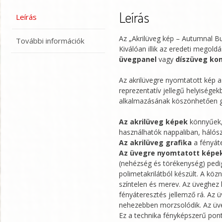
Leírás
Leírás
Az „Akrilüveg kép – Autumnal 
További információk
Kiválóan illik az eredeti megold
üvegpanel
vagy
díszüveg ko
Az akrilüvegre nyomtatott kép 
reprezentatív jellegű helyisége
alkalmazásának köszönhetően g
Az akrilüveg képek
könnyűek, 
használhatók nappaliban, hálós
Az akrilüveg grafika
a fényáte
Az üvegre nyomtatott képe
(nehézség és törékenység) pedig
polimetakrilátból készült. A kö
színtelen és merev. Az üveghez
fényáteresztés jellemző rá. Az 
nehezebben morzsolódik. Az üveg
Ez a technika fényképszerű pont