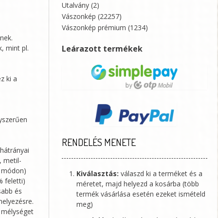
Utalvány
(2)
Vászonkép
(22257)
Vászonkép prémium
(1234)
nek.
Leárazott termékek
, mint pl.
z ki a
gyszerűen
RENDELÉS MENETE
hátrányai
 metil-
ló módon)
Kiválasztás:
válaszd ki a terméket és a
feletti)
méretet, majd helyezd a kosárba (több
sabb és
termék vásárlása esetén ezeket ismételd
helyezésre.
meg)
ú mélységet