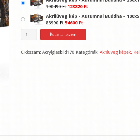
Original
Current
190490
Ft
123820
Ft
price
price
Akrilüveg kép - Autumnal Buddha – 100x5
was:
is:
Original
Current
83990
Ft
54600
Ft
190490 Ft.
123820 Ft.
price
price
Akrilüveg
Kosárba teszem
was:
is:
kép
83990 Ft.
54600 Ft.
-
Cikkszám:
Acrylglasbild170
Kategóriák:
Akrilüveg képek
,
Kel
Autumnal
Buddha
mennyiség