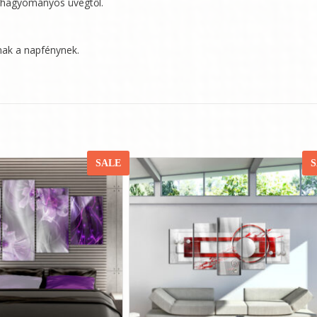
a hagyományos üvegtől.
lnak a napfénynek.
SALE