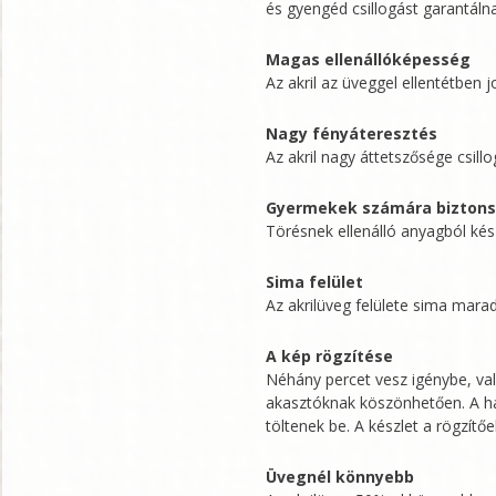
és gyengéd csillogást garantáln
Magas ellenállóképesség
Az akril az üveggel ellentétben 
Nagy fényáteresztés
Az akril nagy áttetszősége csillo
Gyermekek számára bizton
Törésnek ellenálló anyagból kés
Sima felület
Az akrilüveg felülete sima marad
A kép rögzítése
Néhány percet vesz igénybe, val
akasztóknak köszönhetően. A hát
töltenek be. A készlet a rögzítő
Üvegnél könnyebb