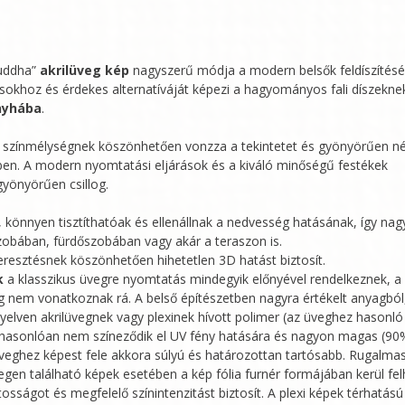
Buddha”
akrilüveg kép
nagyszerű módja a modern belsők feldíszítésé
ásokhoz és érdekes alternatíváját képezi a hagyományos fali díszeknek
nyhába
.
a színmélységnek köszönhetően vonzza a tekintetet és gyönyörűen né
kben. A modern nyomtatási eljárások és a kiváló minőségű festékek
yönyörűen csillog.
könnyen tisztíthatóak és ellenállnak a nedvesség hatásának, így na
zobában, fürdőszobában vagy akár a teraszon is.
resztésnek köszönhetően hihetetlen 3D hatást biztosít.
k
a klasszikus üvegre nyomtatás mindegyik előnyével rendelkeznek, a 
 nem vonatkoznak rá. A belső építészetben nagyra értékelt anyagból,
znyelven akrilüvegnek vagy plexinek hívott polimer (az üveghez hason
 hasonlóan nem színeződik el UV fény hatására és nagyon magas (90% 
üveghez képest fele akkora súlyú és határozottan tartósabb. Rugalma
en található képek esetében a kép fólia furnér formájában kerül fel
osságot és megfelelő színintenzitást biztosít. A plexi képek térhatás