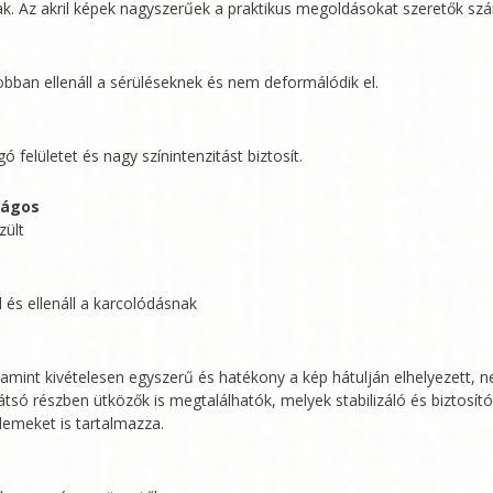
ak. Az akril képek nagyszerűek a praktikus megoldásokat szeretők sz
jobban ellenáll a sérüléseknek és nem deformálódik el.
gó felületet és nagy színintenzitást biztosít.
ságos
zült
 és ellenáll a karcolódásnak
amint kivételesen egyszerű és hatékony a kép hátulján elhelyezett, 
só részben ütközők is megtalálhatók, melyek stabilizáló és biztosító
elemeket is tartalmazza.