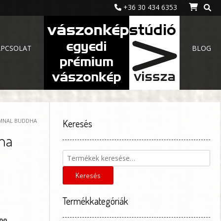
+36 30 434 6353
APCSOLAT
BLOG
UMNAL BUDDHA
Keresés
dha
Keresés
:
a
következőre:
Keresés
Termékkategóriák
00