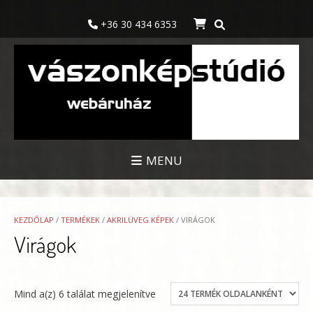
Skip
to
+36 30 434 6353
content
MENU
KEZDŐLAP
/
TERMÉKEK
/
AKRILÜVEG KÉPEK
/ VIRÁGOK
Virágok
Mind a(z) 6 találat megjelenítve