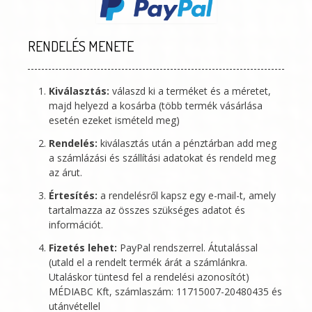
RENDELÉS MENETE
Kiválasztás:
válaszd ki a terméket és a méretet,
majd helyezd a kosárba (több termék vásárlása
esetén ezeket ismételd meg)
Rendelés:
kiválasztás után a pénztárban add meg
a számlázási és szállítási adatokat és rendeld meg
az árut.
Értesítés:
a rendelésről kapsz egy e-mail-t, amely
tartalmazza az összes szükséges adatot és
információt.
Fizetés lehet:
PayPal rendszerrel. Átutalással
(utald el a rendelt termék árát a számlánkra.
Utaláskor tüntesd fel a rendelési azonosítót)
MÉDIABC Kft
, számlaszám: 11715007-20480435 és
utánvétellel