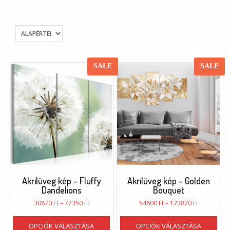
SALE
SALE
Akrilüveg kép – Fluffy
Akrilüveg kép – Golden
Dandelions
Bouquet
Ártartomány:
Ártartomán
30870
Ft
–
77350
Ft
54600
Ft
–
123820
Ft
30870 Ft
54600 Ft
Ennek
Enn
-
-
OPCIÓK VÁLASZTÁSA
OPCIÓK VÁLASZTÁSA
a
a