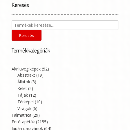
a
Keresés
ter
termékoldalon
vál
választhatók
ki
ki
Keresés
a
következőre:
Keresés
Termékkategóriák
Akrilüveg képek
(52)
Absztrakt
(19)
Állatok
(3)
Kelet
(2)
Tájak
(12)
Térképei
(10)
Virágok
(6)
Falmatrica
(29)
Fotótapéták
(2155)
Japán paravánok
(64)