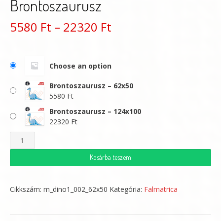
Brontoszaurusz
Ártartomány:
5580
Ft
–
22320
Ft
5580 Ft
-
Choose an option
22320 Ft
Brontoszaurusz – 62x50
5580
Ft
Brontoszaurusz – 124x100
22320
Ft
Brontoszaurusz
mennyiség
Kosárba teszem
Cikkszám:
m_dino1_002_62x50
Kategória:
Falmatrica