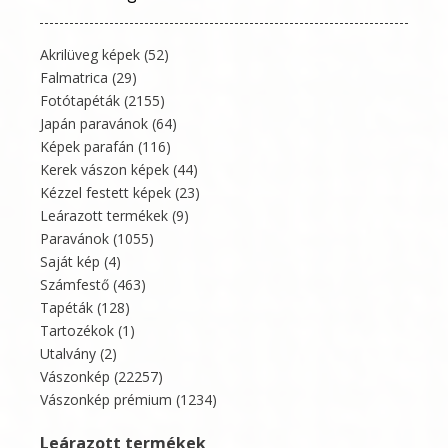
Akrilüveg képek
(52)
Falmatrica
(29)
Fotótapéták
(2155)
Japán paravánok
(64)
Képek parafán
(116)
Kerek vászon képek
(44)
Kézzel festett képek
(23)
Leárazott termékek
(9)
Paravánok
(1055)
Saját kép
(4)
Számfestő
(463)
Tapéták
(128)
Tartozékok
(1)
Utalvány
(2)
Vászonkép
(22257)
Vászonkép prémium
(1234)
Leárazott termékek