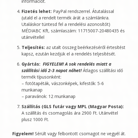
információt.
Fizetés lehet:
PayPal rendszerrel. Átutalással
(utald el a rendelt termék árát a számlánkra.
Utaláskor tüntesd fel a rendelési azonosítót)
MÉDIABC Kft
, számlaszám: 11715007-20480435 és
utánvétellel
Teljesítés:
az utalt összeg beérkezéséről értesítést
kapsz, ezután kezdjük el a rendelés teljesítését.
Gyártás:
FIGYELEM! A sok rendelés miatt a
szállítási idő 2-3 napot nőhet!
Átlagos szállítási idő
termék típusonként:
– fotótapéták, vászonképek, kifestők: 5-6
munkanap
– paravánok: 12 munkanap
Szállítás (GLS futár vagy MPL (Magyar Posta):
A szállítás és csomagolás ára 2900 Ft. Utánvétel
plusz 1000 Ft.
Figyelem!
Sérült vagy felbontott csomagot ne vegyél át.