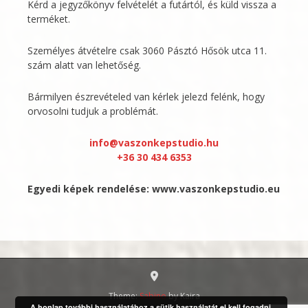
Kérd a jegyzőkönyv felvételét a futártól, és küld vissza a
terméket.
Személyes átvételre csak 3060 Pásztó Hősök utca 11.
szám alatt van lehetőség.
Bármilyen észrevételed van kérlek jelezd felénk, hogy
orvosolni tudjuk a problémát.
info@vaszonkepstudio.hu
+36 30 434 6353
Egyedi képek rendelése:
www.vaszonkepstudio.eu
Theme:
Sabino
by Kaira
A honlap további használatához a sütik használatát el kell fogadni.