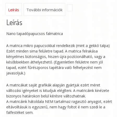
Leírás
További információk
Leírás
Nano tapadópapucsos falmatrica
A matrica mikro papucsokkal rendelkezik (mint a gekkó talpa)
Ezért minden sima felületre tapad. A matrica felrakása
kényelmes biztonságos, hiszen újra pozícionálható, vagy a
későbbiekben áthelyezhető. (Egyenletlen felületre nem jól
tapad, ezért fűrészporos tapétára való felhelyezést nem
javasoljuk.)
A matricákat saját grafikák alapján gyártjuk ezért méret
változási igényeket is kitudjuk elégíteni. A matricáink kinézete
bizonyos határokon belül kérésre változhatnak.
A matricáink hátoldala NEM tartalmaz ragasztó anyagot, ezért
eltávolításuk is egyszerű, nem hagy foltot é nem szedi le a
falfestéket sem.