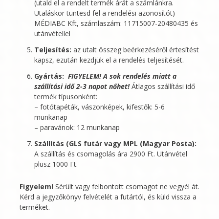
(utald el a rendelt termék árát a számlánkra.
Utaláskor tüntesd fel a rendelési azonosítót)
MÉDIABC Kft
, számlaszám: 11715007-20480435 és
utánvétellel
Teljesítés:
az utalt összeg beérkezéséről értesítést
kapsz, ezután kezdjük el a rendelés teljesítését.
Gyártás:
FIGYELEM! A sok rendelés miatt a
szállítási idő 2-3 napot nőhet!
Átlagos szállítási idő
termék típusonként:
– fotótapéták, vászonképek, kifestők: 5-6
munkanap
– paravánok: 12 munkanap
Szállítás (GLS futár vagy MPL (Magyar Posta):
A szállítás és csomagolás ára 2900 Ft. Utánvétel
plusz 1000 Ft.
Figyelem!
Sérült vagy felbontott csomagot ne vegyél át.
Kérd a jegyzőkönyv felvételét a futártól, és küld vissza a
terméket.