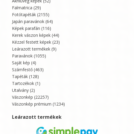
Akrilüveg képek
(52)
Falmatrica
(29)
Fotótapéták
(2155)
Japán paravánok
(64)
Képek parafán
(116)
Kerek vászon képek
(44)
Kézzel festett képek
(23)
Leárazott termékek
(9)
Paravánok
(1055)
Saját kép
(4)
Számfestő
(463)
Tapéták
(128)
Tartozékok
(1)
Utalvány
(2)
Vászonkép
(22257)
Vászonkép prémium
(1234)
Leárazott termékek