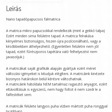
Leírás
Nano tapadópapucsos falmatrica
A matrica mikro papucsokkal rendelkezik (mint a gekkó talpa)
Ezért minden sima felületre tapad. A matrica felrakása
kényelmes biztonságos, hiszen újra pozícionálható, vagy a
későbbiekben áthelyezhető. (Egyenletlen felületre nem jól
tapad, ezért fűrészporos tapétára való felhelyezést nem
javasoljuk.)
A matricákat saját grafikák alapján gyártjuk ezért méret
változási igényeket is kitudjuk elégíteni. A matricáink kinézete
bizonyos határokon belül kérésre változhatnak.
A matricáink hátoldala NEM tartalmaz ragasztó anyagot, ezért
eltávolításuk is egyszerű, nem hagy foltot é nem szedi le a
falfestéket sem.
A matricák felülete langyos puha vízben mártott puha ronggyal
tisztítható.