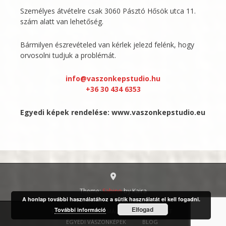
Személyes átvételre csak 3060 Pásztó Hősök utca 11.
szám alatt van lehetőség.
Bármilyen észrevételed van kérlek jelezd felénk, hogy
orvosolni tudjuk a problémát.
info@vaszonkepstudio.hu
+36 30 434 6353
Egyedi képek rendelése:
www.vaszonkepstudio.eu
Theme:
Sabino
by Kaira
A honlap további használatához a sütik használatát el kell fogadni.
Elfogad
További információ
FIÓKOM
INFORMÁCIÓ
KAPCSOLAT
EGYEDI VÁSZONKÉPEK
BLOG