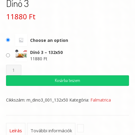
Dínó 3
11880
Ft
Choose an option
Dínó 3 – 132x50
11880
Ft
Dínó
3
Kosárba teszem
mennyiség
Cikkszám:
m_dino3_001_132x50
Kategória:
Falmatrica
Leírás
További információk