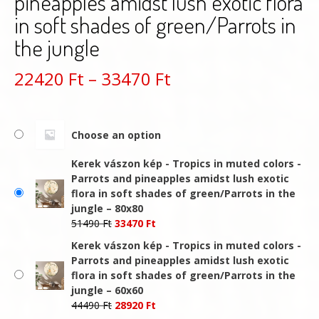
pineapples amidst lush exotic flora
in soft shades of green/Parrots in
the jungle
Ártartomány:
22420
Ft
–
33470
Ft
22420 Ft
-
Choose an option
33470 Ft
Kerek vászon kép - Tropics in muted colors -
Parrots and pineapples amidst lush exotic
flora in soft shades of green/Parrots in the
jungle – 80x80
Original
Current
51490
Ft
33470
Ft
price
price
Kerek vászon kép - Tropics in muted colors -
was:
is:
Parrots and pineapples amidst lush exotic
51490 Ft.
33470 Ft.
flora in soft shades of green/Parrots in the
jungle – 60x60
Original
Current
44490
Ft
28920
Ft