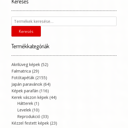
Keresés
ter
vál
ki
Keresés
a
következőre:
Keresés
Termékkategóriák
Akrilüveg képek
(52)
Falmatrica
(29)
Fotótapéták
(2155)
Japán paravánok
(64)
Képek parafán
(116)
Kerek vászon képek
(44)
Hátterek
(1)
Levelek
(10)
Reprodukció
(33)
Kézzel festett képek
(23)