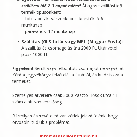
szállítási idő 2-3 napot nőhet!
Átlagos szállítási idő
termék típusonként:
– fotótapéták, vászonképek, kifestők: 5-6
munkanap
– paravánok: 12 munkanap
Szállítás (GLS futár vagy MPL (Magyar Posta):
A szállítás és csomagolás ára 2900 Ft. Utánvétel
plusz 1000 Ft.
Figyelem!
Sérült vagy felbontott csomagot ne vegyél át.
Kérd a jegyzőkönyv felvételét a futártól, és küld vissza a
terméket.
Személyes átvételre csak 3060 Pásztó Hősök utca 11.
szám alatt van lehetőség.
Bármilyen észrevételed van kérlek jelezd felénk, hogy
orvosolni tudjuk a problémát.
info@vaszonkepstudio.hu