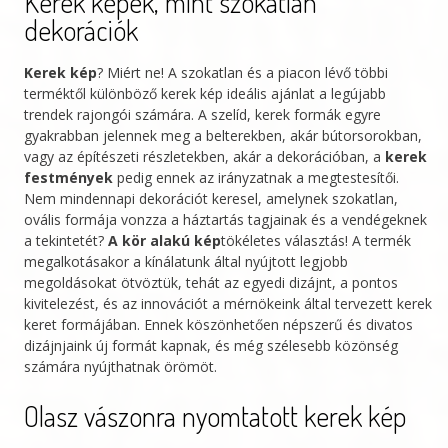
Kerek képek, mint szokatlan
amidst
dekorációk
lush
exotic
Kerek kép
? Miért ne! A szokatlan és a piacon lévő többi
flora
terméktől különböző kerek kép ideális ajánlat a legújabb
in
trendek rajongói számára. A szelíd, kerek formák egyre
gyakrabban jelennek meg a belterekben, akár bútorsorokban,
soft
vagy az építészeti részletekben, akár a dekorációban, a
kerek
shades
festmények
pedig ennek az irányzatnak a megtestesítői.
of
Nem mindennapi dekorációt keresel, amelynek szokatlan,
green/Parrots
ovális formája vonzza a háztartás tagjainak és a vendégeknek
a tekintetét?
A kör alakú kép
tökéletes választás! A termék
in
megalkotásakor a kínálatunk által nyújtott legjobb
the
megoldásokat ötvöztük, tehát az egyedi dizájnt, a pontos
jungle
kivitelezést, és az innovációt a mérnökeink által tervezett kerek
keret formájában. Ennek köszönhetően népszerű és divatos
mennyiség
dizájnjaink új formát kapnak, és még szélesebb közönség
számára nyújthatnak örömöt.
Olasz vászonra nyomtatott kerek kép