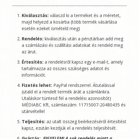
Kiválasztás:
válaszd ki a terméket és a méretet,
majd helyezd a kosárba (több termék vásárlása
esetén ezeket ismételd meg)
Rendelés:
kiválasztás után a pénztárban add meg
a számlázási és szállítási adatokat és rendeld meg
az árut.
Értesítés:
a rendelésről kapsz egy e-mail-t, amely
tartalmazza az összes szükséges adatot és
információt.
Fizetés lehet:
PayPal rendszerrel. Átutalással
(utald el a rendelt termék árát a számlánkra.
Utaláskor tüntesd fel a rendelési azonosítót)
MÉDIABC Kft
, számlaszám: 11715007-20480435 és
utánvétellel
Teljesítés:
az utalt összeg beérkezéséről értesítést
kapsz, ezután kezdjük el a rendelés teljesítését.
Gyártás:
FIGYELEM! A sok rendelés miatt a