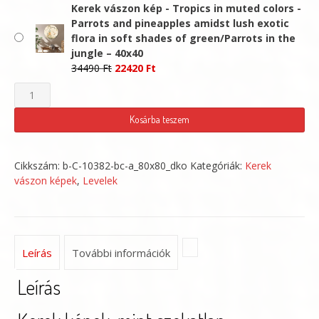
price
price
Kerek vászon kép - Tropics in muted colors -
was:
is:
Parrots and pineapples amidst lush exotic
44490 Ft.
28920 Ft.
flora in soft shades of green/Parrots in the
jungle – 40x40
Original
Current
34490
Ft
22420
Ft
price
price
Kerek
was:
is:
vászon
34490 Ft.
22420 Ft.
Kosárba teszem
kép
-
Cikkszám:
b-C-10382-bc-a_80x80_dko
Kategóriák:
Kerek
Tropics
vászon képek
,
Levelek
in
muted
colors
-
Leírás
További információk
Parrots
Leírás
and
pineapples