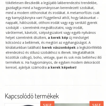
tökéletesen illeszkedik a legújabb lakberendezési trendekbe,
gazdagítja mind a hagyományosan berendezett szobákat,
mind a modern otthonokat és irodákat. A metamorfózis csak
egy karnyújtásnyira van! Függetlenül attól, hogy lakásunkat –
nappalit, hálószobát, otthoni irodát vagy egy serdülő gyerek
szobáját – szeretnénk megváltoztatni, vagy irodát,
várótermet, kávézót, szépségszalont vagy egyéb nyilvános
helyet szeretnénk díszíteni,
a kerek kép
új minőséget
kölcsönöz a beltérnek, és megtöri az egyhangúságot. A
kínálatunkban található
kerek vászonképek
a legkülönfélébb
elrendezésű és stílusú szobákhoz is illenek. Megtalálhatók
közöttük csillogó, boho, vintage, ipari és sok más beltérhez illő
termékek is. Ha hagyományos, de egyben modern dekorációt
keresel, ajánljuk számodra
a kerek képeket
!
Kapcsolódó termékek
SALE
SALE