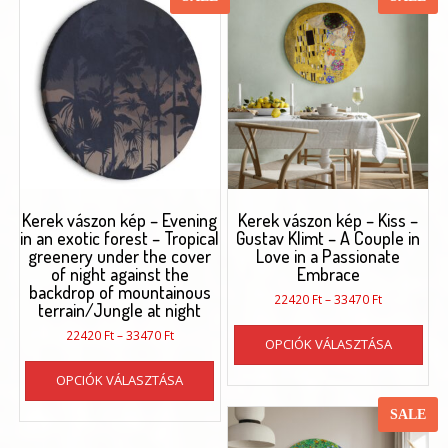
Kerek vászon kép – Evening
Kerek vászon kép – Kiss –
in an exotic forest – Tropical
Gustav Klimt – A Couple in
greenery under the cover
Love in a Passionate
of night against the
Embrace
backdrop of mountainous
Ártartomán
22420
Ft
–
33470
Ft
terrain/Jungle at night
22420 Ft
Enn
Ártartomány:
-
22420
Ft
–
33470
Ft
OPCIÓK VÁLASZTÁSA
a
22420 Ft
33470 Ft
Ennek
ter
-
OPCIÓK VÁLASZTÁSA
a
töb
33470 Ft
terméknek
vari
SALE
több
van.
variációja