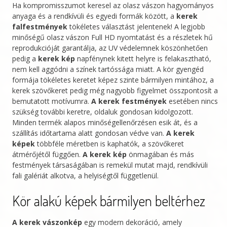
Ha kompromisszumot keresel az olasz vászon hagyományos
anyaga és a rendkívüli és egyedi formák között, a
kerek
falfestmények
tökéletes választást jelentenek! A legjobb
minőségű olasz vászon Full HD nyomtatást és a részletek hű
reprodukcióját garantálja, az UV védelemnek köszönhetően
pedig a
kerek kép
napfénynek kitett helyre is felakasztható,
nem kell aggódni a színek tartóssága miatt. A kör gyengéd
formája tökéletes keretet képez szinte bármilyen mintához, a
kerek szövőkeret pedig még nagyobb figyelmet összpontosít a
bemutatott motívumra.
A kerek festmények
esetében nincs
szükség további keretre, oldaluk gondosan kidolgozott.
Minden termék alapos minőségellenőrzésen esik át, és a
szállítás időtartama alatt gondosan védve van.
A kerek
képek
többféle méretben is kaphatók, a szövőkeret
átmérőjétől függően.
A kerek kép
önmagában és más
festmények társaságában is remekül mutat majd, rendkívüli
fali galériát alkotva, a helyiségtől függetlenül.
Kör alakú képek bármilyen beltérhez
A kerek vászonkép
egy modern dekoráció, amely