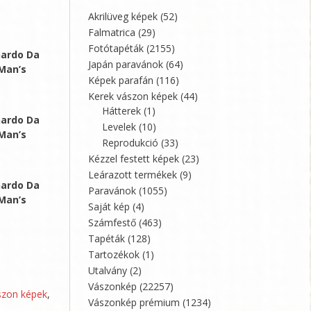
Akrilüveg képek
(52)
Falmatrica
(29)
Fotótapéták
(2155)
nardo Da
Japán paravánok
(64)
 Man’s
Képek parafán
(116)
Kerek vászon képek
(44)
Hátterek
(1)
nardo Da
Levelek
(10)
 Man’s
Reprodukció
(33)
Kézzel festett képek
(23)
Leárazott termékek
(9)
nardo Da
Paravánok
(1055)
 Man’s
Saját kép
(4)
Számfestő
(463)
Tapéták
(128)
Tartozékok
(1)
Utalvány
(2)
Vászonkép
(22257)
szon képek
,
Vászonkép prémium
(1234)