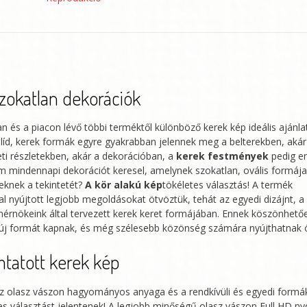
Vitruvian
Man
by
Leonardo
Da
zokatlan dekorációk
Vinci
-
an és a piacon lévő többi terméktől különböző kerek kép ideális ajánla
líd, kerek formák egyre gyakrabban jelennek meg a belterekben, akár
A
ti részletekben, akár a dekorációban, a
kerek festmények
pedig e
Drawing
em mindennapi dekorációt keresel, amelynek szokatlan, ovális formáj
of
eknek a tekintetét?
A kör alakú kép
tökéletes választás! A termék
the
al nyújtott legjobb megoldásokat ötvöztük, tehát az egyedi dizájnt, 
a mérnökeink által tervezett kerek keret formájában. Ennek köszönhető
Proportions
k új formát kapnak, és még szélesebb közönség számára nyújthatnak
of
a
tatott kerek kép
Man’s
Body
 olasz vászon hagyományos anyaga és a rendkívüli és egyedi formák
es választást jelentenek! A legjobb minőségű olasz vászon Full HD n