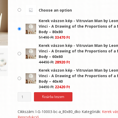
-
Choose an option
33470 Ft
Kerek vászon kép - Vitruvian Man by Leo
Vinci - A Drawing of the Proportions of a
Body – 80x80
Original
Current
51490
Ft
33470
Ft
price
price
Kerek vászon kép - Vitruvian Man by Leo
was:
is:
Vinci - A Drawing of the Proportions of a
51490 Ft.
33470 Ft.
Body – 60x60
Original
Current
44490
Ft
28920
Ft
price
price
Kerek vászon kép - Vitruvian Man by Leo
was:
is:
Vinci - A Drawing of the Proportions of a
44490 Ft.
28920 Ft.
Body – 40x40
Original
Current
34490
Ft
22420
Ft
price
price
Kerek
Kosárba teszem
was:
is:
vászon
34490 Ft.
22420 Ft.
kép
Cikkszám:
l-G-10003-bc-a_80x80_dko
Kategóriák:
Kerek vá
-
Reprodukció