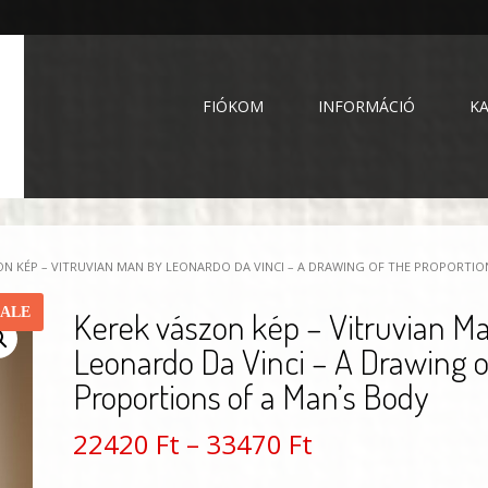
FIÓKOM
INFORMÁCIÓ
K
ON KÉP – VITRUVIAN MAN BY LEONARDO DA VINCI – A DRAWING OF THE PROPORTIO
SALE
Kerek vászon kép – Vitruvian M
Leonardo Da Vinci – A Drawing o
Proportions of a Man’s Body
Ártartomány:
22420
Ft
–
33470
Ft
22420 Ft