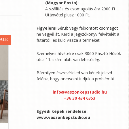
(Magyar Posta):
A szállítás és csomagolás ára 2900 Ft.
Utánvétel plusz 1000 Ft.
Figyelem!
Sérült vagy felbontott csomagot
ne vegyél át. Kérd a jegyzőkönyv felvételét a
futártól, és küld vissza a terméket.
SALE
Személyes átvételre csak 3060 Pásztó Hősök
utca 11. szám alatt van lehetőség.
Bármilyen észrevételed van kérlek jelezd
felénk, hogy orvosolni tudjuk a problémát.
info@vaszonkepstudio.hu
+36 30 434 6353
Egyedi képek rendelése:
www.vaszonkepstudio.eu