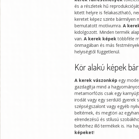
és a részletek hű reprodukciój
kitett helyre is felakasztható, 
keretet képez szinte bármilyen
bemutatott motívumra.
A kere
kidolgozott. Minden termék alap
van.
A kerek képek
többféle m
önmagában és más festmények tár
helyiségtől függetlenül.
Kör alakú képek bár
A kerek vászonkép
egy modern
gazdagítja mind a hagyományos
metamorfózis csak egy karnyújtá
irodát vagy egy serdülő gyerek 
szépségszalont vagy egyéb nyilv
beltérnek, és megtöri az egyhan
elrendezésű és stílusú szobákhoz
beltérhez illő termékek is. Ha
képeket
!