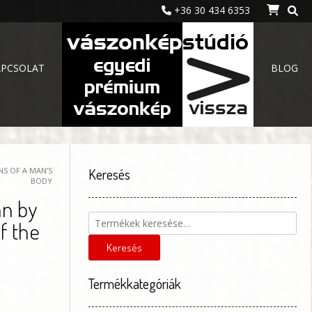
+36 30 434 6353
APCSOLAT
BLOG
NS OF A MAN’S
Keresés
BODY
an by
Keresés
f the
a
következőre:
Keresés
Termékkategóriák