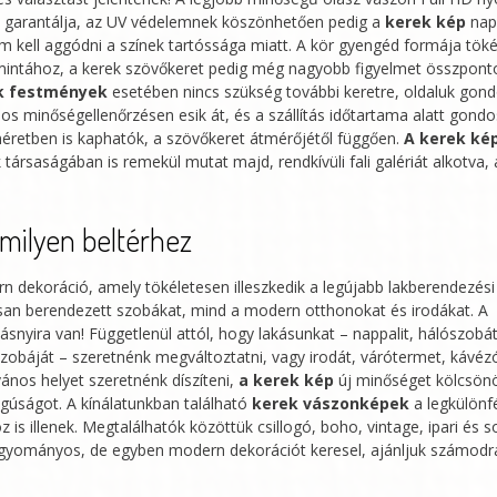
mennyiség
át garantálja, az UV védelemnek köszönhetően pedig a
kerek kép
nap
nem kell aggódni a színek tartóssága miatt. A kör gyengéd formája tök
 mintához, a kerek szövőkeret pedig még nagyobb figyelmet összponto
k festmények
esetében nincs szükség további keretre, oldaluk gon
os minőségellenőrzésen esik át, és a szállítás időtartama alatt gond
éretben is kaphatók, a szövőkeret átmérőjétől függően.
A kerek ké
saságában is remekül mutat majd, rendkívüli fali galériát alkotva, 
milyen beltérhez
 dekoráció, amely tökéletesen illeszkedik a legújabb lakberendezési
an berendezett szobákat, mind a modern otthonokat és irodákat. A
snyira van! Függetlenül attól, hogy lakásunkat – nappalit, hálószobát
szobáját – szeretnénk megváltoztatni, vagy irodát, várótermet, kávéz
ános helyet szeretnénk díszíteni,
a kerek kép
új minőséget kölcsön
gúságot. A kínálatunkban található
kerek vászonképek
a legkülönf
 is illenek. Megtalálhatók közöttük csillogó, boho, vintage, ipari és 
 hagyományos, de egyben modern dekorációt keresel, ajánljuk számod