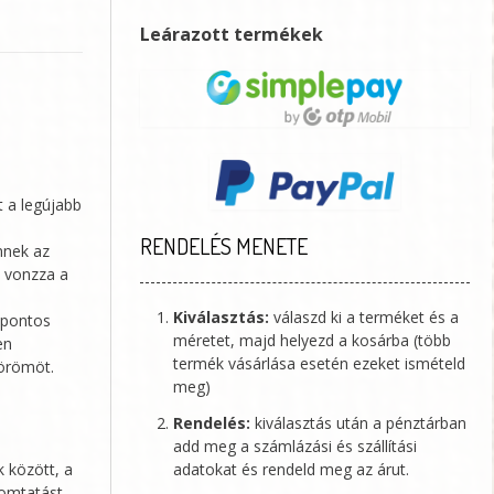
Leárazott termékek
t a legújabb
RENDELÉS MENETE
nnek az
a vonzza a
Kiválasztás:
válaszd ki a terméket és a
a pontos
méretet, majd helyezd a kosárba (több
en
termék vásárlása esetén ezeket ismételd
 örömöt.
meg)
Rendelés:
kiválasztás után a pénztárban
add meg a számlázási és szállítási
 között, a
adatokat és rendeld meg az árut.
yomtatást