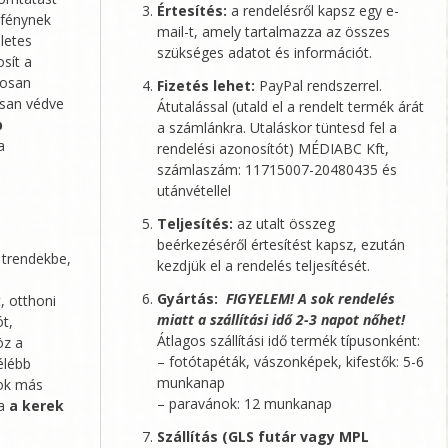
Értesítés:
a rendelésről kapsz egy e-
fénynek
mail-t, amely tartalmazza az összes
életes
szükséges adatot és információt.
sít a
dosan
Fizetés lehet:
PayPal rendszerrel.
osan védve
Átutalással (utald el a rendelt termék árát
p
a számlánkra. Utaláskor tüntesd fel a
a
rendelési azonosítót)
MÉDIABC Kft
,
számlaszám: 11715007-20480435 és
utánvétellel
Teljesítés:
az utalt összeg
beérkezéséről értesítést kapsz, ezután
 trendekbe,
kezdjük el a rendelés teljesítését.
Gyártás:
FIGYELEM! A sok rendelés
, otthoni
miatt a szállítási idő 2-3 napot nőhet!
ót,
Átlagos szállítási idő termék típusonként:
öz a
– fotótapéták, vászonképek, kifestők: 5-6
élébb
munkanap
sok más
– paravánok: 12 munkanap
ra
a kerek
Szállítás (GLS futár vagy MPL