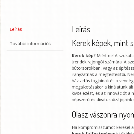
Leírás
Leírás
Kerek képek, mint s
További információk
Kerek kép
? Miért ne! A szokatl
trendek rajongói számára. A sze
bútorsorokban, vagy az építésze
irányzatnak a megtestesítői. N
háztartás tagjainak és a vendég
megalkotásakor a kínálatunk ált
kivitelezést, és az innovációt 
népszerű és divatos dizájnjain
Olasz vászonra nyom
Ha kompromisszumot keresel az
kerek falfestmények
tökélet