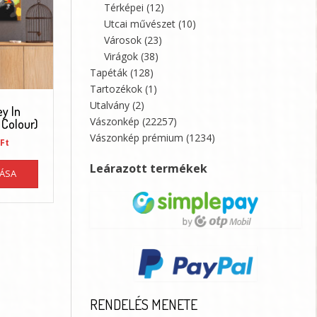
Térképei
(12)
termékoldalon
Utcai művészet
(10)
választhatók
ki
Városok
(23)
Virágok
(38)
Tapéták
(128)
Tartozékok
(1)
Utalvány
(2)
y In
Vászonkép
(22257)
 Colour)
Vászonkép prémium
(1234)
al
Current
Ft
price
Ennek
is:
Leárazott termékek
TÁSA
a
Ft.
23070 Ft.
terméknek
több
variációja
van.
A
változatok
a
termékoldalon
RENDELÉS MENETE
választhatók