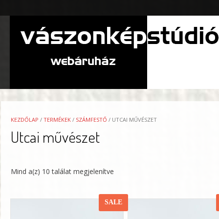
Skip
to
content
KEZDŐLAP
/
TERMÉKEK
/
SZÁMFESTŐ
/ UTCAI MŰVÉSZET
Utcai művészet
Mind a(z) 10 találat megjelenítve
SALE