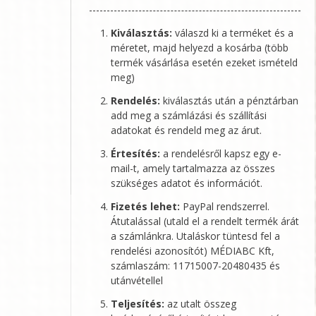
ki
Kiválasztás:
válaszd ki a terméket és a
méretet, majd helyezd a kosárba (több
termék vásárlása esetén ezeket ismételd
meg)
Rendelés:
kiválasztás után a pénztárban
add meg a számlázási és szállítási
adatokat és rendeld meg az árut.
Értesítés:
a rendelésről kapsz egy e-
mail-t, amely tartalmazza az összes
szükséges adatot és információt.
Fizetés lehet:
PayPal rendszerrel.
Átutalással (utald el a rendelt termék árát
a számlánkra. Utaláskor tüntesd fel a
rendelési azonosítót)
MÉDIABC Kft
,
számlaszám: 11715007-20480435 és
utánvétellel
Teljesítés:
az utalt összeg