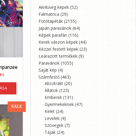
Akrilüveg képek
(52)
Falmatrica
(29)
Fotótapéták
(2155)
Japán paravánok
(64)
Képek parafán
(116)
Kerek vászon képek
(44)
Kézzel festett képek
(23)
Leárazott termékek
(9)
Paravánok
(1055)
impanzee
Saját kép
(4)
al
Current
Ft
Számfestő
(463)
price
Ennek
Absztrakt
(20)
is:
TÁSA
a
Állatok
(123)
Ft.
23070 Ft.
terméknek
Emberek
(131)
több
Gyermekeknek
(47)
SALE
variációja
Kelet
(24)
van.
Levelek
(4)
A
Szövegek
(7)
változatok
Tájak
(24)
a