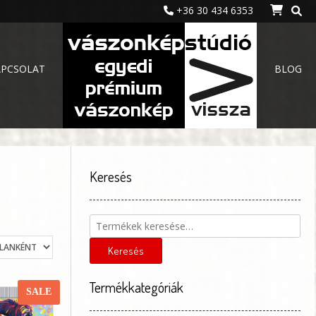
+36 30 434 6353
APCSOLAT
BLOG
Keresés
Keresés
a
következőre:
Keresés
Termékkategóriák
SALE