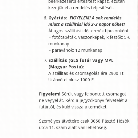
beérkezéséről értesítést kapsz, ezután
kezdjük el a rendelés teljesítését.
Gyártás:
FIGYELEM! A sok rendelés
miatt a szállítási idő 2-3 napot nőhet!
Átlagos szállítási idő termék típusonként:
– fotótapéták, vászonképek, kifestők: 5-6
munkanap
– paravánok: 12 munkanap
Szállítás (GLS futár vagy MPL
(Magyar Posta):
A szállítás és csomagolás ára 2900 Ft.
Utánvétel plusz 1000 Ft.
Figyelem!
Sérült vagy felbontott csomagot
ne vegyél át. Kérd a jegyzőkönyv felvételét a
futártól, és küld vissza a terméket.
Személyes átvételre csak 3060 Pásztó Hősök
utca 11. szám alatt van lehetőség.