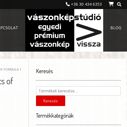
+36 30 434 6353
APCSOLAT
BLOG
OF FORMULA 1
Keresés
s of
Keresés
a
következőre:
Keresés
Termékkategóriák