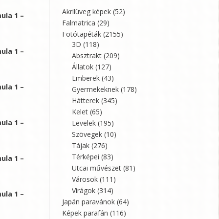
Akrilüveg képek
(52)
ula 1 –
Falmatrica
(29)
Fotótapéták
(2155)
3D
(118)
ula 1 –
Absztrakt
(209)
Állatok
(127)
Emberek
(43)
ula 1 –
Gyermekeknek
(178)
Hátterek
(345)
Kelet
(65)
ula 1 –
Levelek
(195)
Szövegek
(10)
Tájak
(276)
Térképei
(83)
ula 1 –
Utcai művészet
(81)
Városok
(111)
Virágok
(314)
ula 1 –
Japán paravánok
(64)
Képek parafán
(116)