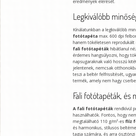
eredmények elérését.
Legkiválóbb minőség
Kínálatunkban a legkiválóbb mi
fotótapéta
max. 600 dpi felbon
hanem tökéletesen reprodukált r
fali fotótapéták
hibátlanul néz
érdemes hangsúlyozni, hogy tök
napsugaraknak való hosszú kité
jelentenek, nemcsak otthonokba.
teszi a beltér felfrissítését, ug
termék, amely nem hagy cserbe
Fali fotótapéták, és
A fali fotótapéták
rendkívül p
használhatók. Fontos, hogy nem
megtalálható 110 g/m²-es
flíz
és harmonikus, stílusos beltérne
tagja számára, és arra ösztönzi 