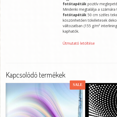
fotótapéták
pozitív meglepeté
Mindenki megtalálja a számára 
fotótapéták
50 cm széles teke
köszönhetően tökéletesek deko
változatban (155 g/m² interlini
kaphatók.
Útmutató letöltése
Kapcsolódó termékek
SALE