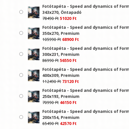
price
price
Fotótapéta - Speed and dynamics of Form
was:
is:
343x270, Öntapadó
72990 Ft.
47450 Ft.
Original
Current
78490
Ft
51020
Ft
price
price
Fotótapéta - Speed and dynamics of Form
was:
is:
350x270, Premium
78490 Ft.
51020 Ft.
Original
Current
105990
Ft
68900
Ft
price
price
Fotótapéta - Speed and dynamics of Form
was:
is:
300x231, Premium
105990 Ft.
68900 Ft.
Original
Current
86990
Ft
56550
Ft
price
price
Fotótapéta - Speed and dynamics of Form
was:
is:
400x309, Premium
86990 Ft.
56550 Ft.
Original
Current
112490
Ft
73120
Ft
price
price
Fotótapéta - Speed and dynamics of Form
was:
is:
250x193, Premium
112490 Ft.
73120 Ft.
Original
Current
70990
Ft
46150
Ft
price
price
Fotótapéta - Speed and dynamics of Form
was:
is:
200x154, Premium
70990 Ft.
46150 Ft.
Original
Current
65490
Ft
42570
Ft