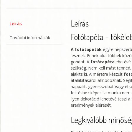
Leírás
Leírás
Fotótapéta – tökéle
További információk
A fotótapéták
egyre népszerűb
lesznek. Ennek oka többek közöt
gondot. A
fotótapéta
lehetővé 
szükség. Nem kell mást tenned, 
alakíts ki. A méretre készült
fot
átalakításáról álmodoznak. Segí
nappalit, gyerekszobát vagy étk
festéshez képest a munka nem ve
ilyen dekoráció lehetővé teszi a 
eredmények elérését.
Legkiválóbb minőség