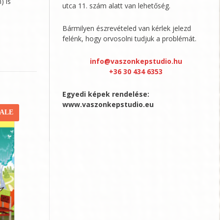
) is
utca 11. szám alatt van lehetőség.
Bármilyen észrevételed van kérlek jelezd
felénk, hogy orvosolni tudjuk a problémát.
info@vaszonkepstudio.hu
+36 30 434 6353
Egyedi képek rendelése:
www.vaszonkepstudio.eu
SALE