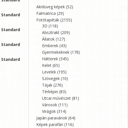
Akrilüveg képek
(52)
Falmatrica
(29)
, Standard
Fotótapéták
(2155)
3D
(118)
, Standard
Absztrakt
(209)
Állatok
(127)
, Standard
Emberek
(43)
Gyermekeknek
(178)
Hátterek
(345)
, Standard
Kelet
(65)
Levelek
(195)
,
Szövegek
(10)
Tájak
(276)
Térképei
(83)
,
Utcai művészet
(81)
Városok
(111)
Virágok
(314)
,
Japán paravánok
(64)
Képek parafán
(116)