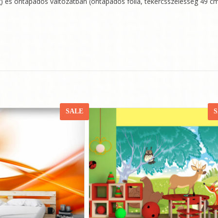
ng) és öntapadós változatban (öntapadós fólia, tekercsszélesség 49 cm
SALE