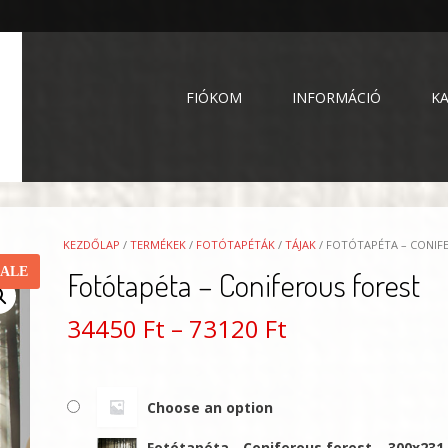
FIÓKOM
INFORMÁCIÓ
K
KEZDŐLAP
/
TERMÉKEK
/
FOTÓTAPÉTÁK
/
TÁJAK
/ FOTÓTAPÉTA – CONIF
SALE
Fotótapéta – Coniferous forest
Ártartomány:
34450
Ft
–
73120
Ft
34450 Ft
-
Choose an option
73120 Ft
Fotótapéta - Coniferous forest – 300x231