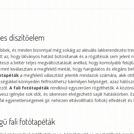
mennyiség
tes díszítőelem
bek, és minden bizonnyal még sokáig az aktuális lakberendezési tre
t az, hogy látványos hatást biztosítanak és a rögzítésük sem jelent 
teszi a beltér teljes megváltoztatását anélkül, hogy komolyabb felújí
mint kiválasztani a megfelelő mintát, hogy hangulatos és elegáns bel
ótapéták
a megfelelő választást jelentik mindazok számára, akik ot
tségükkel könnyedén felfrissíthetsz bármilyen helyiséget, azaz hálósz
ezőt.
A fali fotótapéták
rendkívül egyszerűen rögzíthetők. A közön
sz igénybe sok időt, és sikeresen elvégezhető saját hatáskörben. Ez
fal egyenetlenségeinek (pl. nehezen eltávolítható foltok) elfedését és 
ű fali fotótapéták