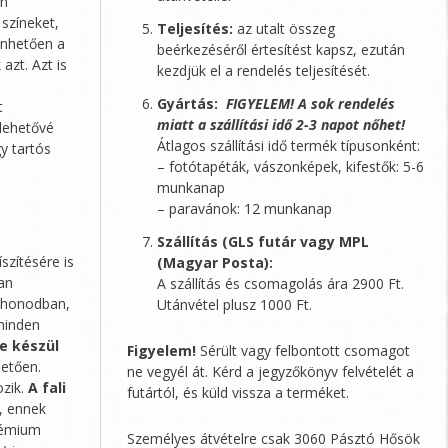
en
 színeket,
Teljesítés:
az utalt összeg
önhetően a
beérkezéséről értesítést kapsz, ezután
 azt. Azt is
kezdjük el a rendelés teljesítését.
Gyártás:
FIGYELEM! A sok rendelés
t
miatt a szállítási idő 2-3 napot nőhet!
 lehetővé
Átlagos szállítási idő termék típusonként:
y tartós
– fotótapéták, vászonképek, kifestők: 5-6
munkanap
– paravánok: 12 munkanap
Szállítás (GLS futár vagy MPL
szítésére is
(Magyar Posta):
an
A szállítás és csomagolás ára 2900 Ft.
tthonodban,
Utánvétel plusz 1000 Ft.
 minden
e készül
Figyelem!
Sérült vagy felbontott csomagot
hetően.
ne vegyél át. Kérd a jegyzőkönyv felvételét a
ozik.
A fali
futártól, és küld vissza a terméket.
, ennek
rémium
Személyes átvételre csak 3060 Pásztó Hősök