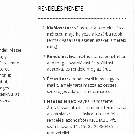
RENDELÉS MENETE
Kiválasztás:
válaszd ki a terméket és a
méretet, majd helyezd a kosárba (több
termék vásárlása esetén ezeket ismételd
meg)
ndek részei
Rendelés:
kiválasztás után a pénztárban
nagy
add meg a számlázási és szállítási
tásra lenne
adatokat és rendeld meg az árut.
teret
thonuk
Értesítés:
a rendelésről kapsz egy e-
obát,
mail-t, amely tartalmazza az összes
séges
szükséges adatot és információt.
enkívül az
kiváló
Fizetés lehet:
PayPal rendszerrel.
Átutalással (utald el a rendelt termék árát
a számlánkra. Utaláskor tüntesd fel a
rendelési azonosítót)
MÉDIABC Kft
,
számlaszám: 11715007-20480435 és
utánvétellel