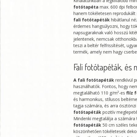
Kínálatunkban a legkiválóbb mi
fotótapéta
max. 600 dpi felbon
hanem tökéletesen reprodukált r
fali fotótapéták
hibátlanul néz
érdemes hangsúlyozni, hogy tök
napsugaraknak való hosszú kité
jelentenek, nemcsak otthonokba.
teszi a beltér felfrissítését, ug
termék, amely nem hagy cserbe
Fali fotótapéták, és
A fali fotótapéták
rendkívül p
használhatók. Fontos, hogy nem
megtalálható 110 g/m²-es
flíz
és harmonikus, stílusos beltérne
tagja számára, és arra ösztönzi 
fotótapéták
pozitív meglepeté
Mindenki megtalálja a számára 
fotótapéták
50 cm széles teke
köszönhetően tökéletesek deko