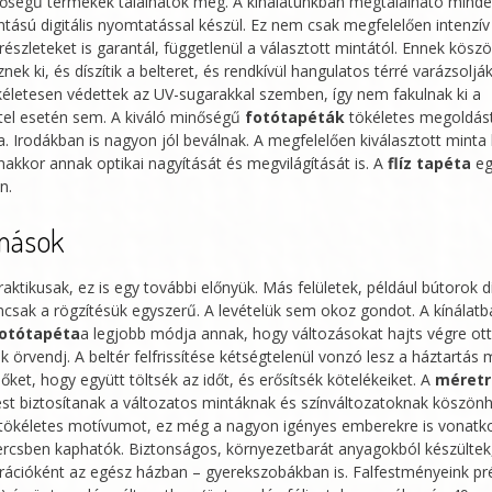
nőségű termékek találhatók meg. A kínálatunkban megtalálható mind
tású digitális nyomtatással készül. Ez nem csak megfelelően intenzív
észleteket is garantál, függetlenül a választott mintától. Ennek kösz
nek ki, és díszítik a belteret, és rendkívül hangulatos térré varázsolják
életesen védettek az UV-sugarakkal szemben, így nem fakulnak ki a
tel esetén sem. A kiváló minőségű
fotótapéták
tökéletes megoldás
 Irodákban is nagyon jól beválnak. A megfelelően kiválasztott minta
yanakkor annak optikai nagyítását és megvilágítását is. A
flíz tapéta
eg
n.
 mások
raktikusak, ez is egy további előnyük. Más felületek, például bútorok dí
csak a rögzítésük egyszerű. A levételük sem okoz gondot. A kínálatb
 fotótapéta
a legjobb módja annak, hogy változásokat hajts végre o
k örvendj. A beltér felfrissítése kétségtelenül vonzó lesz a háztartás
őket, hogy együtt töltsék az időt, és erősítsék kötelékeiket. A
méretr
st biztosítanak a változatos mintáknak és színváltozatoknak köszön
tökéletes motívumot, ez még a nagyon igényes emberekre is vonatk
rcsben kaphatók. Biztonságos, környezetbarát anyagokból készültek
rációként az egész házban – gyerekszobákban is. Falfestményeink p