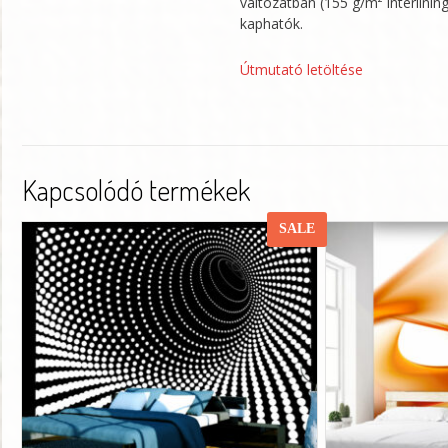
változatban (155 g/m² interlini
kaphatók.
Útmutató letöltése
Kapcsolódó termékek
SALE