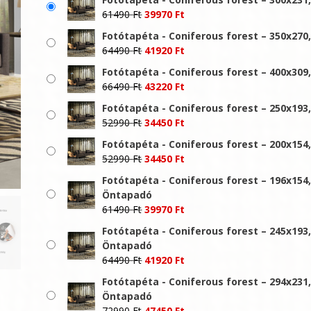
Original
Current
61490
Ft
39970
Ft
price
price
Fotótapéta - Coniferous forest – 350x270
was:
is:
Original
Current
64490
Ft
41920
Ft
61490 Ft.
39970 Ft.
price
price
Fotótapéta - Coniferous forest – 400x309
was:
is:
Original
Current
66490
Ft
43220
Ft
64490 Ft.
41920 Ft.
price
price
Fotótapéta - Coniferous forest – 250x193
was:
is:
Original
Current
52990
Ft
34450
Ft
66490 Ft.
43220 Ft.
price
price
Fotótapéta - Coniferous forest – 200x154
was:
is:
Original
Current
52990
Ft
34450
Ft
52990 Ft.
34450 Ft.
price
price
Fotótapéta - Coniferous forest – 196x154
was:
is:
Öntapadó
52990 Ft.
34450 Ft.
Original
Current
61490
Ft
39970
Ft
price
price
Fotótapéta - Coniferous forest – 245x193
was:
is:
Öntapadó
61490 Ft.
39970 Ft.
Original
Current
64490
Ft
41920
Ft
price
price
Fotótapéta - Coniferous forest – 294x231
was:
is:
Öntapadó
64490 Ft.
41920 Ft.
Original
Current
72990
Ft
47450
Ft