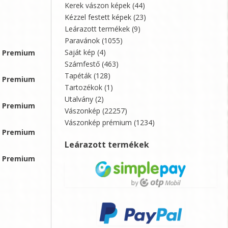
Kerek vászon képek
(44)
,
Kézzel festett képek
(23)
Leárazott termékek
(9)
Paravánok
(1055)
Saját kép
(4)
0, Premium
Számfestő
(463)
Tapéták
(128)
1, Premium
Tartozékok
(1)
Utalvány
(2)
9, Premium
Vászonkép
(22257)
Vászonkép prémium
(1234)
3, Premium
Leárazott termékek
4, Premium