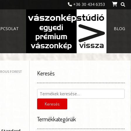
+36 30 434 6353
APCSOLAT
BLOG
EROUS FOREST
Keresés
Keresés
a
következőre:
Keresés
Termékkategóriák
, Standard