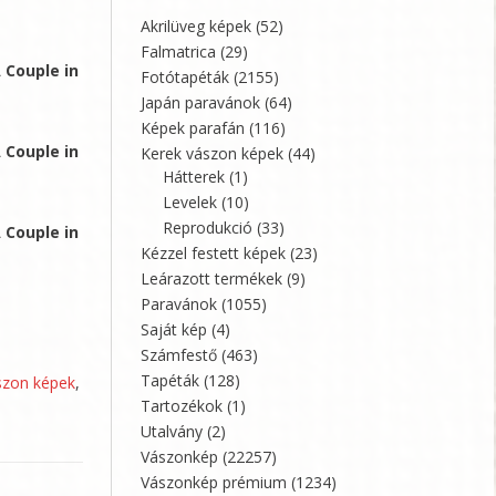
Akrilüveg képek
(52)
Falmatrica
(29)
 Couple in
Fotótapéták
(2155)
Japán paravánok
(64)
Képek parafán
(116)
 Couple in
Kerek vászon képek
(44)
Hátterek
(1)
Levelek
(10)
Reprodukció
(33)
 Couple in
Kézzel festett képek
(23)
Leárazott termékek
(9)
Paravánok
(1055)
Saját kép
(4)
Számfestő
(463)
Tapéták
(128)
szon képek
,
Tartozékok
(1)
Utalvány
(2)
Vászonkép
(22257)
Vászonkép prémium
(1234)