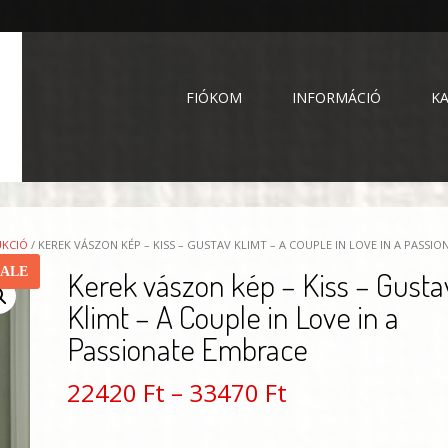
FIÓKOM
INFORMÁCIÓ
K
KCIÓ
/ KEREK VÁSZON KÉP – KISS – GUSTAV KLIMT – A COUPLE IN LOVE IN A PASSI
SALE
Kerek vászon kép – Kiss – Gusta
Klimt – A Couple in Love in a
Passionate Embrace
Ártartomány:
22420
Ft
–
33470
Ft
22420 Ft