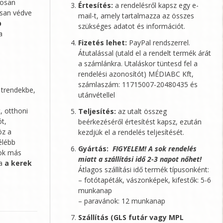
dosan
Értesítés:
a rendelésről kapsz egy e-
osan védve
mail-t, amely tartalmazza az összes
p
szükséges adatot és információt.
a
Fizetés lehet:
PayPal rendszerrel.
Átutalással (utald el a rendelt termék árát
a számlánkra. Utaláskor tüntesd fel a
rendelési azonosítót)
MÉDIABC Kft
,
számlaszám: 11715007-20480435 és
 trendekbe,
utánvétellel
, otthoni
Teljesítés:
az utalt összeg
ót,
beérkezéséről értesítést kapsz, ezután
öz a
kezdjük el a rendelés teljesítését.
élébb
Gyártás:
FIGYELEM! A sok rendelés
sok más
miatt a szállítási idő 2-3 napot nőhet!
ra
a kerek
Átlagos szállítási idő termék típusonként:
– fotótapéták, vászonképek, kifestők: 5-6
munkanap
– paravánok: 12 munkanap
Szállítás (GLS futár vagy MPL