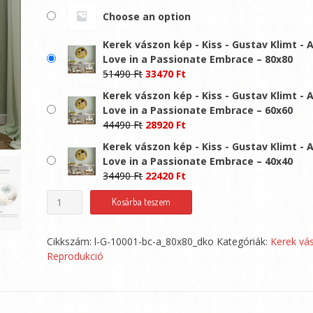
-
Choose an option
33470 Ft
Kerek vászon kép - Kiss - Gustav Klimt - A
Love in a Passionate Embrace – 80x80
Original
Current
51490
Ft
33470
Ft
price
price
Kerek vászon kép - Kiss - Gustav Klimt - A
was:
is:
Love in a Passionate Embrace – 60x60
51490 Ft.
33470 Ft.
Original
Current
44490
Ft
28920
Ft
price
price
Kerek vászon kép - Kiss - Gustav Klimt - A
was:
is:
Love in a Passionate Embrace – 40x40
44490 Ft.
28920 Ft.
Original
Current
34490
Ft
22420
Ft
price
price
Kerek
Kosárba teszem
was:
is:
vászon
34490 Ft.
22420 Ft.
kép
Cikkszám:
l-G-10001-bc-a_80x80_dko
Kategóriák:
Kerek vá
-
Reprodukció
Kiss
-
Gustav