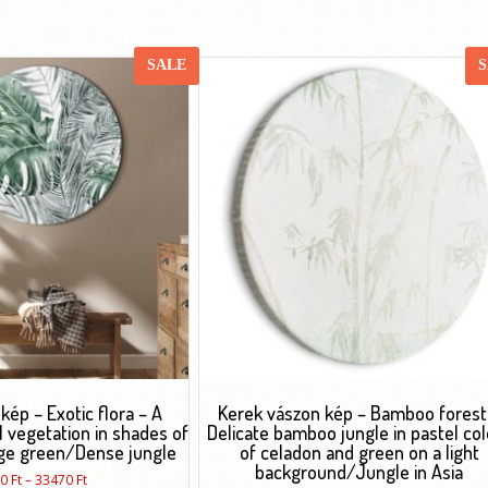
SALE
kép – Exotic flora – A
Kerek vászon kép – Bamboo forest
al vegetation in shades of
Delicate bamboo jungle in pastel co
ge green/Dense jungle
of celadon and green on a light
background/Jungle in Asia
Ártartomány:
20
Ft
–
33470
Ft