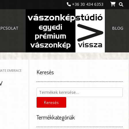
+36 30 434 6353
APCSOLAT
BLOG
ONATE EMBRACE
Keresés
v
Keresés
a
következőre:
Keresés
Termékkategóriák