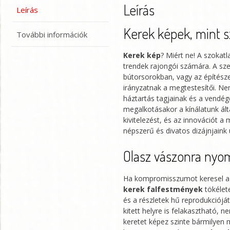
Leírás
Leírás
Kerek képek, mint s
További információk
Kerek kép
? Miért ne! A szokatl
trendek rajongói számára. A sze
bútorsorokban, vagy az építésze
irányzatnak a megtestesítői. N
háztartás tagjainak és a vendég
megalkotásakor a kínálatunk ált
kivitelezést, és az innovációt 
népszerű és divatos dizájnjain
Olasz vászonra nyom
Ha kompromisszumot keresel az
kerek falfestmények
tökélet
és a részletek hű reprodukciój
kitett helyre is felakasztható, 
keretet képez szinte bármilyen