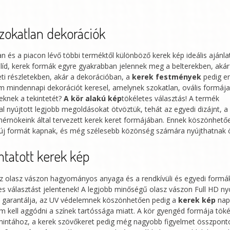
Klimt
-
zokatlan dekorációk
A
Couple
an és a piacon lévő többi terméktől különböző kerek kép ideális ajánla
líd, kerek formák egyre gyakrabban jelennek meg a belterekben, akár
in
ti részletekben, akár a dekorációban, a
kerek festmények
pedig e
Love
em mindennapi dekorációt keresel, amelynek szokatlan, ovális formáj
in
eknek a tekintetét?
A kör alakú kép
tökéletes választás! A termék
a
al nyújtott legjobb megoldásokat ötvöztük, tehát az egyedi dizájnt, 
a mérnökeink által tervezett kerek keret formájában. Ennek köszönhető
Passionate
k új formát kapnak, és még szélesebb közönség számára nyújthatnak
Embrace
mennyiség
tatott kerek kép
 olasz vászon hagyományos anyaga és a rendkívüli és egyedi formák
es választást jelentenek! A legjobb minőségű olasz vászon Full HD n
át garantálja, az UV védelemnek köszönhetően pedig a
kerek kép
nap
nem kell aggódni a színek tartóssága miatt. A kör gyengéd formája tök
 mintához, a kerek szövőkeret pedig még nagyobb figyelmet összponto