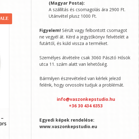
(Magyar Posta):
A szállítás és csomagolás ára 2900 Ft.
Utánvétel plusz 1000 Ft.
SALE
Figyelem!
Sérült vagy felbontott csomagot
ne vegyél át. Kérd a jegyzőkönyv felvételét a
futártól, és küld vissza a terméket.
Személyes átvételre csak 3060 Pásztó Hősök
utca 11. szám alatt van lehetőség.
Bármilyen észrevételed van kérlek jelezd
felénk, hogy orvosolni tudjuk a problémát.
info@vaszonkepstudio.hu
+36 30 434 6353
 –
Egyedi képek rendelése:
lors
www.vaszonkepstudio.eu