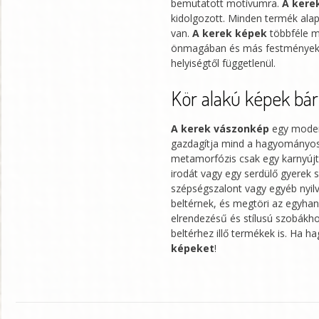
bemutatott motívumra.
A kere
kidolgozott. Minden termék alap
van.
A kerek képek
többféle m
önmagában és más festmények tár
helyiségtől függetlenül.
Kör alakú képek bár
A kerek vászonkép
egy modern
gazdagítja mind a hagyományos
metamorfózis csak egy karnyújtá
irodát vagy egy serdülő gyerek 
szépségszalont vagy egyéb nyilv
beltérnek, és megtöri az egyhan
elrendezésű és stílusú szobákhoz
beltérhez illő termékek is. Ha
képeket
!