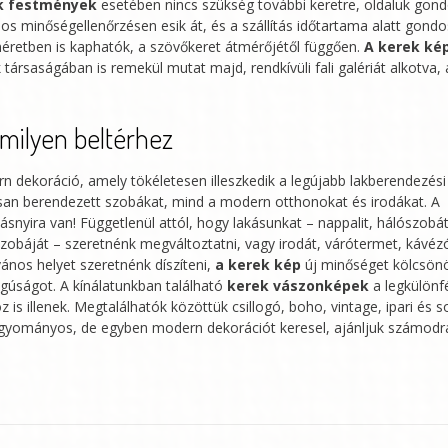
k festmények
esetében nincs szükség további keretre, oldaluk gon
os minőségellenőrzésen esik át, és a szállítás időtartama alatt gond
éretben is kaphatók, a szövőkeret átmérőjétől függően.
A kerek ké
saságában is remekül mutat majd, rendkívüli fali galériát alkotva, 
milyen beltérhez
 dekoráció, amely tökéletesen illeszkedik a legújabb lakberendezési
an berendezett szobákat, mind a modern otthonokat és irodákat. A
snyira van! Függetlenül attól, hogy lakásunkat – nappalit, hálószobát
szobáját – szeretnénk megváltoztatni, vagy irodát, várótermet, kávéz
ános helyet szeretnénk díszíteni,
a kerek kép
új minőséget kölcsön
gúságot. A kínálatunkban található
kerek vászonképek
a legkülönf
 is illenek. Megtalálhatók közöttük csillogó, boho, vintage, ipari és 
 hagyományos, de egyben modern dekorációt keresel, ajánljuk számod