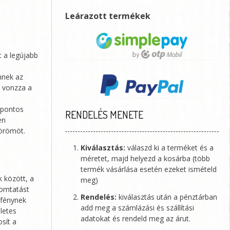
Leárazott termékek
t a legújabb
nnek az
a vonzza a
a pontos
RENDELÉS MENETE
en
 örömöt.
Kiválasztás:
válaszd ki a terméket és a
méretet, majd helyezd a kosárba (több
termék vásárlása esetén ezeket ismételd
 között, a
meg)
yomtatást
Rendelés:
kiválasztás után a pénztárban
fénynek
add meg a számlázási és szállítási
életes
adatokat és rendeld meg az árut.
sít a