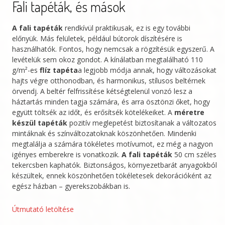
Fali tapéták, és mások
A fali tapéták
rendkívül praktikusak, ez is egy további
előnyük. Más felületek, például bútorok díszítésére is
használhatók. Fontos, hogy nemcsak a rögzítésük egyszerű. A
levételük sem okoz gondot. A kínálatban megtalálható 110
g/m²-es
flíz tapéta
a legjobb módja annak, hogy változásokat
hajts végre otthonodban, és harmonikus, stílusos beltérnek
örvendj. A beltér felfrissítése kétségtelenül vonzó lesz a
háztartás minden tagja számára, és arra ösztönzi őket, hogy
együtt töltsék az időt, és erősítsék kötelékeiket. A
méretre
készül tapéták
pozitív meglepetést biztosítanak a változatos
mintáknak és színváltozatoknak köszönhetően. Mindenki
megtalálja a számára tökéletes motívumot, ez még a nagyon
igényes emberekre is vonatkozik.
A fali tapéták
50 cm széles
tekercsben kaphatók. Biztonságos, környezetbarát anyagokból
készültek, ennek köszönhetően tökéletesek dekorációként az
egész házban – gyerekszobákban is.
Útmutató letöltése