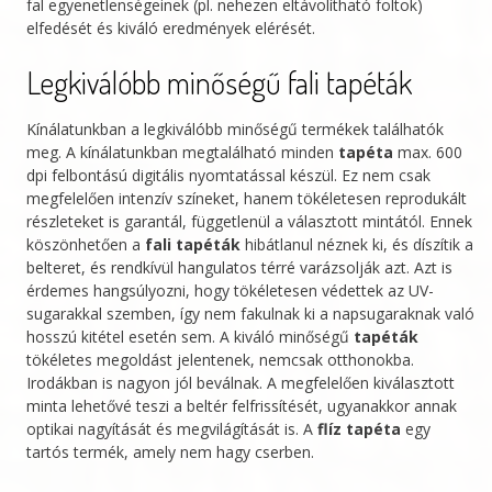
fal egyenetlenségeinek (pl. nehezen eltávolítható foltok)
elfedését és kiváló eredmények elérését.
Legkiválóbb minőségű fali tapéták
Kínálatunkban a legkiválóbb minőségű termékek találhatók
meg. A kínálatunkban megtalálható minden
tapéta
max. 600
dpi felbontású digitális nyomtatással készül. Ez nem csak
megfelelően intenzív színeket, hanem tökéletesen reprodukált
részleteket is garantál, függetlenül a választott mintától. Ennek
köszönhetően a
fali tapéták
hibátlanul néznek ki, és díszítik a
belteret, és rendkívül hangulatos térré varázsolják azt. Azt is
érdemes hangsúlyozni, hogy tökéletesen védettek az UV-
sugarakkal szemben, így nem fakulnak ki a napsugaraknak való
hosszú kitétel esetén sem. A kiváló minőségű
tapéták
tökéletes megoldást jelentenek, nemcsak otthonokba.
Irodákban is nagyon jól beválnak. A megfelelően kiválasztott
minta lehetővé teszi a beltér felfrissítését, ugyanakkor annak
optikai nagyítását és megvilágítását is. A
flíz tapéta
egy
tartós termék, amely nem hagy cserben.