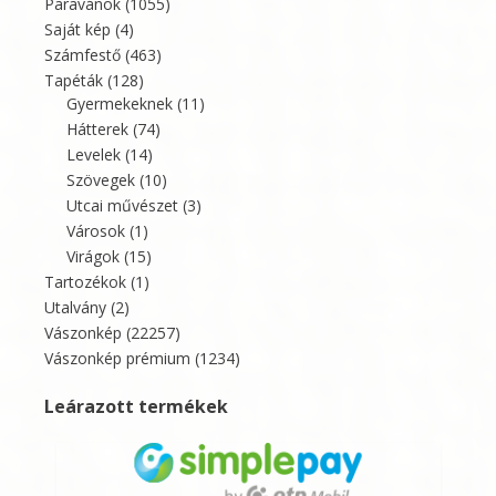
Paravánok
(1055)
Saját kép
(4)
Számfestő
(463)
Tapéták
(128)
Gyermekeknek
(11)
Hátterek
(74)
Levelek
(14)
Szövegek
(10)
Utcai művészet
(3)
Városok
(1)
Virágok
(15)
Tartozékok
(1)
Utalvány
(2)
Vászonkép
(22257)
Vászonkép prémium
(1234)
Leárazott termékek