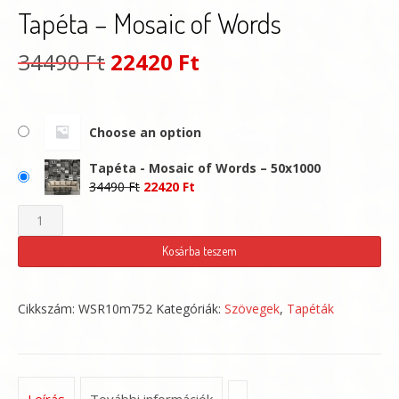
Tapéta – Mosaic of Words
Original
Current
34490
Ft
22420
Ft
price
price
was:
is:
Choose an option
34490 Ft.
22420 Ft.
Tapéta - Mosaic of Words – 50x1000
Original
Current
34490
Ft
22420
Ft
price
price
Tapéta
was:
is:
-
34490 Ft.
22420 Ft.
Kosárba teszem
Mosaic
of
Cikkszám:
WSR10m752
Kategóriák:
Szövegek
,
Tapéták
Words
mennyiség
Leírás
További információk