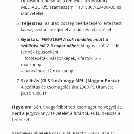
Utaláskor tüntesd fel a rendelési azonosítót)
MÉDIABC Kft
, számlaszám: 11715007-20480435 és
utánvétellel
Teljesítés:
az utalt összeg beérkezéséről értesítést
kapsz, ezután kezdjük el a rendelés teljesítését.
Gyártás:
FIGYELEM! A sok rendelés miatt a
szállítási idő 2-3 napot nőhet!
Átlagos szállítási idő
termék típusonként:
– fotótapéták, vászonképek, kifestők: 5-6
munkanap
– paravánok: 12 munkanap
Szállítás (GLS futár vagy MPL (Magyar Posta):
A szállítás és csomagolás ára 2900 Ft. Utánvétel
plusz 1000 Ft.
Figyelem!
Sérült vagy felbontott csomagot ne vegyél át.
Kérd a jegyzőkönyv felvételét a futártól, és küld vissza a
terméket.
Személyes átvételre csak 3060 Pásztó Hősök utca 11.