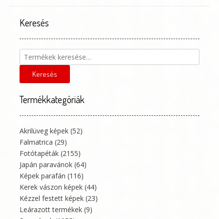
változatok
a
Keresés
termékoldalon
választhatók
ki
Keresés
a
következőre:
Keresés
Termékkategóriák
Akrilüveg képek
(52)
Falmatrica
(29)
Fotótapéták
(2155)
Japán paravánok
(64)
Képek parafán
(116)
Kerek vászon képek
(44)
Kézzel festett képek
(23)
Leárazott termékek
(9)