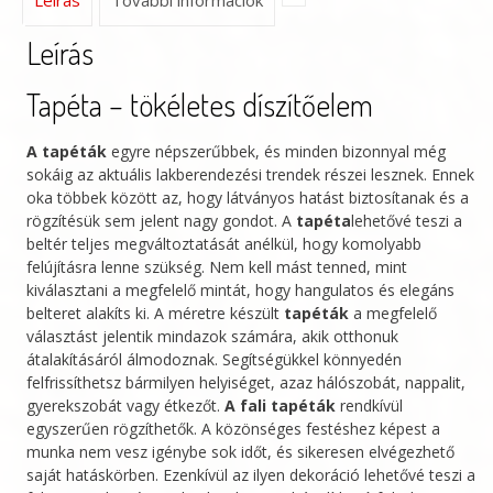
Leírás
Tapéta – tökéletes díszítőelem
A tapéták
egyre népszerűbbek, és minden bizonnyal még
sokáig az aktuális lakberendezési trendek részei lesznek. Ennek
oka többek között az, hogy látványos hatást biztosítanak és a
rögzítésük sem jelent nagy gondot. A
tapéta
lehetővé teszi a
beltér teljes megváltoztatását anélkül, hogy komolyabb
felújításra lenne szükség. Nem kell mást tenned, mint
kiválasztani a megfelelő mintát, hogy hangulatos és elegáns
belteret alakíts ki. A méretre készült
tapéták
a megfelelő
választást jelentik mindazok számára, akik otthonuk
átalakításáról álmodoznak. Segítségükkel könnyedén
felfrissíthetsz bármilyen helyiséget, azaz hálószobát, nappalit,
gyerekszobát vagy étkezőt.
A fali tapéták
rendkívül
egyszerűen rögzíthetők. A közönséges festéshez képest a
munka nem vesz igénybe sok időt, és sikeresen elvégezhető
saját hatáskörben. Ezenkívül az ilyen dekoráció lehetővé teszi a