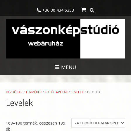
Skip
to
+36 30 434 6353
content
MENU
KEZDŐLAP
/
TERMÉKEK
/
FOTÓTAPÉTÁK
/
LEVELEK
/ 15. OLDAL
Levelek
169–180 termék, összesen 195
db