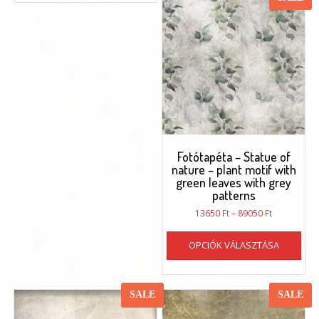
több
van.
variációja
A
van.
vál
A
a
változatok
ter
a
vál
termékoldalon
ki
választhatók
ki
Fotótapéta – Statue of
nature – plant motif with
green leaves with grey
patterns
Ártartomán
13650
Ft
–
89050
Ft
13650 Ft
Enn
-
OPCIÓK VÁLASZTÁSA
a
89050 Ft
ter
töb
vari
SALE
SALE
van.