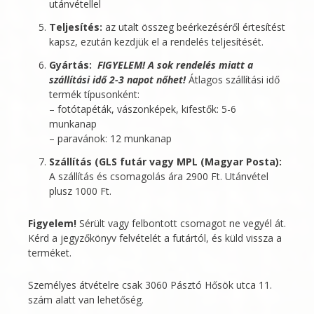
utánvétellel
Teljesítés:
az utalt összeg beérkezéséről értesítést
kapsz, ezután kezdjük el a rendelés teljesítését.
Gyártás:
FIGYELEM! A sok rendelés miatt a
szállítási idő 2-3 napot nőhet!
Átlagos szállítási idő
termék típusonként:
– fotótapéták, vászonképek, kifestők: 5-6
munkanap
– paravánok: 12 munkanap
Szállítás (GLS futár vagy MPL (Magyar Posta):
A szállítás és csomagolás ára 2900 Ft. Utánvétel
plusz 1000 Ft.
Figyelem!
Sérült vagy felbontott csomagot ne vegyél át.
Kérd a jegyzőkönyv felvételét a futártól, és küld vissza a
terméket.
Személyes átvételre csak 3060 Pásztó Hősök utca 11.
szám alatt van lehetőség.