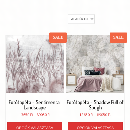
SALE
SALE
Fotótapéta – Sentimental
Fotótapéta – Shadow Full of
Landscape
Sough
Ártartomány:
Ártartomán
13650
Ft
–
89050
Ft
13650
Ft
–
89050
Ft
13650 Ft
13650 Ft
Ennek
Enn
-
-
OPCIÓK VÁLASZTÁSA
OPCIÓK VÁLASZTÁSA
a
a