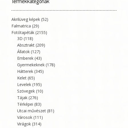
Termékkategóriák
Akrilüveg képek
(52)
Falmatrica
(29)
Fotótapéták
(2155)
3D
(118)
Absztrakt
(209)
Állatok
(127)
Emberek
(43)
Gyermekeknek
(178)
Hátterek
(345)
Kelet
(65)
Levelek
(195)
Szövegek
(10)
Tájak
(276)
Térképei
(83)
Utcai művészet
(81)
Városok
(111)
Virágok
(314)