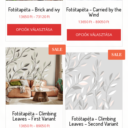
Fotótapéta – Brick and ivy
Fotótapéta – Carried by the
Wind
Ártartomány:
13650
Ft
–
73120
Ft
13650 Ft
Ártartomán
13650
Ft
–
89050
Ft
Ennek
-
13650 Ft
OPCIÓK VÁLASZTÁSA
Enn
a
73120 Ft
-
OPCIÓK VÁLASZTÁSA
a
terméknek
89050 Ft
ter
több
töb
variációja
SALE
vari
van.
SALE
van.
A
A
változatok
vál
a
a
termékoldalon
ter
választhatók
vál
ki
ki
Fotótapéta – Climbing
Leaves – First Variant
Fotótapéta – Climbing
Leaves – Second Variant
Ártartomány:
13650
Ft
–
89050
Ft