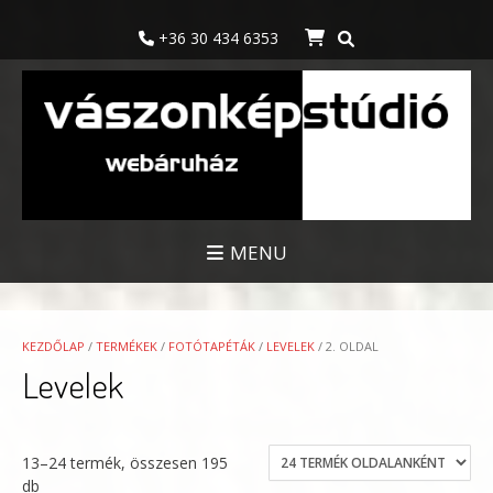
Skip
to
+36 30 434 6353
content
MENU
KEZDŐLAP
/
TERMÉKEK
/
FOTÓTAPÉTÁK
/
LEVELEK
/ 2. OLDAL
Levelek
13–24 termék, összesen 195
db