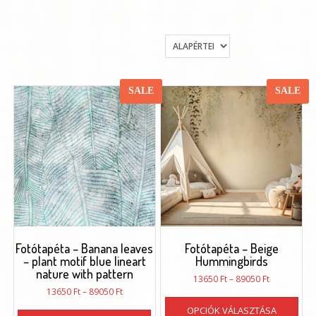
SALE
SALE
Fotótapéta – Banana leaves
Fotótapéta – Beige
– plant motif blue lineart
Hummingbirds
nature with pattern
Ártartomán
13650
Ft
–
89050
Ft
Ártartomány:
13650 Ft
13650
Ft
–
89050
Ft
Enn
13650 Ft
-
Ennek
OPCIÓK VÁLASZTÁSA
a