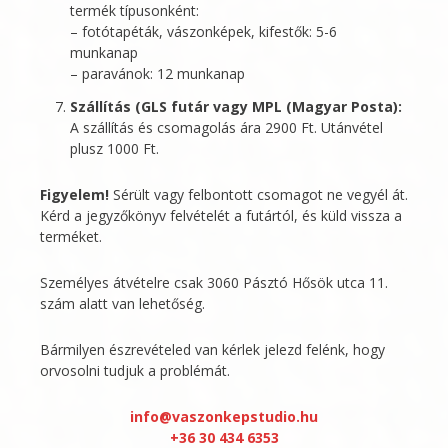
termék típusonként:
– fotótapéták, vászonképek, kifestők: 5-6
munkanap
– paravánok: 12 munkanap
Szállítás (GLS futár vagy MPL (Magyar Posta):
A szállítás és csomagolás ára 2900 Ft. Utánvétel
plusz 1000 Ft.
Figyelem!
Sérült vagy felbontott csomagot ne vegyél át.
Kérd a jegyzőkönyv felvételét a futártól, és küld vissza a
terméket.
Személyes átvételre csak 3060 Pásztó Hősök utca 11.
szám alatt van lehetőség.
Bármilyen észrevételed van kérlek jelezd felénk, hogy
orvosolni tudjuk a problémát.
info@vaszonkepstudio.hu
+36 30 434 6353