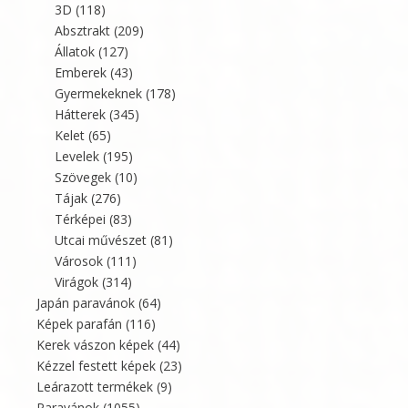
3D
(118)
Absztrakt
(209)
Állatok
(127)
Emberek
(43)
Gyermekeknek
(178)
Hátterek
(345)
Kelet
(65)
Levelek
(195)
Szövegek
(10)
Tájak
(276)
Térképei
(83)
Utcai művészet
(81)
Városok
(111)
Virágok
(314)
Japán paravánok
(64)
Képek parafán
(116)
Kerek vászon képek
(44)
Kézzel festett képek
(23)
Leárazott termékek
(9)
Paravánok
(1055)