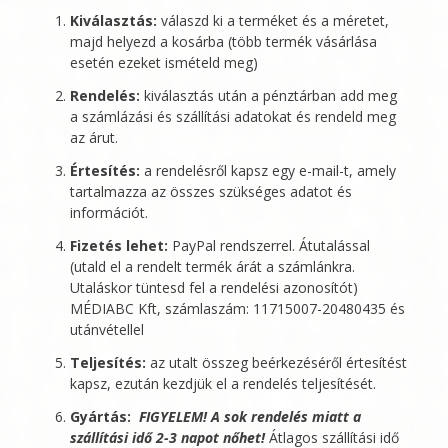
Kiválasztás:
válaszd ki a terméket és a méretet,
majd helyezd a kosárba (több termék vásárlása
esetén ezeket ismételd meg)
Rendelés:
kiválasztás után a pénztárban add meg
a számlázási és szállítási adatokat és rendeld meg
az árut.
Értesítés:
a rendelésről kapsz egy e-mail-t, amely
tartalmazza az összes szükséges adatot és
információt.
Fizetés lehet:
PayPal rendszerrel. Átutalással
(utald el a rendelt termék árát a számlánkra.
Utaláskor tüntesd fel a rendelési azonosítót)
MÉDIABC Kft
, számlaszám: 11715007-20480435 és
utánvétellel
Teljesítés:
az utalt összeg beérkezéséről értesítést
kapsz, ezután kezdjük el a rendelés teljesítését.
Gyártás:
FIGYELEM! A sok rendelés miatt a
szállítási idő 2-3 napot nőhet!
Átlagos szállítási idő