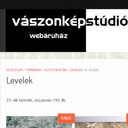
Skip
to
content
KEZDŐLAP
/
TERMÉKEK
/
FOTÓTAPÉTÁK
/
LEVELEK
/ 4. OLDAL
Levelek
37–48 termék, összesen 195 db
SALE