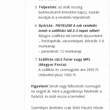
választhatók
Teljesítés:
az utalt összeg
ki
beérkezéséről értesítést kapsz, ezután
kezdjük el a rendelés teljesítését.
Gyártás:
FIGYELEM! A sok rendelés
miatt a szállítási idő 2-3 napot nőhet!
Átlagos szállítási idő termék típusonként:
– fotótapéták, vászonképek, kifestők: 5-6
munkanap
– paravánok: 12 munkanap
Szállítás (GLS futár vagy MPL
(Magyar Posta):
A szállítás és csomagolás ára 2900 Ft.
Utánvétel plusz 1000 Ft.
Figyelem!
Sérült vagy felbontott csomagot
ne vegyél át. Kérd a jegyzőkönyv felvételét a
futártól, és küld vissza a terméket.
Személyes átvételre csak 3060 Pásztó Hősök