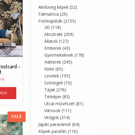
Akrilüveg képek
(52)
Falmatrica
(29)
Fotótapéták
(2155)
3D
(118)
Absztrakt
(209)
Állatok
(127)
Emberek
(43)
Gyermekeknek
(178)
Hátterek
(345)
Postcard -
Kelet
(65)
t
Levelek
(195)
Ártartomány:
0
Ft
Szövegek
(10)
13650 Ft
Ennek
Tájak
(276)
-
TÁSA
a
89050 Ft
Térképei
(83)
terméknek
Utcai művészet
(81)
több
Városok
(111)
variációja
SALE
Virágok
(314)
van.
Japán paravánok
(64)
A
Képek parafán
(116)
változatok