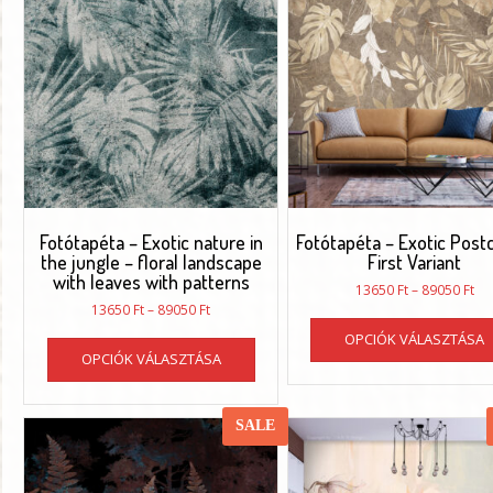
Fotótapéta – Exotic nature in
Fotótapéta – Exotic Post
the jungle – floral landscape
First Variant
with leaves with patterns
Ár
13650
Ft
–
89050
Ft
Ártartomány:
136
13650
Ft
–
89050
Ft
13650 Ft
-
Ennek
OPCIÓK VÁLASZTÁSA
-
890
OPCIÓK VÁLASZTÁSA
a
89050 Ft
terméknek
több
SALE
variációja
van.
A