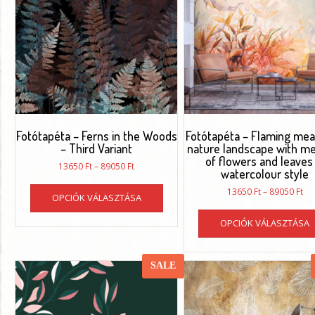
változatok
a
termékoldalon
választhatók
ki
Fotótapéta – Ferns in the Woods
Fotótapéta – Flaming me
– Third Variant
nature landscape with 
of flowers and leaves 
Ártartomány:
13650
Ft
–
89050
Ft
watercolour style
13650 Ft
Ennek
-
Ár
13650
Ft
–
89050
Ft
OPCIÓK VÁLASZTÁSA
a
89050 Ft
136
terméknek
-
OPCIÓK VÁLASZTÁSA
több
890
variációja
van.
SALE
A
változatok
a