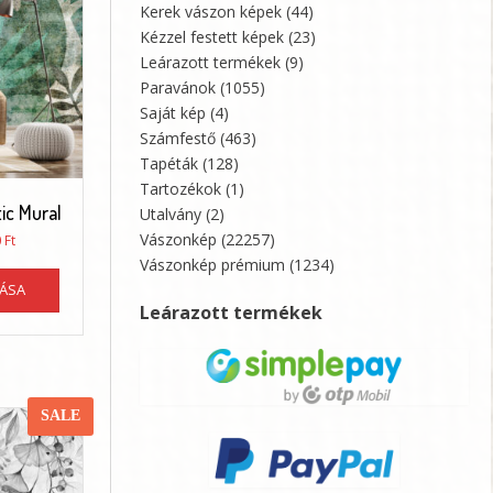
a
Kerek vászon képek
(44)
termékoldalon
Kézzel festett képek
(23)
választhatók
Leárazott termékek
(9)
ki
Paravánok
(1055)
Saját kép
(4)
Számfestő
(463)
Tapéták
(128)
Tartozékok
(1)
tic Mural
Utalvány
(2)
Vászonkép
(22257)
Ártartomány:
0
Ft
13650 Ft
Vászonkép prémium
(1234)
Ennek
-
TÁSA
a
89050 Ft
Leárazott termékek
terméknek
több
variációja
van.
A
SALE
változatok
a
termékoldalon