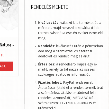
választhatók
RENDELÉS MENETE
ki
Kiválasztás:
válaszd ki a terméket és a
méretet, majd helyezd a kosárba (több
termék vásárlása esetén ezeket ismételd
meg)
 Nature –
Rendelés:
kiválasztás után a pénztárban
add meg a számlázási és szállítási
Ártartomány:
0
Ft
adatokat és rendeld meg az árut.
13650 Ft
Ennek
-
Értesítés:
a rendelésről kapsz egy e-
TÁSA
a
89050 Ft
mail-t, amely tartalmazza az összes
terméknek
szükséges adatot és információt.
több
variációja
Fizetés lehet:
PayPal rendszerrel.
van.
Átutalással (utald el a rendelt termék árát
A
a számlánkra. Utaláskor tüntesd fel a
változatok
rendelési azonosítót)
MÉDIABC Kft
,
a
számlaszám: 11715007-20480435 és
termékoldalon
utánvétellel