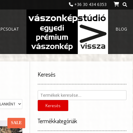
+36 30 434 6353
APCSOLAT
BLOG
Keresés
Keresés
a
következőre:
Keresés
Termékkategóriák
SALE