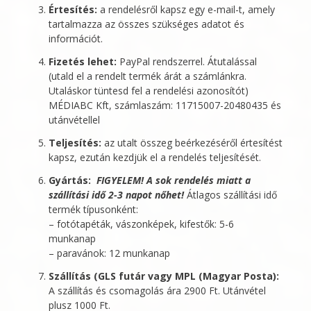
Értesítés:
a rendelésről kapsz egy e-mail-t, amely
tartalmazza az összes szükséges adatot és
információt.
Fizetés lehet:
PayPal rendszerrel. Átutalással
(utald el a rendelt termék árát a számlánkra.
Utaláskor tüntesd fel a rendelési azonosítót)
MÉDIABC Kft
, számlaszám: 11715007-20480435 és
utánvétellel
Teljesítés:
az utalt összeg beérkezéséről értesítést
kapsz, ezután kezdjük el a rendelés teljesítését.
Gyártás:
FIGYELEM! A sok rendelés miatt a
szállítási idő 2-3 napot nőhet!
Átlagos szállítási idő
termék típusonként:
– fotótapéták, vászonképek, kifestők: 5-6
munkanap
– paravánok: 12 munkanap
Szállítás (GLS futár vagy MPL (Magyar Posta):
A szállítás és csomagolás ára 2900 Ft. Utánvétel
plusz 1000 Ft.