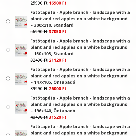
Original
Current
25990
Ft
16900
Ft
price
price
Fotótapéta - Apple branch - landscape with a
was:
is:
plant and red apples on a white background
25990 Ft.
16900 Ft.
– 300x210, Standard
Original
Current
56990
Ft
37050
Ft
price
price
Fotótapéta - Apple branch - landscape with a
was:
is:
plant and red apples on a white background
56990 Ft.
37050 Ft.
– 150x105, Standard
Original
Current
32490
Ft
21120
Ft
price
price
Fotótapéta - Apple branch - landscape with a
was:
is:
plant and red apples on a white background
32490 Ft.
21120 Ft.
– 147x105, Öntapadó
Original
Current
39990
Ft
26000
Ft
price
price
Fotótapéta - Apple branch - landscape with a
was:
is:
plant and red apples on a white background
39990 Ft.
26000 Ft.
– 196x140, Öntapadó
Original
Current
48490
Ft
31520
Ft
price
price
Fotótapéta - Apple branch - landscape with a
was:
is:
plant and red apples on a white background
48490 Ft.
31520 Ft.