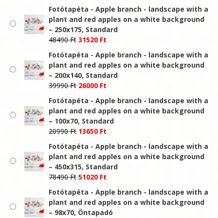
price
price
Fotótapéta - Apple branch - landscape with a
was:
is:
plant and red apples on a white background
66490 Ft.
43220 Ft.
– 250x175, Standard
Original
Current
48490
Ft
31520
Ft
price
price
Fotótapéta - Apple branch - landscape with a
was:
is:
plant and red apples on a white background
48490 Ft.
31520 Ft.
– 200x140, Standard
Original
Current
39990
Ft
26000
Ft
price
price
Fotótapéta - Apple branch - landscape with a
was:
is:
plant and red apples on a white background
39990 Ft.
26000 Ft.
– 100x70, Standard
Original
Current
20990
Ft
13650
Ft
price
price
Fotótapéta - Apple branch - landscape with a
was:
is:
plant and red apples on a white background
20990 Ft.
13650 Ft.
– 450x315, Standard
Original
Current
78490
Ft
51020
Ft
price
price
Fotótapéta - Apple branch - landscape with a
was:
is:
plant and red apples on a white background
78490 Ft.
51020 Ft.
– 98x70, Öntapadó