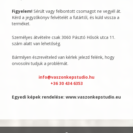
Figyelem!
Sérült vagy felbontott csomagot ne vegyél át.
Kérd a jegyzőkönyv felvételét a futártól, és küld vissza a
terméket.
Személyes átvételre csak 3060 Pásztó Hősök utca 11.
szám alatt van lehetőség.
Bármilyen észrevételed van kérlek jelezd felénk, hogy
orvosolni tudjuk a problémát.
info@vaszonkepstudio.hu
+36 30 434 6353
Egyedi képek rendelése:
www.vaszonkepstudio.eu