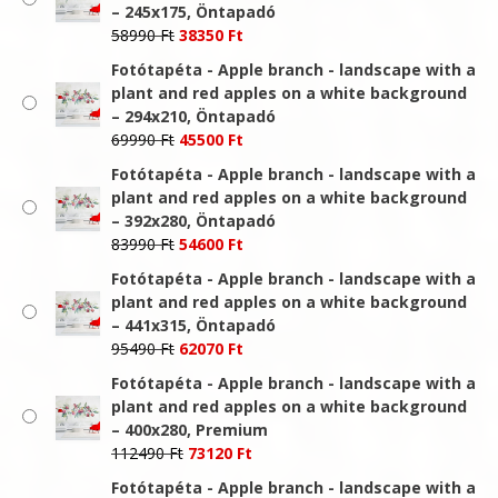
– 245x175, Öntapadó
Original
Current
58990
Ft
38350
Ft
price
price
Fotótapéta - Apple branch - landscape with a
was:
is:
plant and red apples on a white background
58990 Ft.
38350 Ft.
– 294x210, Öntapadó
Original
Current
69990
Ft
45500
Ft
price
price
Fotótapéta - Apple branch - landscape with a
was:
is:
plant and red apples on a white background
69990 Ft.
45500 Ft.
– 392x280, Öntapadó
Original
Current
83990
Ft
54600
Ft
price
price
Fotótapéta - Apple branch - landscape with a
was:
is:
plant and red apples on a white background
83990 Ft.
54600 Ft.
– 441x315, Öntapadó
Original
Current
95490
Ft
62070
Ft
price
price
Fotótapéta - Apple branch - landscape with a
was:
is:
plant and red apples on a white background
95490 Ft.
62070 Ft.
– 400x280, Premium
Original
Current
112490
Ft
73120
Ft
price
price
Fotótapéta - Apple branch - landscape with a