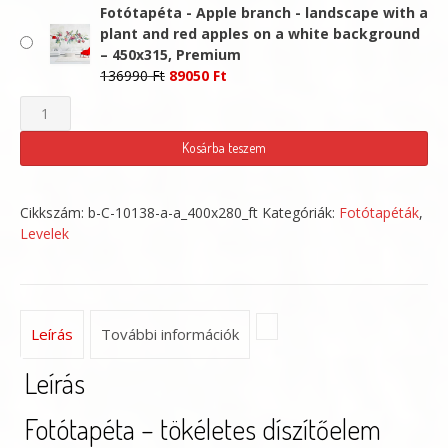
price
price
Fotótapéta - Apple branch - landscape with a
was:
is:
plant and red apples on a white background
26990 Ft.
17550 Ft.
– 450x315, Premium
Original
Current
136990
Ft
89050
Ft
price
price
Fotótapéta
was:
is:
-
136990 Ft.
89050 Ft.
Kosárba teszem
Apple
branch
Cikkszám:
b-C-10138-a-a_400x280_ft
Kategóriák:
Fotótapéták
,
-
Levelek
landscape
with
a
plant
Leírás
További információk
and
Leírás
red
apples
Fotótapéta – tökéletes díszítőelem
on