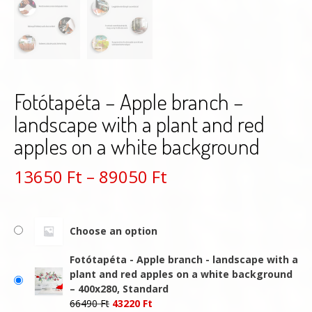
Fotótapéta – Apple branch –
landscape with a plant and red
apples on a white background
Ártartomány:
13650
Ft
–
89050
Ft
13650 Ft
-
Choose an option
89050 Ft
Fotótapéta - Apple branch - landscape with a
plant and red apples on a white background
– 400x280, Standard
Original
Current
66490
Ft
43220
Ft