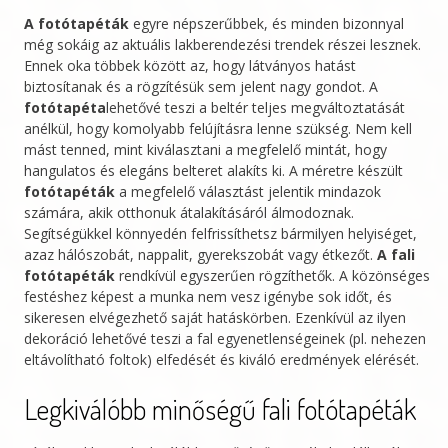
a
A fotótapéták
egyre népszerűbbek, és minden bizonnyal
white
még sokáig az aktuális lakberendezési trendek részei lesznek.
background
Ennek oka többek között az, hogy látványos hatást
biztosítanak és a rögzítésük sem jelent nagy gondot. A
mennyiség
fotótapéta
lehetővé teszi a beltér teljes megváltoztatását
anélkül, hogy komolyabb felújításra lenne szükség. Nem kell
mást tenned, mint kiválasztani a megfelelő mintát, hogy
hangulatos és elegáns belteret alakíts ki. A méretre készült
fotótapéták
a megfelelő választást jelentik mindazok
számára, akik otthonuk átalakításáról álmodoznak.
Segítségükkel könnyedén felfrissíthetsz bármilyen helyiséget,
azaz hálószobát, nappalit, gyerekszobát vagy étkezőt.
A fali
fotótapéták
rendkívül egyszerűen rögzíthetők. A közönséges
festéshez képest a munka nem vesz igénybe sok időt, és
sikeresen elvégezhető saját hatáskörben. Ezenkívül az ilyen
dekoráció lehetővé teszi a fal egyenetlenségeinek (pl. nehezen
eltávolítható foltok) elfedését és kiváló eredmények elérését.
Legkiválóbb minőségű fali fotótapéták