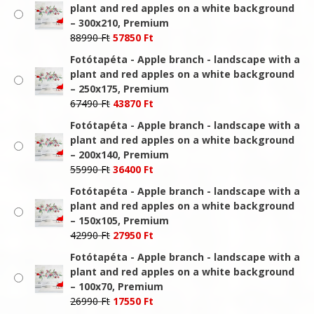
was:
is:
plant and red apples on a white background
112490 Ft.
73120 Ft.
– 300x210, Premium
Original
Current
88990
Ft
57850
Ft
price
price
Fotótapéta - Apple branch - landscape with a
was:
is:
plant and red apples on a white background
88990 Ft.
57850 Ft.
– 250x175, Premium
Original
Current
67490
Ft
43870
Ft
price
price
Fotótapéta - Apple branch - landscape with a
was:
is:
plant and red apples on a white background
67490 Ft.
43870 Ft.
– 200x140, Premium
Original
Current
55990
Ft
36400
Ft
price
price
Fotótapéta - Apple branch - landscape with a
was:
is:
plant and red apples on a white background
55990 Ft.
36400 Ft.
– 150x105, Premium
Original
Current
42990
Ft
27950
Ft
price
price
Fotótapéta - Apple branch - landscape with a
was:
is:
plant and red apples on a white background
42990 Ft.
27950 Ft.
– 100x70, Premium
Original
Current
26990
Ft
17550
Ft