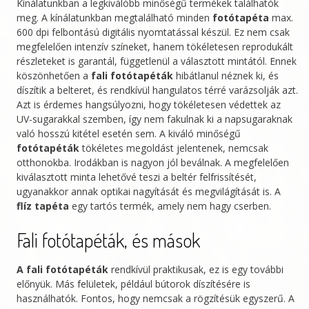
Kínálatunkban a legkiválóbb minőségű termékek találhatók
meg. A kínálatunkban megtalálható minden
fotótapéta
max.
600 dpi felbontású digitális nyomtatással készül. Ez nem csak
megfelelően intenzív színeket, hanem tökéletesen reprodukált
részleteket is garantál, függetlenül a választott mintától. Ennek
köszönhetően a
fali fotótapéták
hibátlanul néznek ki, és
díszítik a belteret, és rendkívül hangulatos térré varázsolják azt.
Azt is érdemes hangsúlyozni, hogy tökéletesen védettek az
UV-sugarakkal szemben, így nem fakulnak ki a napsugaraknak
való hosszú kitétel esetén sem. A kiváló minőségű
fotótapéták
tökéletes megoldást jelentenek, nemcsak
otthonokba. Irodákban is nagyon jól beválnak. A megfelelően
kiválasztott minta lehetővé teszi a beltér felfrissítését,
ugyanakkor annak optikai nagyítását és megvilágítását is. A
flíz tapéta
egy tartós termék, amely nem hagy cserben.
Fali fotótapéták, és mások
A fali fotótapéták
rendkívül praktikusak, ez is egy további
előnyük. Más felületek, például bútorok díszítésére is
használhatók. Fontos, hogy nemcsak a rögzítésük egyszerű. A