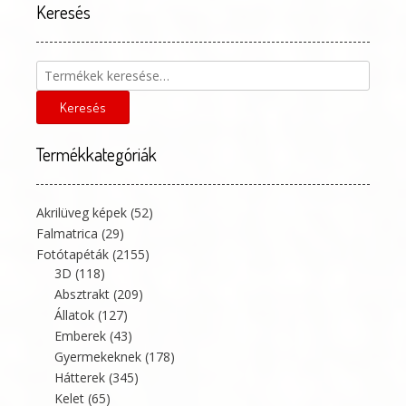
a
Keresés
termékoldalon
választhatók
ki
Keresés
a
következőre:
Keresés
Termékkategóriák
Akrilüveg képek
(52)
Falmatrica
(29)
Fotótapéták
(2155)
3D
(118)
Absztrakt
(209)
Állatok
(127)
Emberek
(43)
Gyermekeknek
(178)
Hátterek
(345)
Kelet
(65)