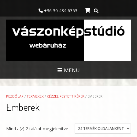
Skip
to
+36 30 434 6353
content
MENU
KEZDŐLAP
/
TERMÉKEK
/
KÉZZEL FESTETT KÉPEK
/ EMBEREK
Emberek
Mind a(z) 2 találat megjelenítve