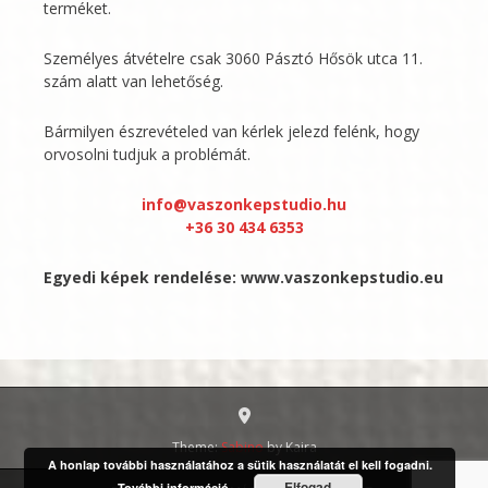
terméket.
Személyes átvételre csak 3060 Pásztó Hősök utca 11.
szám alatt van lehetőség.
Bármilyen észrevételed van kérlek jelezd felénk, hogy
orvosolni tudjuk a problémát.
info@vaszonkepstudio.hu
+36 30 434 6353
Egyedi képek rendelése:
www.vaszonkepstudio.eu
Theme:
Sabino
by Kaira
A honlap további használatához a sütik használatát el kell fogadni.
Elfogad
További információ