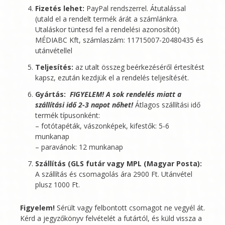
Fizetés lehet:
PayPal rendszerrel. Átutalással
(utald el a rendelt termék árát a számlánkra.
Utaláskor tüntesd fel a rendelési azonosítót)
MÉDIABC Kft
, számlaszám: 11715007-20480435 és
utánvétellel
Teljesítés:
az utalt összeg beérkezéséről értesítést
kapsz, ezután kezdjük el a rendelés teljesítését.
Gyártás:
FIGYELEM! A sok rendelés miatt a
szállítási idő 2-3 napot nőhet!
Átlagos szállítási idő
termék típusonként:
– fotótapéták, vászonképek, kifestők: 5-6
munkanap
– paravánok: 12 munkanap
Szállítás (GLS futár vagy MPL (Magyar Posta):
A szállítás és csomagolás ára 2900 Ft. Utánvétel
plusz 1000 Ft.
Figyelem!
Sérült vagy felbontott csomagot ne vegyél át.
Kérd a jegyzőkönyv felvételét a futártól, és küld vissza a