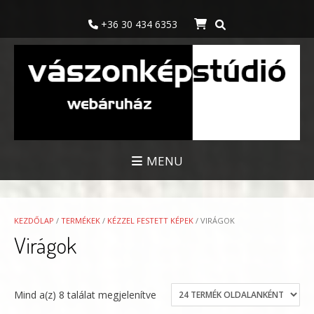
Skip
to
+36 30 434 6353
content
MENU
KEZDŐLAP
/
TERMÉKEK
/
KÉZZEL FESTETT KÉPEK
/ VIRÁGOK
Virágok
Mind a(z) 8 találat megjelenítve