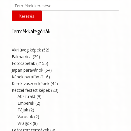
ki
ki
Keresés
a
következőre:
Keresés
Termékkategóriák
Akrilüveg képek
(52)
Falmatrica
(29)
Fotótapéták
(2155)
Japán paravánok
(64)
Képek parafán
(116)
Kerek vászon képek
(44)
Kézzel festett képek
(23)
Absztrakt
(9)
Emberek
(2)
Tájak
(2)
Városok
(2)
Virágok
(8)
Leárazott termékek
(9)