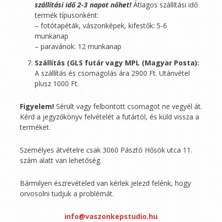
szállítási idő 2-3 napot nőhet!
Átlagos szállítási idő
termék típusonként:
– fotótapéták, vászonképek, kifestők: 5-6
munkanap
– paravánok: 12 munkanap
Szállítás (GLS futár vagy MPL (Magyar Posta):
A szállítás és csomagolás ára 2900 Ft. Utánvétel
plusz 1000 Ft.
Figyelem!
Sérült vagy felbontott csomagot ne vegyél át.
Kérd a jegyzőkönyv felvételét a futártól, és küld vissza a
terméket.
Személyes átvételre csak 3060 Pásztó Hősök utca 11.
szám alatt van lehetőség.
Bármilyen észrevételed van kérlek jelezd felénk, hogy
orvosolni tudjuk a problémát.
info@vaszonkepstudio.hu