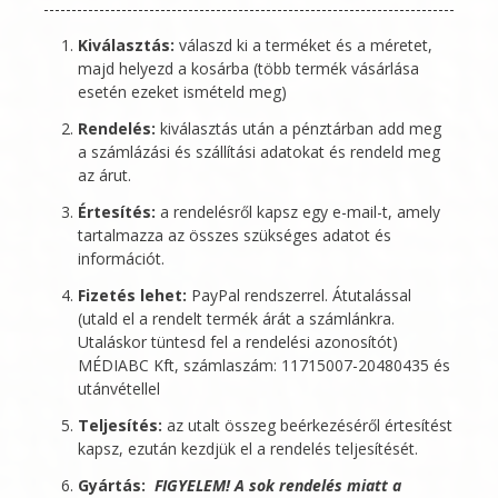
Kiválasztás:
válaszd ki a terméket és a méretet,
majd helyezd a kosárba (több termék vásárlása
esetén ezeket ismételd meg)
Rendelés:
kiválasztás után a pénztárban add meg
a számlázási és szállítási adatokat és rendeld meg
az árut.
Értesítés:
a rendelésről kapsz egy e-mail-t, amely
tartalmazza az összes szükséges adatot és
információt.
Fizetés lehet:
PayPal rendszerrel. Átutalással
(utald el a rendelt termék árát a számlánkra.
Utaláskor tüntesd fel a rendelési azonosítót)
MÉDIABC Kft
, számlaszám: 11715007-20480435 és
utánvétellel
Teljesítés:
az utalt összeg beérkezéséről értesítést
kapsz, ezután kezdjük el a rendelés teljesítését.
Gyártás:
FIGYELEM! A sok rendelés miatt a