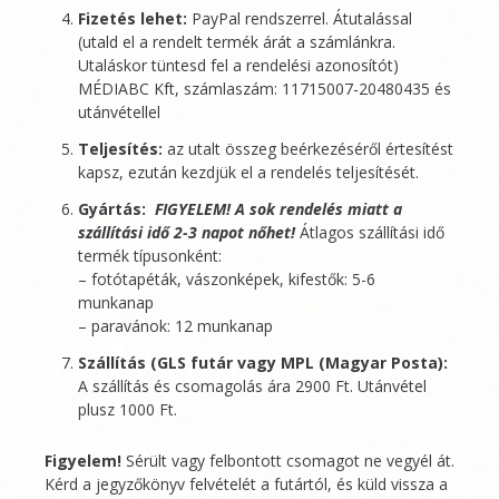
Fizetés lehet:
PayPal rendszerrel. Átutalással
(utald el a rendelt termék árát a számlánkra.
Utaláskor tüntesd fel a rendelési azonosítót)
MÉDIABC Kft
, számlaszám: 11715007-20480435 és
utánvétellel
Teljesítés:
az utalt összeg beérkezéséről értesítést
kapsz, ezután kezdjük el a rendelés teljesítését.
Gyártás:
FIGYELEM! A sok rendelés miatt a
szállítási idő 2-3 napot nőhet!
Átlagos szállítási idő
termék típusonként:
– fotótapéták, vászonképek, kifestők: 5-6
munkanap
– paravánok: 12 munkanap
Szállítás (GLS futár vagy MPL (Magyar Posta):
A szállítás és csomagolás ára 2900 Ft. Utánvétel
plusz 1000 Ft.
Figyelem!
Sérült vagy felbontott csomagot ne vegyél át.
Kérd a jegyzőkönyv felvételét a futártól, és küld vissza a