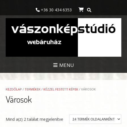
Skip
to
+36 30 434 6353
content
MENU
KEZDŐLAP
/
TERMÉKEK
/
KÉZZEL FESTETT KÉPEK
/ VÁROSOK
Városok
Mind a(z) 2 találat megjelenítve