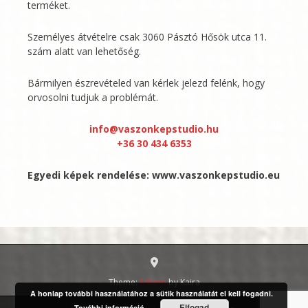
terméket.
Személyes átvételre csak 3060 Pásztó Hősök utca 11.
szám alatt van lehetőség.
Bármilyen észrevételed van kérlek jelezd felénk, hogy
orvosolni tudjuk a problémát.
info@vaszonkepstudio.hu
+36 30 434 6353
Egyedi képek rendelése:
www.vaszonkepstudio.eu
Theme:
Sabino
by Kaira
A honlap további használatához a sütik használatát el kell fogadni.
Elfogad
További információ