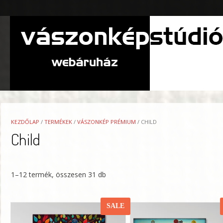
Skip
to
content
KEZDŐLAP
/
TERMÉKEK
/
VÁSZONKÉP PRÉMIUM
/ CHILD
Child
1–12 termék, összesen 31 db
SALE