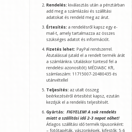
Rendelés:
kiválasztás után a pénztárban
add meg a számlázási és szállítási
adatokat és rendeld meg az árut.
Értesítés:
a rendelésről kapsz egy e-
mail-t, amely tartalmazza az összes
szükséges adatot és információt.
Fizetés lehet:
PayPal rendszerrel.
Átutalással (utald el a rendelt termék árát
a számlánkra. Utaláskor tüntesd fel a
rendelési azonosítót)
MÉDIABC Kft
,
számlaszám: 11715007-20480435 és
utánvétellel
Teljesítés:
az utalt összeg
beérkezéséről értesítést kapsz, ezután
kezdjük el a rendelés teljesítését.
Gyártás:
FIGYELEM! A sok rendelés
miatt a szállítási idő 2-3 napot nőhet!
Átlagos szállítási idő termék típusonként:
– fotótapéták, vászonképek, kifestők: 5-6