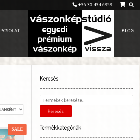
+36 30 434 6353
APCSOLAT
BLOG
Keresés
Keresés
a
következőre:
Keresés
Termékkategóriák
SALE