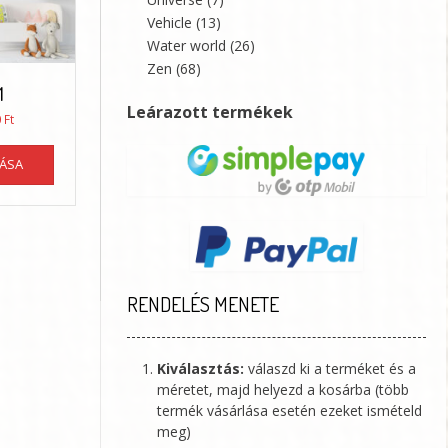
Vehicle
(13)
Water world
(26)
Zen
(68)
1
Leárazott termékek
Ártartomány:
0
Ft
21360 Ft
Ennek
-
TÁSA
a
35600 Ft
terméknek
több
variációja
van.
A
változatok
RENDELÉS MENETE
a
termékoldalon
választhatók
Kiválasztás:
válaszd ki a terméket és a
ki
méretet, majd helyezd a kosárba (több
termék vásárlása esetén ezeket ismételd
meg)