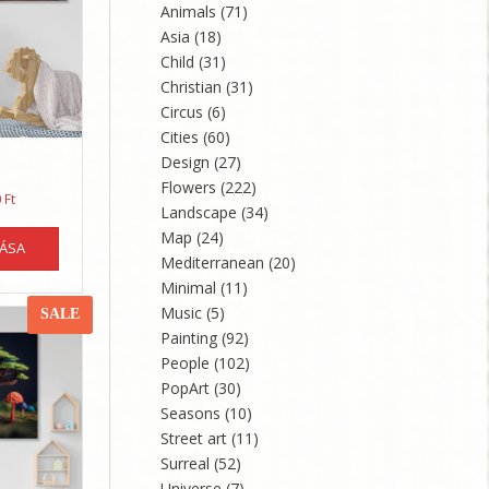
Animals
(71)
termékoldalon
Asia
(18)
választhatók
ki
Child
(31)
Christian
(31)
Circus
(6)
Cities
(60)
Design
(27)
Flowers
(222)
Ártartomány:
0
Ft
Landscape
(34)
21360 Ft
Ennek
Map
(24)
-
TÁSA
a
35600 Ft
Mediterranean
(20)
terméknek
Minimal
(11)
több
Music
(5)
SALE
variációja
Painting
(92)
van.
People
(102)
A
PopArt
(30)
változatok
a
Seasons
(10)
termékoldalon
Street art
(11)
választhatók
Surreal
(52)
ki
Universe
(7)