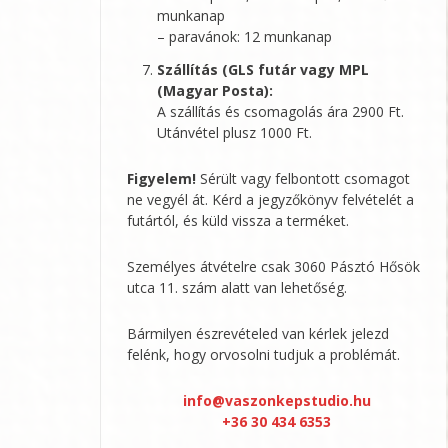
munkanap
– paravánok: 12 munkanap
Szállítás (GLS futár vagy MPL
(Magyar Posta):
A szállítás és csomagolás ára 2900 Ft.
Utánvétel plusz 1000 Ft.
Figyelem!
Sérült vagy felbontott csomagot
ne vegyél át. Kérd a jegyzőkönyv felvételét a
futártól, és küld vissza a terméket.
Személyes átvételre csak 3060 Pásztó Hősök
utca 11. szám alatt van lehetőség.
Bármilyen észrevételed van kérlek jelezd
felénk, hogy orvosolni tudjuk a problémát.
info@vaszonkepstudio.hu
+36 30 434 6353