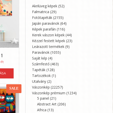
Akrilüveg képek
(52)
Falmatrica
(29)
Fotótapéták
(2155)
Japán paravánok
(64)
Képek parafán
(116)
Kerek vászon képek
(44)
Kézzel festett képek
(23)
Leárazott termékek
(9)
Paravánok
(1055)
 1
Saját kép
(4)
Ártartomány:
0
Ft
Számfestő
(463)
21360 Ft
Ennek
Tapéták
(128)
-
TÁSA
a
35600 Ft
Tartozékok
(1)
terméknek
Utalvány
(2)
több
Vászonkép
(22257)
SALE
variációja
Vászonkép prémium
(1234)
van.
5 panel
(21)
A
Abstract Art
(206)
változatok
Africa
(13)
a