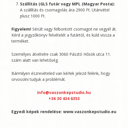
Szállítás (GLS futár vagy MPL (Magyar Posta):
A szállítás és csomagolás ára 2900 Ft. Utánvétel
plusz 1000 Ft.
Figyelem!
Sérült vagy felbontott csomagot ne vegyél át.
Kérd a jegyzőkönyv felvételét a futártól, és küld vissza a
terméket.
Személyes átvételre csak 3060 Pásztó Hősök utca 11.
szám alatt van lehetőség.
Bármilyen észrevételed van kérlek jelezd felénk, hogy
orvosolni tudjuk a problémát.
info@vaszonkepstudio.hu
+36 30 434 6353
Egyedi képek rendelése:
www.vaszonkepstudio.eu