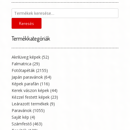
Keresés
a
következőre:
Keresés
Termékkategóriák
Akrilüveg képek
(52)
Falmatrica
(29)
Fotótapéták
(2155)
Japán paravánok
(64)
Képek parafán
(116)
Kerek vászon képek
(44)
Kézzel festett képek
(23)
Leárazott termékek
(9)
Paravánok
(1055)
Saját kép
(4)
Számfestő
(463)