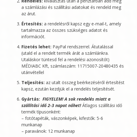
Rendelés:
kiválasztás után a pénztárban add meg
a számlázási és szállítási adatokat és rendeld meg
az árut.
Értesítés:
a rendelésről kapsz egy e-mail-t, amely
tartalmazza az összes szükséges adatot és
információt.
Fizetés lehet:
PayPal rendszerrel. Átutalással
(utald el a rendelt termék árát a számlánkra.
Utaláskor tüntesd fel a rendelési azonosítót)
MÉDIABC Kft
, számlaszám: 11715007-20480435 és
utánvétellel
Teljesítés:
az utalt összeg beérkezéséről értesítést
kapsz, ezután kezdjük el a rendelés teljesítését.
Gyártás:
FIGYELEM! A sok rendelés miatt a
szállítási idő 2-3 napot nőhet!
Átlagos szállítási idő
termék típusonként:
– fotótapéták, vászonképek, kifestők: 5-6
munkanap
– paravánok: 12 munkanap