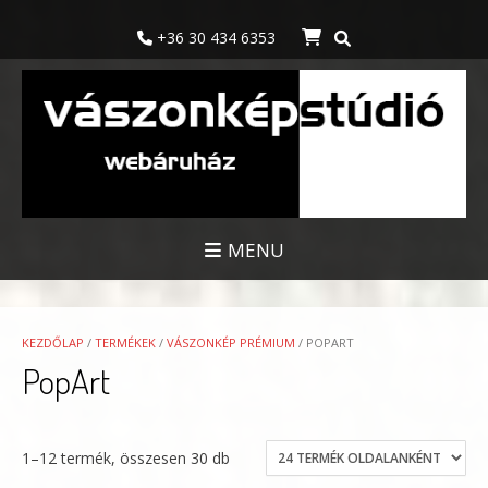
Skip
to
+36 30 434 6353
content
MENU
KEZDŐLAP
/
TERMÉKEK
/
VÁSZONKÉP PRÉMIUM
/ POPART
PopArt
1–12 termék, összesen 30 db