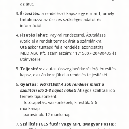
az árut.
Értesítés:
a rendelésről kapsz egy e-mail-t, amely
tartalmazza az összes szükséges adatot és
információt.
Fizetés lehet:
PayPal rendszerrel. Átutalással
(utald el a rendelt termék árát a számlánkra.
Utaláskor tüntesd fel a rendelési azonosítót)
MÉDIABC Kft
, számlaszám: 11715007-20480435 és
utánvétellel
Teljesítés:
az utalt összeg beérkezéséről értesítést
kapsz, ezután kezdjük el a rendelés teljesítését.
Gyártás:
FIGYELEM! A sok rendelés miatt a
szállítási idő 2-3 napot nőhet!
Átlagos szállítási idő
termék típusonként:
– fotótapéták, vászonképek, kifestők: 5-6
munkanap
– paravánok: 12 munkanap
Szállítás (GLS futár vagy MPL (Magyar Posta):