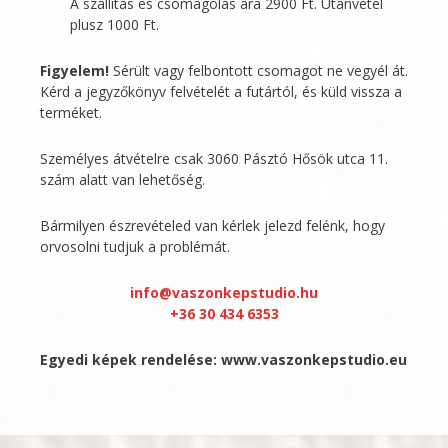
A szállítás és csomagolás ára 2900 Ft. Utánvétel
plusz 1000 Ft.
Figyelem!
Sérült vagy felbontott csomagot ne vegyél át.
Kérd a jegyzőkönyv felvételét a futártól, és küld vissza a
terméket.
Személyes átvételre csak 3060 Pásztó Hősök utca 11.
szám alatt van lehetőség.
Bármilyen észrevételed van kérlek jelezd felénk, hogy
orvosolni tudjuk a problémát.
info@vaszonkepstudio.hu
+36 30 434 6353
Egyedi képek rendelése:
www.vaszonkepstudio.eu