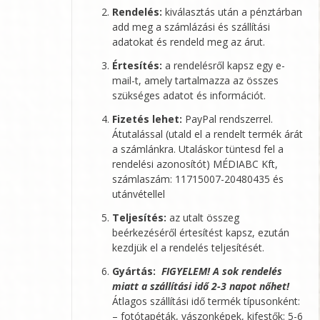
Rendelés:
kiválasztás után a pénztárban
add meg a számlázási és szállítási
adatokat és rendeld meg az árut.
Értesítés:
a rendelésről kapsz egy e-
mail-t, amely tartalmazza az összes
szükséges adatot és információt.
Fizetés lehet:
PayPal rendszerrel.
Átutalással (utald el a rendelt termék árát
a számlánkra. Utaláskor tüntesd fel a
rendelési azonosítót)
MÉDIABC Kft
,
számlaszám: 11715007-20480435 és
utánvétellel
Teljesítés:
az utalt összeg
beérkezéséről értesítést kapsz, ezután
kezdjük el a rendelés teljesítését.
Gyártás:
FIGYELEM! A sok rendelés
miatt a szállítási idő 2-3 napot nőhet!
Átlagos szállítási idő termék típusonként:
– fotótapéták, vászonképek, kifestők: 5-6