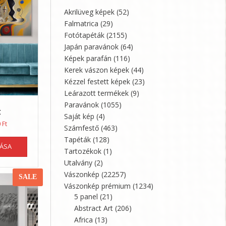
Akrilüveg képek
(52)
Falmatrica
(29)
Fotótapéták
(2155)
Japán paravánok
(64)
Képek parafán
(116)
Kerek vászon képek
(44)
Kézzel festett képek
(23)
Leárazott termékek
(9)
Paravánok
(1055)
t
Saját kép
(4)
Ártartomány:
0
Ft
Számfestő
(463)
21360 Ft
Ennek
Tapéták
(128)
-
TÁSA
a
35600 Ft
Tartozékok
(1)
terméknek
Utalvány
(2)
több
Vászonkép
(22257)
SALE
variációja
Vászonkép prémium
(1234)
van.
5 panel
(21)
A
Abstract Art
(206)
változatok
Africa
(13)
a