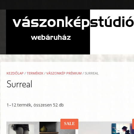
Skip
to
content
KEZDŐLAP
/
TERMÉKEK
/
VÁSZONKÉP PRÉMIUM
/ SURREAL
Surreal
1–12 termék, összesen 52 db
SALE