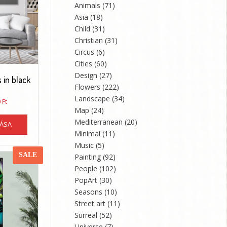
Animals
(71)
termékoldalon
Asia
(18)
választhatók
ki
Child
(31)
Christian
(31)
Circus
(6)
Cities
(60)
Design
(27)
s in black
Flowers
(222)
Landscape
(34)
Ártartomány:
0
Ft
Map
(24)
26800 Ft
Ennek
-
Mediterranean
(20)
TÁSA
a
36160 Ft
Minimal
(11)
terméknek
Music
(5)
több
SALE
Painting
(92)
variációja
van.
People
(102)
A
PopArt
(30)
változatok
Seasons
(10)
a
Street art
(11)
termékoldalon
Surreal
(52)
választhatók
Universe
(7)