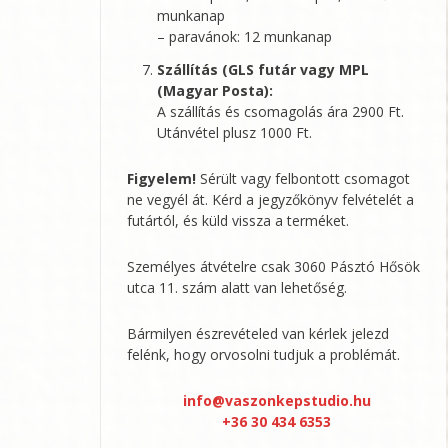
munkanap
– paravánok: 12 munkanap
Szállítás (GLS futár vagy MPL
(Magyar Posta):
A szállítás és csomagolás ára 2900 Ft.
Utánvétel plusz 1000 Ft.
Figyelem!
Sérült vagy felbontott csomagot
ne vegyél át. Kérd a jegyzőkönyv felvételét a
futártól, és küld vissza a terméket.
Személyes átvételre csak 3060 Pásztó Hősök
utca 11. szám alatt van lehetőség.
Bármilyen észrevételed van kérlek jelezd
felénk, hogy orvosolni tudjuk a problémát.
info@vaszonkepstudio.hu
+36 30 434 6353