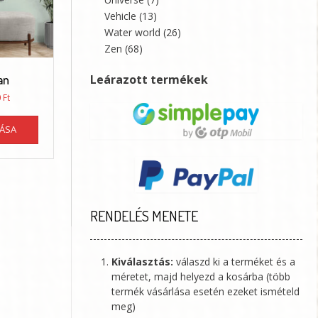
ki
Vehicle
(13)
Water world
(26)
Zen
(68)
an
Leárazott termékek
Ártartomány:
0
Ft
21360 Ft
Ennek
-
TÁSA
a
35600 Ft
terméknek
több
variációja
van.
A
RENDELÉS MENETE
változatok
a
termékoldalon
Kiválasztás:
válaszd ki a terméket és a
választhatók
méretet, majd helyezd a kosárba (több
ki
termék vásárlása esetén ezeket ismételd
meg)