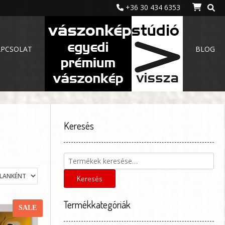
+36 30 434 6353
APCSOLAT
BLOG
Keresés
Keresés
a
következőre:
Keresés
Termékkategóriák
SALE