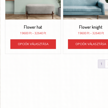
Flower hat
Flower knight
Ártartomány:
Ár
19600
Ft
–
32640
Ft
19600
Ft
–
32640
Ft
19600 Ft
196
Ennek
-
-
OPCIÓK VÁLASZTÁSA
OPCIÓK VÁLASZTÁSA
a
32640 Ft
326
terméknek
több
variációja
1
van.
A
változatok
a
termékoldalon
választhatók
ki